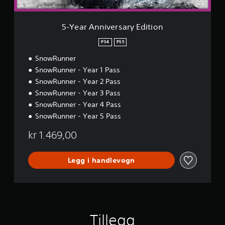
e
r
s
5-Year Anniversary Edition
a
r
PS4
PS5
y
SnowRunner
E
d
SnowRunner - Year 1 Pass
i
SnowRunner - Year 2 Pass
t
SnowRunner - Year 3 Pass
i
o
SnowRunner - Year 4 Pass
n
SnowRunner - Year 5 Pass
kr 1.469,00
Legg i handlevogn
Tillegg