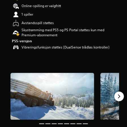
r
Online-spilling er valgfritt
i
n
1 spiller
g
Avstandsspill støttes
4
.
Skystrømming med PS5 og PS Portal støttes kun med
2
Premium-abonnement
7
PS5-versjon
s
Vibreringsfunksjon støttes (DualSense trådløs kontroller)
t
j
e
r
n
e
r
a
v
5
f
r
a
2
9