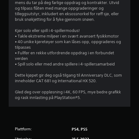
mens du tar på deg farlige oppdrag og kontrakter. Utvid
d
og tilpass flåten med mange oppgraderinger og
tilleggsutstyr, inkludert en eksossnorkel for røff sjø, eller
e
bruk snøkjetting for å fyke gjennom snøen.
r
Kjør solo eller spill i 4-spillermodus!
• Takle ekstreme miljøer i en svært avansert fysikkmotor
i
• 40 unike kjøretøyer som kan låses opp, oppgraderes og
tilpasses
n
• Fullfør en rekke utfordrende oppdrag i en forbundet
verden
g
• Spill solo eller med andre spillere i 4-spillersamarbeid
Dette kjøpet gir deg også tilgang til Anniversary DLC, som
4
inneholder CAT 681 og International HX 520.
.
Gled deg over oppløsning i 4K, 60 FPS, mye bedre grafikk
og rask innlasting på PlayStation®5.
2
7
s
Plattform:
PS4, PS5
t
Utgivelse: