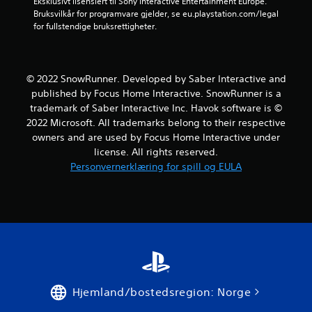
Eksklusivt lisensiert til Sony Interactive Entertainment Europe. 
n
Bruksvilkår for programvare gjelder, se eu.playstation.com/legal 
for fullstendige bruksrettigheter.
g
e
© 2022 SnowRunner. Developed by Saber Interactive and
r
published by Focus Home Interactive. SnowRunner is a
trademark of Saber Interactive Inc. Havok software is ©
2022 Microsoft. All trademarks belong to their respective
owners and are used by Focus Home Interactive under
license. All rights reserved.
Personvernerklæring for spill og EULA
Hjemland/bostedsregion: Norge