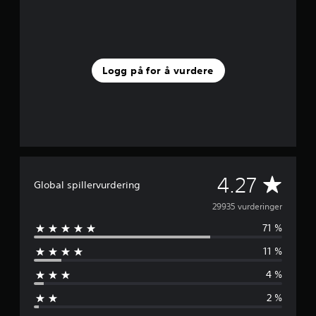
Logg på for å vurdere
G
4.27
Global spillervurdering
j
29935 vurderinger
71 %
e
11 %
n
4 %
n
2 %
o