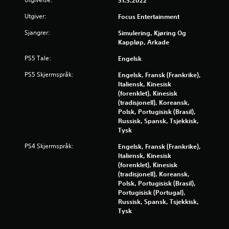
31.5.2022
j
Utgiver:
Focus Entertainment
e
Sjangrer:
Simulering, Kjøring Og
Kappløp, Arkade
r
PS5 Tale:
Engelsk
n
PS5 Skjermspråk:
Engelsk, Fransk (Frankrike),
Italiensk, Kinesisk
e
(forenklet), Kinesisk
(tradisjonell), Koreansk,
r
Polsk, Portugisisk (Brasil),
Russisk, Spansk, Tsjekkisk,
a
Tysk
v
PS4 Skjermspråk:
Engelsk, Fransk (Frankrike),
Italiensk, Kinesisk
5
(forenklet), Kinesisk
(tradisjonell), Koreansk,
f
Polsk, Portugisisk (Brasil),
Portugisisk (Portugal),
r
Russisk, Spansk, Tsjekkisk,
Tysk
a