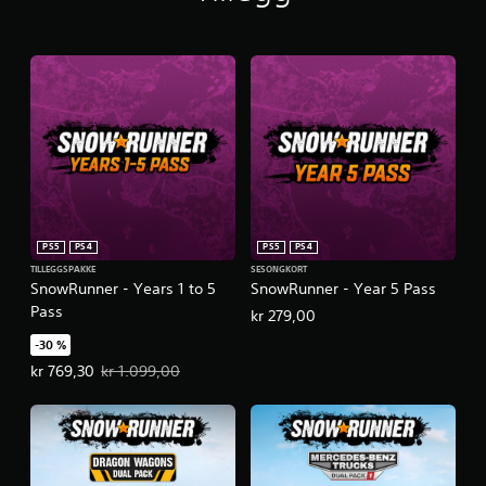
PS5
PS4
PS5
PS4
TILLEGGSPAKKE
SESONGKORT
SnowRunner - Years 1 to 5
SnowRunner - Year 5 Pass
Pass
kr 279,00
-30 %
Tilbudspris, kr 769,30. Opprinnelig pris, kr 1.099,00.
kr 769,30
kr 1.099,00