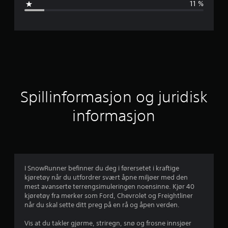
11 %
m
s
n
i
t
Spillinformasjon og juridisk
t
informasjon
l
i
g
I SnowRunner befinner du deg i førersetet i kraftige
kjøretøy når du utfordrer svært åpne miljøer med den
v
mest avanserte terrengsimuleringen noensinne. Kjør 40
kjøretøy fra merker som Ford, Chevrolet og Freightliner
u
når du skal sette ditt preg på en rå og åpen verden.
r
Vis at du takler gjørme, striregn, snø og frosne innsjøer