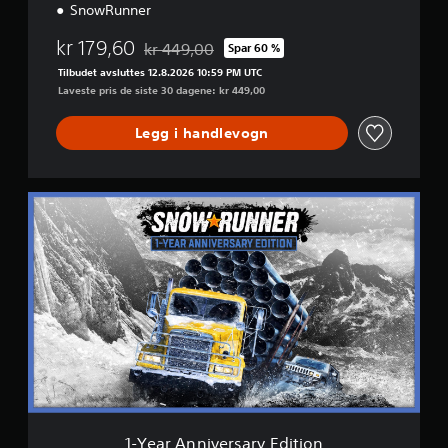
SnowRunner
kr 179,60
kr 449,00
Spar 60 %
Nedsatt fra opprinnelig pris på kr 449,00
Tilbudet avsluttes 12.8.2026 10:59 PM UTC
Laveste pris de siste 30 dagene: kr 449,00
Legg i handlevogn
1
-
Y
e
a
r
A
n
n
i
v
e
r
s
1-Year Anniversary Edition