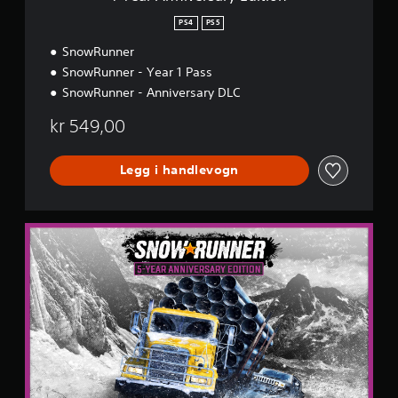
a
r
PS4
PS5
y
SnowRunner
E
d
SnowRunner - Year 1 Pass
i
SnowRunner - Anniversary DLC
t
i
kr 549,00
o
n
Legg i handlevogn
5
-
Y
e
a
r
A
n
n
i
v