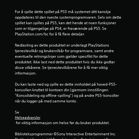
2
For å spille dette spillet på PS5 må systemet ditt kanskje 
9
oppdateres til den nyeste systemprogramvaren. Selv om dette 
spillet kan spilles på PS5, kan det hende at noen funksjoner 
9
som er tilgjengelige på PS4, er fraværende på PS5. Se 
PlayStation.com/bc for å få flere detaljer.
3
Nedlasting av dette produktet er underlagt PlayStations 
5
tjenestevilkår og brukervilkår for programvare, samt andre 
eventuelle retningslinjer som gjelder spesifikt for dette 
v
produktet. Ikke last ned dette produktet hvis du ikke godtar 
disse vilkårene. Se tjenestevilkårene for å få mer viktig 
u
informasjon.
Du kan laste ned og spille av dette innholdet på hoved-PS5-
r
konsollen knyttet til kontoen din (gjennom innstillingen 
"Konsolldeling og offline-spilling") og på andre PS5-konsoller 
d
når du logger på med samme konto.
e
Se 
Helseadvarsler
r
 for viktig informasjon om helse før du bruker produktet.
i
Biblioteksprogrammer ©Sony Interactive Entertainment Inc. 