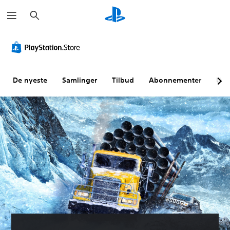
S
ø
k
De nyeste
Samlinger
Tilbud
Abonnementer
Utf