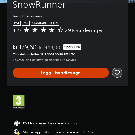
SnowRunner
Focus Entertainment
PS4
PS5
STANDARD EDITION
4.27
29 K vurderinger
G
j
e
kr 179,60
n
kr 449,00
Spar 60 %
Nedsatt fra opprinnelig pris på kr 449,00
n
Tilbudet avsluttes 12.8.2026 10:59 PM UTC
o
Laveste pris de siste 30 dagene: kr 449,00
m
s
Legg i handlevogn
n
i
t
t
l
i
g
v
u
r
PS Plus kreves for online-spilling
d
Støtter opptil 4 online-spillere med PS Plus
e