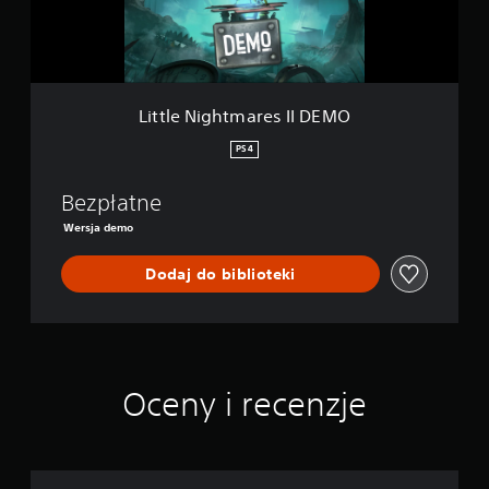
g
h
t
m
a
r
Little Nightmares II DEMO
e
s
PS4
I
I
Bezpłatne
D
E
Wersja demo
M
O
Dodaj do biblioteki
Oceny i recenzje