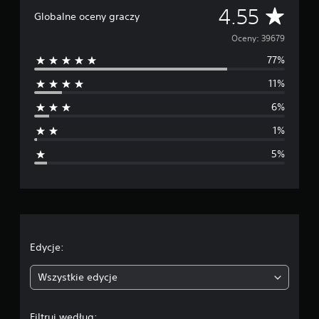
Ś
4.55
Globalne oceny graczy
r
Oceny: 39679
77%
e
11%
d
6%
n
1%
i
5%
a
o
c
e
Edycje:
n
Wszystkie edycje
a
Filtruj według: