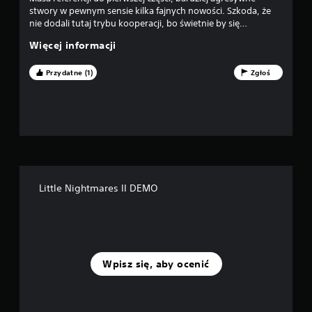
d
stwory w pewnym sensie kilka fajnych nowości. Szkoda, że
nie dodali tutaj trybu kooperacji, bo świetnie by się
e
sprawdził. Jeśli komuś spodobała się część 1-sza ta spodoba
Więcej informacji
się jeszcze bardziej ;)
k
Przydatne (1)
Zgłoś
—
n
a
p
o
Little Nightmares II DEMO
d
s
t
Wpisz się, aby ocenić
a