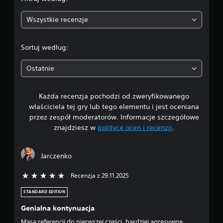
:
Wszystkie recenzje
4
.
Sortuj według:
5
Ostatnie
5
Każda recenzja pochodzi od zweryfikowanego
/
właściciela tej gry lub tego elementu i jest oceniana
5
przez zespół moderatorów. Informacje szczegółowe
znajdziesz w
polityce ocen i recenzji
.
g
w
Jarczenko
i
Recenzja z 29.11.2025
5/5 gwiazdek
a
STANDARD EDITION
z
Genialna kontynuacja
Masa referencji do pierwszej części, bardziej agresywne