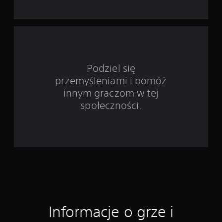
w
i
e
3
Podziel się
9
przemyśleniami i pomóż
innym graczom w tej
6
społeczności.
7
9
o
c
e
n
Informacje o grze i