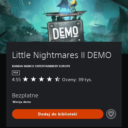
Little Nightmares II DEMO
BANDAI NAMCO ENTERTAINMENT EUROPE
PS4
4.55
Oceny: 39 tys.
Ś
r
e
Bezpłatne
d
n
Wersja demo
i
a
Dodaj do biblioteki
o
c
e