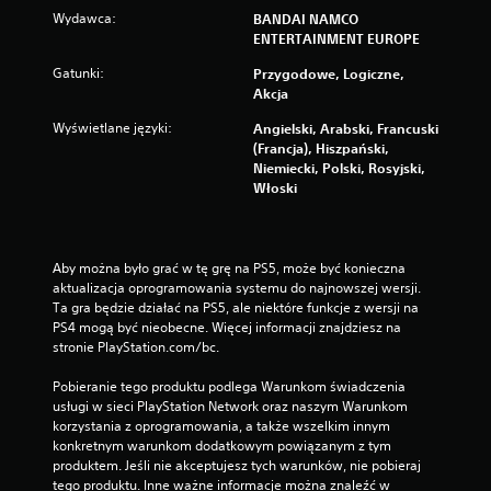
Wydawca:
BANDAI NAMCO
ENTERTAINMENT EUROPE
Gatunki:
Przygodowe, Logiczne,
Akcja
Wyświetlane języki:
Angielski, Arabski, Francuski
(Francja), Hiszpański,
Niemiecki, Polski, Rosyjski,
Włoski
Aby można było grać w tę grę na PS5, może być konieczna 
aktualizacja oprogramowania systemu do najnowszej wersji. 
Ta gra będzie działać na PS5, ale niektóre funkcje z wersji na 
PS4 mogą być nieobecne. Więcej informacji znajdziesz na 
stronie PlayStation.com/bc.
Pobieranie tego produktu podlega Warunkom świadczenia 
usługi w sieci PlayStation Network oraz naszym Warunkom 
korzystania z oprogramowania, a także wszelkim innym 
konkretnym warunkom dodatkowym powiązanym z tym 
produktem. Jeśli nie akceptujesz tych warunków, nie pobieraj 
tego produktu. Inne ważne informacje można znaleźć w 