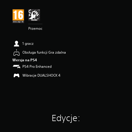
n
a
:
4
.
Przemoc
5
5
/
1 gracz
5
g
Obsługa funkcji Gra zdalna
w
Wersja na PS4
i
PS4 Pro Enhanced
a
z
Wibracje DUALSHOCK 4
d
e
k
—
n
a
p
o
Edycje:
d
s
t