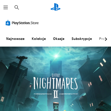
W
y
s
z
u
k
a
j
Najnowsze
Kolekcje
Okazje
Subskrypcje
Przegl