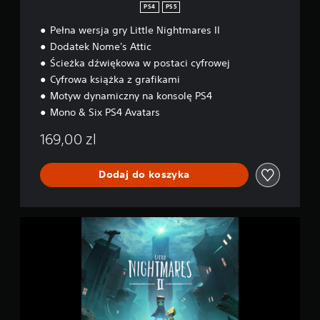
PS4
PS5
Pełna wersja gry Little Nightmares II
Dodatek Nome's Attic
Ścieżka dźwiękowa w postaci cyfrowej
Cyfrowa książka z grafikami
Motyw dynamiczny na konsolę PS4
Mono & Six PS4 Avatars
169,00 zl
Dodaj do koszyka
L
i
t
t
l
e
N
i