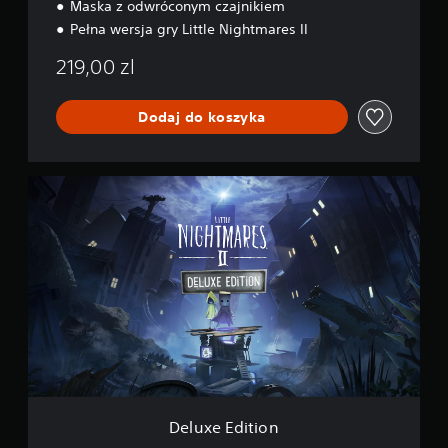
d
Maska z odwróconym czajnikiem
l
Pełna wersja gry Little Nightmares II
e
P
219,00 zl
S
4
&
Dodaj do koszyka
P
S
5
D
e
l
u
x
e
E
d
i
t
i
o
n
Deluxe Edition