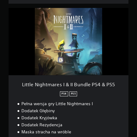
L
i
t
t
l
e
N
i
g
h
t
m
a
r
Little Nightmares I & II Bundle PS4 & PS5
e
s
PS4
PS5
I
Pełna wersja gry Little Nightmares I
&
I
Dodatek Głębiny
I
Dodatek Kryjówka
B
Dodatek Rezydencja
u
n
Maska stracha na wróble