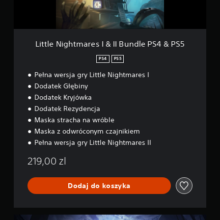
h
t
m
a
r
Little Nightmares I & II Bundle PS4 & PS5
e
s
PS4
PS5
I
Pełna wersja gry Little Nightmares I
&
I
Dodatek Głębiny
I
Dodatek Kryjówka
B
Dodatek Rezydencja
u
n
Maska stracha na wróble
d
Maska z odwróconym czajnikiem
l
Pełna wersja gry Little Nightmares II
e
P
219,00 zl
S
4
&
Dodaj do koszyka
P
S
5
D