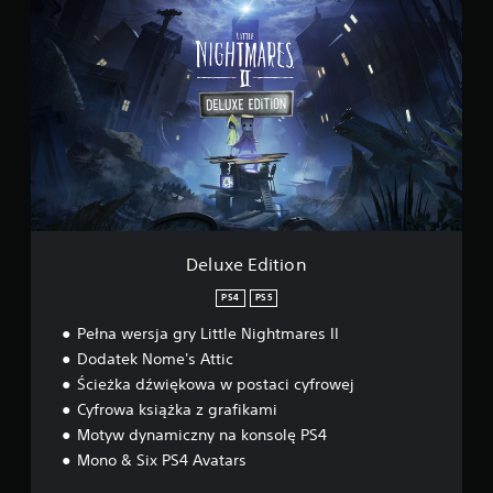
e
l
u
x
e
E
d
i
t
i
o
n
Deluxe Edition
PS4
PS5
Pełna wersja gry Little Nightmares II
Dodatek Nome's Attic
Ścieżka dźwiękowa w postaci cyfrowej
Cyfrowa książka z grafikami
Motyw dynamiczny na konsolę PS4
Mono & Six PS4 Avatars