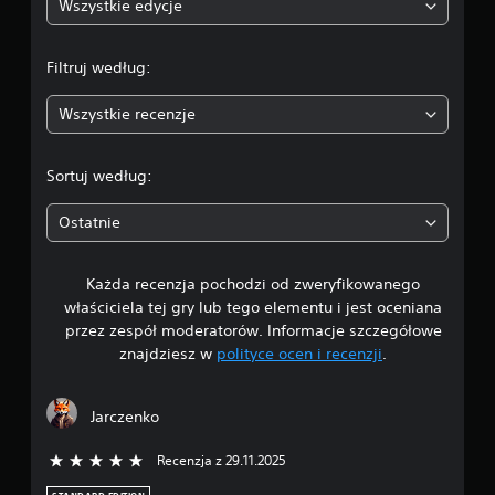
n
Wszystkie edycje
a
Filtruj według:
:
Wszystkie recenzje
4
.
Sortuj według:
5
Ostatnie
5
Każda recenzja pochodzi od zweryfikowanego
/
właściciela tej gry lub tego elementu i jest oceniana
5
przez zespół moderatorów. Informacje szczegółowe
znajdziesz w
polityce ocen i recenzji
.
g
w
Jarczenko
i
Recenzja z 29.11.2025
5/5 gwiazdek