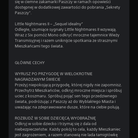
się w ciemne zakamarki Paszczy w ramach opowieści
dostępnej w dodatkowej zawartości do pobrania „Sekrety
Paszczy”.
Little Nightmares II – „Sequel idealny”
Odległe, szumiące sygnały Little Nightmares II wzywają.
Wraz z Six pomóż Mono odkryć mroczne tajemnice Wieży
Transmisyjnej i razem uniknijcie spotkania ze strasznymi
Mieszkańcami tego świata.
GŁÓWNE CECHY
WYRUSZ PO PRZYGODĘ W WIELOKROTNIE
NAGRADZANYM ŚWIECIE
Przeżyj niepokojącą przygodę, której nigdy nie zapomnisz.
Przechytrz Mieszkańców, odkryj mroczne miejsca i spróbuj
uciec z koszmaru. Spróbuj pojąć sen tego przedziwnego
świata, podróżując z Paszczy aż do Wyblakłego Miasta i
uważając na zdeprawowane dusze, które na ciebie polują.
ROZBUDŹ W SOBIE DZIECIĘCĄ WYOBRAŹNIĘ
Odkryj w sobie dziecko i trzymaj się z dala od
niebezpieczeństw. Każdy pokój to cela, każdy Mieszkaniec
jest zagrożeniem, a razem stanowią nie lada łamigłówkę