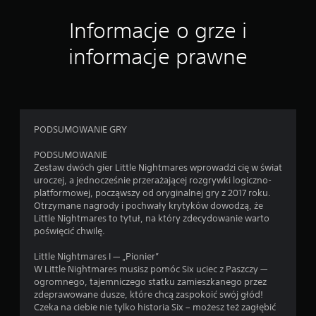
n
Informacje o grze i
informacje prawne
PODSUMOWANIE GRY
PODSUMOWANIE
Zestaw dwóch gier Little Nightmares wprowadzi cię w świat
uroczej, a jednocześnie przerażającej rozgrywki logiczno-
platformowej, począwszy od oryginalnej gry z 2017 roku.
Otrzymane nagrody i pochwały krytyków dowodzą, że
Little Nightmares to tytuł, na który zdecydowanie warto
poświęcić chwilę.
Little Nightmares I — „Pionier”
W Little Nightmares musisz pomóc Six uciec z Paszczy —
ogromnego, tajemniczego statku zamieszkanego przez
zdeprawowane dusze, które chcą zaspokoić swój głód!
Czeka na ciebie nie tylko historia Six – możesz też zagłębić