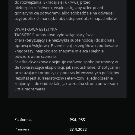
do rozwiązania. Skradaj się i ukrywaj przed
niebezpieczeństwem, wspinaj się, aby uciec przed
goniącymi cię potworami, albo zdobądź się na odwagę i
użyj pobliskich narzędzi, aby odeprzeć ataki napastników.
WYJĄTKOWA ESTETYKA
TARSIERS Studios stworzyło wciągający świat
charakteryzujący się niezwykłą subtelnością i doskonałą
oprawą dźwiękową. Przemierzaj szczegółowo zbudowane
krajobrazy, niepokojąco znajome miejsca i pięknie
odwzorowane scenerie.
Ścieżka dźwiękowa obejmuje zarówno spokojne utwory w
tle towarzyszące eksploracji, jak i industrialne, chaotyczne i
przerażające kompozycje podczas intensywnych pościgów.
Rezultat jest surrealistyczny i eteryczny, a jednocześnie
znajomy — dokładnie taki, jak wizualna strona uniwersum
Little Nightmares.
Platforma:
PS4, PS5
Premiera:
27.4.2022