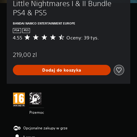
Little Nightmares I & II Bundle 
PS4 & PS5
BANDAI NAMCO ENTERTAINMENT EUROPE
PS4
PS5
4.55
Oceny: 39 tys.
Ś
r
e
219,00 zl
d
n
i
Dodaj do koszyka
a
o
c
e
n
a
:
4
Przemoc
.
5
5
Opcjonalne zakupy w grze
/
5