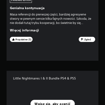
a
STANDARD EDITION
z
Genialna kontynuacja
Masa referencji do pierwszej części, bardziej agresywne
d
stwory w pewnym sensie kilka fajnych nowości. Szkoda, że
nie dodali tutaj trybu kooperacji, bo świetnie by się
e
sprawdził. Jeśli komuś spodobała się część 1-sza ta spodoba
Więcej informacji
się jeszcze bardziej ;)
k
Przydatne (1)
Zgłoś
—
n
a
p
o
Little Nightmares I & II Bundle PS4 & PS5
d
s
t
Wpisz się, aby ocenić