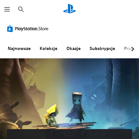
W
y
s
z
u
k
a
j
Najnowsze
Kolekcje
Okazje
Subskrypcje
Przegl