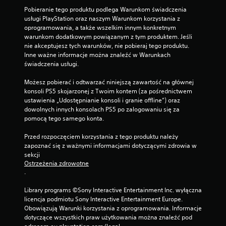
Pobieranie tego produktu podlega Warunkom świadczenia 
usługi PlayStation oraz naszym Warunkom korzystania z 
oprogramowania, a także wszelkim innym konkretnym 
warunkom dodatkowym powiązanym z tym produktem. Jeśli 
nie akceptujesz tych warunków, nie pobieraj tego produktu. 
Inne ważne informacje można znaleźć w Warunkach 
świadczenia usługi.
Możesz pobierać i odtwarzać niniejszą zawartość na głównej 
konsoli PS5 skojarzonej z Twoim kontem (za pośrednictwem 
ustawienia „Udostępnianie konsoli i granie offline”) oraz 
dowolnych innych konsolach PS5 po zalogowaniu się za 
pomocą tego samego konta.
Przed rozpoczęciem korzystania z tego produktu należy 
zapoznać się z ważnymi informacjami dotyczącymi zdrowia w 
sekcji 
Ostrzeżenia zdrowotne
.
Library programs ©Sony Interactive Entertainment Inc. wyłączna 
licencja podmiotu Sony Interactive Entertainment Europe. 
Obowiązują Warunki korzystania z oprogramowania. Informacje 
dotyczące wszystkich praw użytkowania można znaleźć pod 