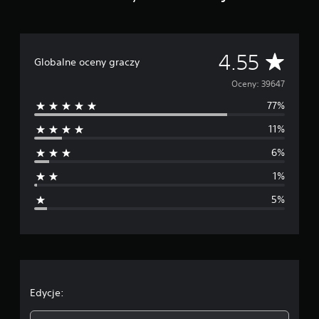
Ś
4.55
Globalne oceny graczy
r
Oceny: 39647
77%
e
11%
d
6%
n
1%
i
5%
a
o
c
e
Edycje: