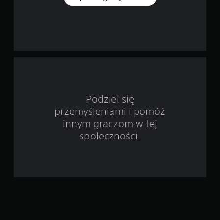
a
w
i
e
3
Podziel się
9
przemyśleniami i pomóż
innym graczom w tej
6
społeczności.
4
7
o
c
e