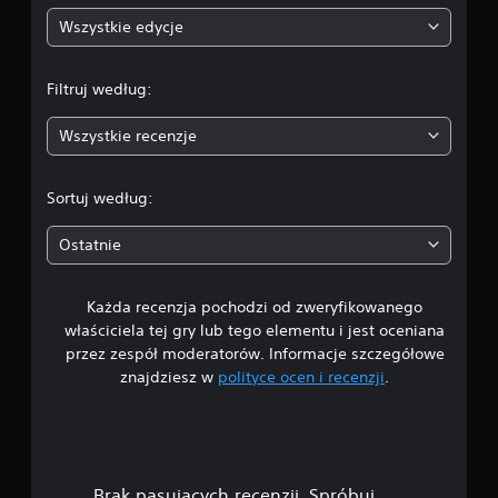
n
Wszystkie edycje
a
Filtruj według:
:
Wszystkie recenzje
4
.
Sortuj według:
5
Ostatnie
5
Każda recenzja pochodzi od zweryfikowanego
/
właściciela tej gry lub tego elementu i jest oceniana
5
przez zespół moderatorów. Informacje szczegółowe
znajdziesz w
polityce ocen i recenzji
.
g
w
i
Brak pasujących recenzji. Spróbuj