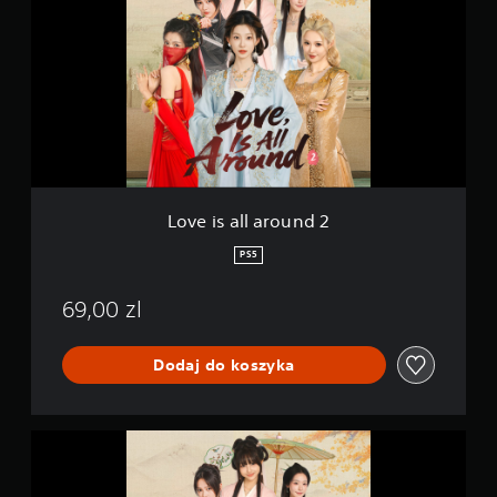
e
n
i
s
a
l
l
a
r
o
u
n
Love is all around 2
d
2
PS5
69,00 zl
Dodaj do koszyka
L
o
v