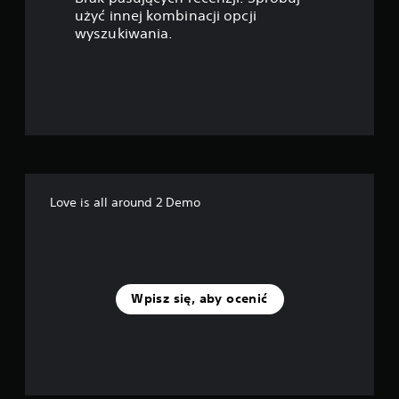
a
użyć innej kombinacji opcji
wyszukiwania.
z
d
e
k
—
Love is all around 2 Demo
n
a
p
Wpisz się, aby ocenić
o
d
s