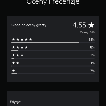
Oceny i recenzje
Ś
4.55
Globalne oceny graczy
r
Oceny: 626
81%
e
8%
d
3%
n
1%
i
7%
a
o
c
e
Edycje: