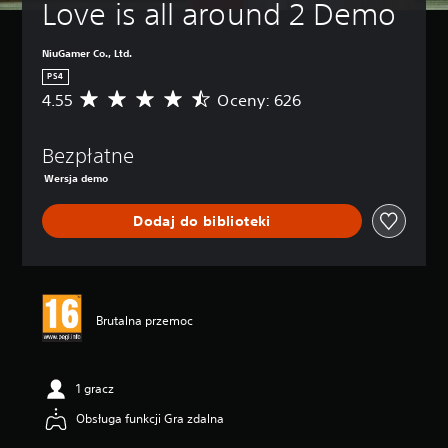
Love is all around 2 Demo
NiuGamer Co., Ltd.
PS4
4.55
Oceny: 626
Ś
r
e
Bezpłatne
d
n
Wersja demo
i
a
Dodaj do biblioteki
o
c
e
n
a
:
Brutalna przemoc
4
.
5
1 gracz
5
/
Obsługa funkcji Gra zdalna
5
g