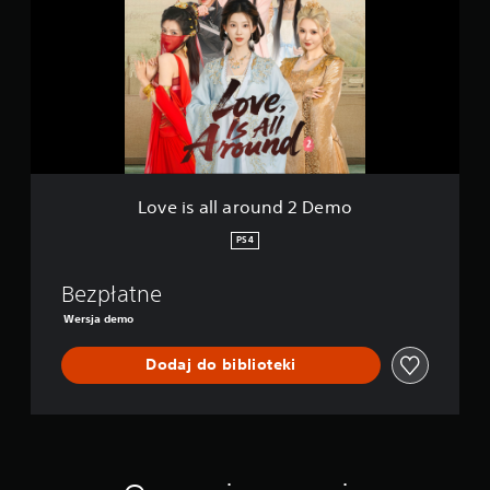
e
i
s
a
l
l
a
r
o
u
n
Love is all around 2 Demo
d
2
PS4
D
e
Bezpłatne
m
o
Wersja demo
Dodaj do biblioteki