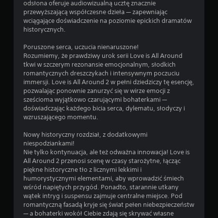
odsłona oferuje audiowizualną ucztę znacznie
przewyższającą współczesne dzieła — zapewniając
wciągające doświadczenie na poziomie epickich dramatów
historycznych.
Poruszone serca, uczucia nienaruszone!
Rozumiemy, że prawdziwy urok serii Love is All Around
tkwi w szczerym rezonansie emocjonalnym, słodkich
romantycznych dreszczykach i intensywnym poczuciu
immersji. Love is All Around 2 w pełni dziedziczy tę esencję,
pozwalając ponownie zanurzyć się w wirze emocji z
sześcioma wyjątkowo czarującymi bohaterkami —
doświadczając każdego bicia serca, dylematu, słodyczy i
wzruszającego momentu.
Nowy historyczny rozdział, z dodatkowymi
niespodziankami!
Nie tylko kontynuacja, ale też odważna innowacja! Love is
All Around 2 przenosi scenę w czasy starożytne, łącząc
piękne historyczne tło z licznymi lekkimi i
humorystycznymi elementami, aby wprowadzić śmiech
wśród napiętych przygód. Ponadto, starannie utkany
wątek intryg i suspensu zajmuje centralne miejsce. Pod
romantyczną fasadą kryje się świat pełen niebezpieczeństw
— a bohaterki wokół Ciebie zdają się skrywać własne