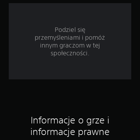
t
a
w
Podziel się
przemyśleniami i pomóż
i
innym graczom w tej
e
społeczności.
6
2
6
o
c
Informacje o grze i
e
informacje prawne
n