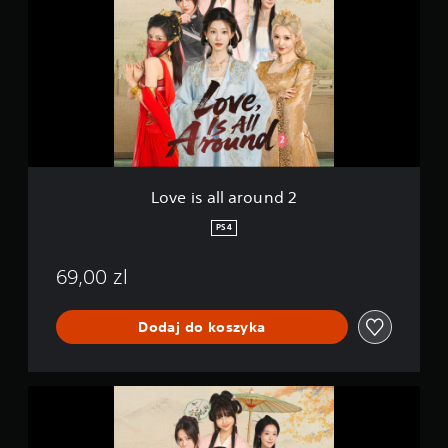
e
i
s
a
l
l
a
r
o
u
n
Love is all around 2
d
2
PS4
69,00 zl
Dodaj do koszyka
L
o
v