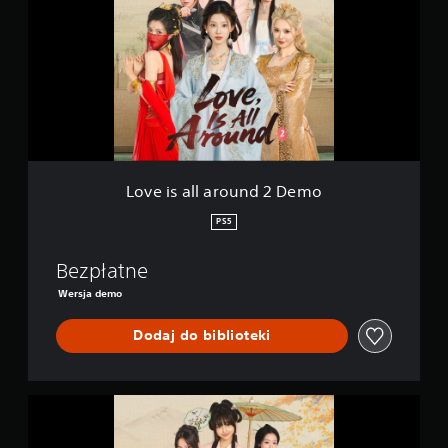
e
i
s
a
l
l
a
r
o
u
n
Love is all around 2 Demo
d
2
PS5
D
e
Bezpłatne
m
o
Wersja demo
Dodaj do biblioteki
L
o
v