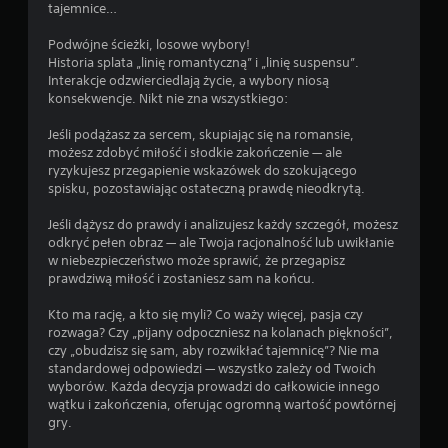
tajemnice…
Podwójne ścieżki, losowe wybory!
Historia splata „linię romantyczną” i „linię suspensu”.
Interakcje odzwierciedlają życie, a wybory niosą
konsekwencje. Nikt nie zna wszystkiego:
Jeśli podążasz za sercem, skupiając się na romansie,
możesz zdobyć miłość i słodkie zakończenie — ale
ryzykujesz przegapienie wskazówek do szokującego
spisku, pozostawiając ostateczną prawdę nieodkrytą.
Jeśli dążysz do prawdy i analizujesz każdy szczegół, możesz
odkryć pełen obraz — ale Twoja racjonalność lub uwikłanie
w niebezpieczeństwo może sprawić, że przegapisz
prawdziwą miłość i zostaniesz sam na końcu.
Kto ma rację, a kto się myli? Co waży więcej, pasja czy
rozwaga? Czy „pijany odpoczniesz na kolanach piękności”,
czy „obudzisz się sam, aby rozwikłać tajemnicę”? Nie ma
standardowej odpowiedzi — wszystko zależy od Twoich
wyborów. Każda decyzja prowadzi do całkowicie innego
wątku i zakończenia, oferując ogromną wartość powtórnej
gry.