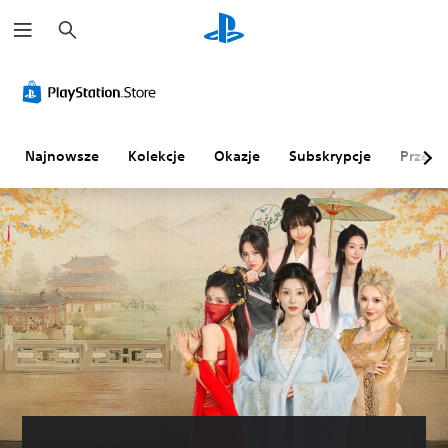
W
y
s
z
u
k
a
j
Najnowsze
Kolekcje
Okazje
Subskrypcje
Przegl