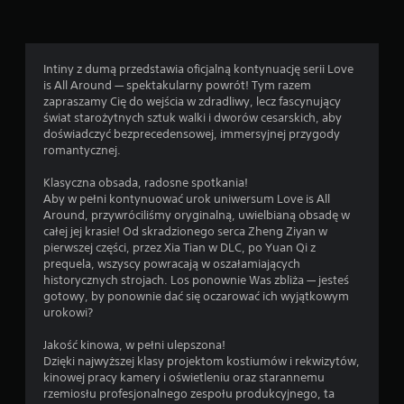
Intiny z dumą przedstawia oficjalną kontynuację serii Love
is All Around — spektakularny powrót! Tym razem
zapraszamy Cię do wejścia w zdradliwy, lecz fascynujący
świat starożytnych sztuk walki i dworów cesarskich, aby
doświadczyć bezprecedensowej, immersyjnej przygody
romantycznej.
Klasyczna obsada, radosne spotkania!
Aby w pełni kontynuować urok uniwersum Love is All
Around, przywróciliśmy oryginalną, uwielbianą obsadę w
całej jej krasie! Od skradzionego serca Zheng Ziyan w
pierwszej części, przez Xia Tian w DLC, po Yuan Qi z
prequela, wszyscy powracają w oszałamiających
historycznych strojach. Los ponownie Was zbliża — jesteś
gotowy, by ponownie dać się oczarować ich wyjątkowym
urokowi?
Jakość kinowa, w pełni ulepszona!
Dzięki najwyższej klasy projektom kostiumów i rekwizytów,
kinowej pracy kamery i oświetleniu oraz starannemu
rzemiosłu profesjonalnego zespołu produkcyjnego, ta