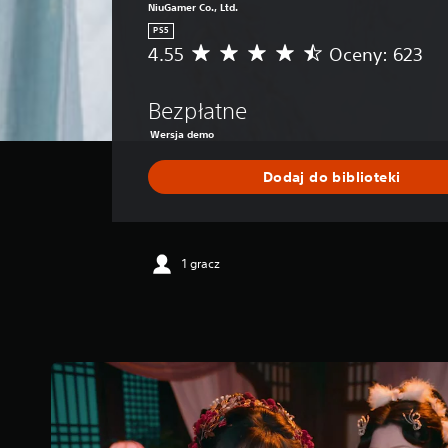
NiuGamer Co., Ltd.
PS5
4.55
Oceny: 623
Ś
r
e
Bezpłatne
d
n
Wersja demo
i
a
Dodaj do biblioteki
o
c
e
n
1 gracz
a
:
4
.
5
5
/
5
g
w