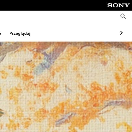
W
y
s
z
u
e
Przeglądaj
k
a
j