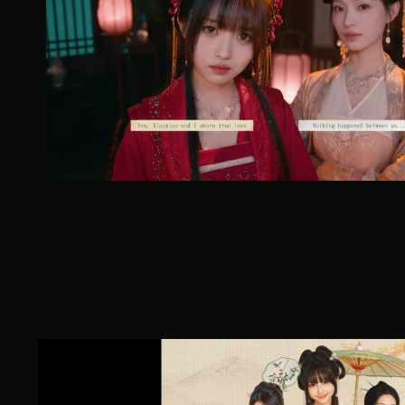
i
a
z
d
e
k
—
n
a
p
o
d
s
t
a
w
i
e
6
2
L
3
o
o
v
c
e
e