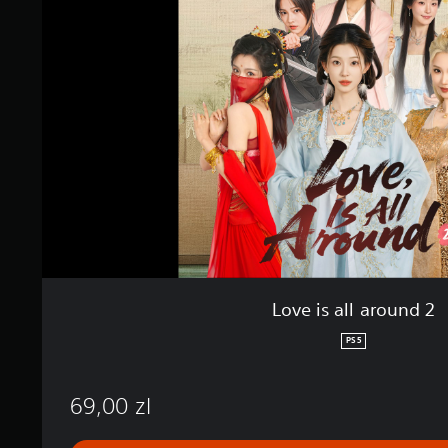
i
n
s
a
l
l
a
r
o
u
n
d
2
Love is all around 2
PS5
69,00 zl