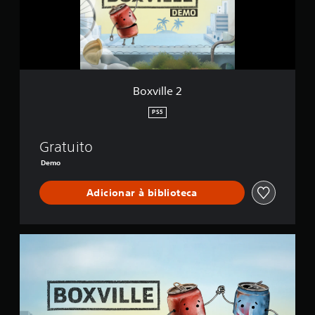
e
2
Boxville 2
PS5
Gratuito
Demo
Adicionar à biblioteca
B
o
x
v
i
l