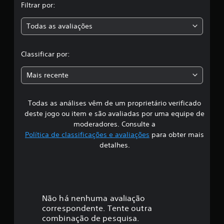
Filtrar por:
a
Todas as avaliações
c
l
Classificar por:
a
Mais recente
s
Todas as análises vêm de um proprietário verificado
s
deste jogo ou item e são avaliadas por uma equipe de
i
moderadores. Consulte a
Política de classificações e avaliações
para obter mais
f
detalhes.
i
c
a
Não há nenhuma avaliação
correspondente. Tente outra
ç
combinação de pesquisa.