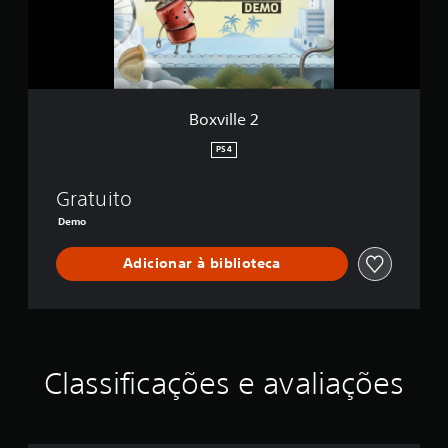
e
2
Boxville 2
PS4
Gratuito
Demo
Adicionar à biblioteca
Classificações e avaliações