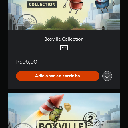
l
e
C
o
l
l
e
c
Boxville Collection
t
i
PS4
o
n
R$96,90
Adicionar ao carrinho
B
o
x
v
i
l
l