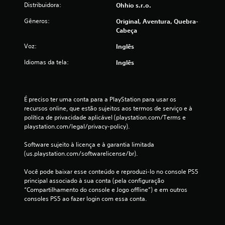
ç
Distribuidora:
Ohhio s.r.o.
õ
Gêneros:
Original, Aventura, Quebra-
Cabeça
e
Voz:
Inglês
s
Idiomas da tela:
Inglês
É preciso ter uma conta para a PlayStation para usar os 
recursos online, que estão sujeitos aos termos de serviço e à 
política de privacidade aplicável (playstation.com/Terms e 
playstation.com/legal/privacy-policy).
Software sujeito à licença e à garantia limitada 
(us.playstation.com/softwarelicense/br).
Você pode baixar esse conteúdo e reproduzi-lo no console PS5 
principal associado à sua conta (pela configuração 
“Compartilhamento do console e Jogo offline”) e em outros 
consoles PS5 ao fazer login com essa conta.