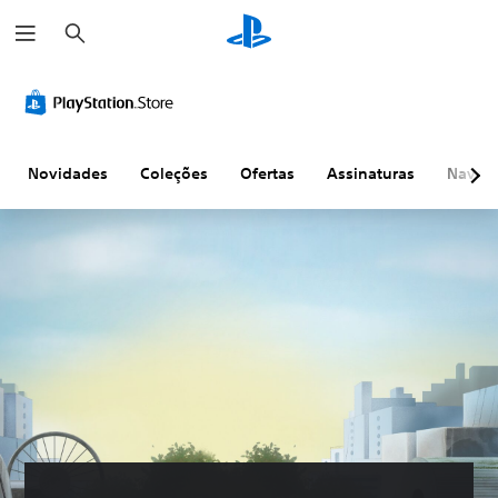
P
e
s
q
u
i
s
a
r
Novidades
Coleções
Ofertas
Assinaturas
Naveg