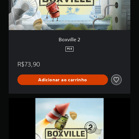
e
2
Boxville 2
PS4
R$73,90
Adicionar ao carrinho
B
o
x
v
i
l
l