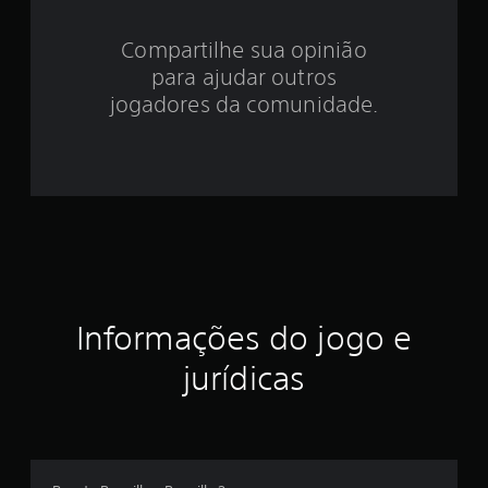
3
Compartilhe sua opinião
.
para ajudar outros
8
jogadores da comunidade.
1
e
s
t
r
Informações do jogo e
e
jurídicas
l
a
s