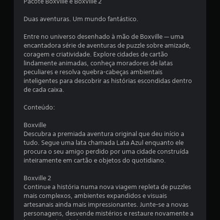
Pacote Boxville e Boxville 2
e
Duas aventuras. Um mundo fantástico.
m
Entre no universo desenhado à mão de Boxville — uma
u
encantadora série de aventuras de puzzle sobre amizade,
coragem e criatividade. Explore cidades de cartão
m
lindamente animadas, conheça moradores de latas
peculiares e resolva quebra-cabeças ambientais
t
inteligentes para descobrir as histórias escondidas dentro
de cada caixa.
o
Conteúdo:
t
Boxville
a
Descubra a premiada aventura original que deu início a
tudo. Segue uma lata chamada Lata Azul enquanto ele
l
procura o seu amigo perdido por uma cidade construída
inteiramente em cartão e objetos do quotidiano.
d
Boxville 2
e
Continue a história numa nova viagem repleta de puzzles
mais complexos, ambientes expandidos e visuais
7
artesanais ainda mais impressionantes. Junte-se a novas
personagens, desvende mistérios e restaure novamente a