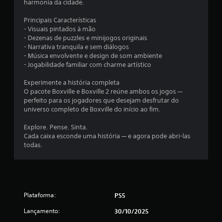
harmonia da cidade.
0
Principais Características
3
- Visuais pintados à mão
- Dezenas de puzzles e minijogos originais
c
- Narrativa tranquila e sem diálogos
- Música envolvente e design de som ambiente
l
- Jogabilidade familiar com charme artístico
a
Experimente a história completa
O pacote Boxville e Boxville 2 reúne ambos os jogos —
s
perfeito para os jogadores que desejam desfrutar do
universo completo de Boxville do início ao fim.
s
Explore. Pense. Sinta.
i
Cada caixa esconde uma história — e agora pode abri-las
todas.
f
i
c
Plataforma:
PS5
a
Lançamento:
30/10/2025