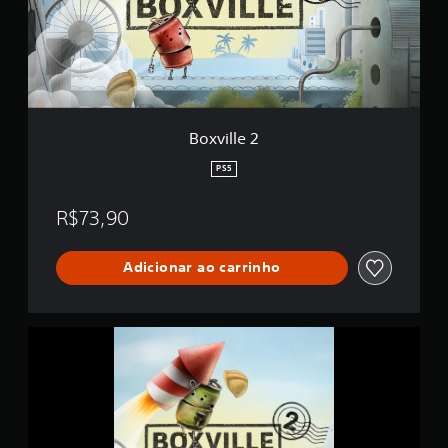
l
c
e
a
2
ç
õ
e
s
Boxville 2
PS5
R$73,90
Adicionar ao carrinho
B
o
x
v
i
l
l