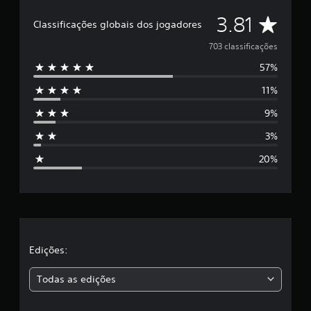
D
3.81
Classificações globais dos jogadores
e
703 classificações
57%
5
11%
e
9%
s
3%
t
20%
r
e
l
a
Edições:
s
Todas as edições
,