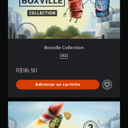
l
l
e
C
o
l
l
e
c
Boxville Collection
t
i
PS4
o
n
R$96,90
Adicionar ao carrinho
B
o
x
v
i