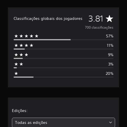
D
3.81
Classificações globais dos jogadores
e
700 classificações
57%
5
11%
e
9%
s
3%
t
20%
r
e
l
a
Edições:
s
Todas as edições