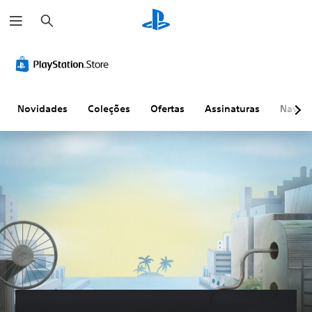
P
e
s
q
u
i
s
a
r
Novidades
Coleções
Ofertas
Assinaturas
Naveg