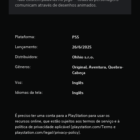
7
comunicam através de desenhos animados.
0
0
c
Plataforma:
PS5
l
Lançamento:
26/6/2025
Distribuidora:
Ohhio s.r.o.
a
Gêneros:
Original, Aventura, Quebra-
s
Cabeça
s
Voz:
Inglês
i
Idiomas da tela:
Inglês
f
i
É preciso ter uma conta para a PlayStation para usar os 
recursos online, que estão sujeitos aos termos de serviço e à 
c
política de privacidade aplicável (playstation.com/Terms e 
playstation.com/legal/privacy-policy).