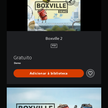
l
l
e
2
Boxville 2
PS5
Gratuito
Demo
Adicionar à biblioteca
B
o
x
v
i