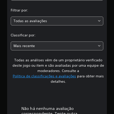
,
Filtrar por:
a
Todas as avaliações
c
l
Classificar por:
a
Mais recente
s
Todas as análises vêm de um proprietário verificado
s
deste jogo ou item e são avaliadas por uma equipe de
i
moderadores. Consulte a
Política de classificações e avaliações
para obter mais
f
detalhes.
i
c
a
Não há nenhuma avaliação
correspondente. Tente outra