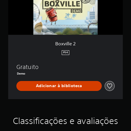
l
e
2
Boxville 2
PS4
Gratuito
Demo
Adicionar à biblioteca
Classificações e avaliações