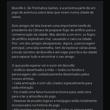
s
Boxville 2, da Triomatica Games, é a próxima parte de um
e
jogo de aventura sobre latas que vivem numa cidade de
caixas.
m
Dois amigos de lata tiveram uma importante tarefa do
u
presidente da Câmara de preparar fogo de artifício para a
comemoração da cidade. Mas devido a um erro, os fogos
m
de artifício explodiram mal, causando o caos na cidade.
Pior, um dos amigos desapareceu. Agora, a personagem
t
principal, uma lata vermelha, tem de explorar várias áreas
e locais secretos de Boxville e até viajar para fora da cidade
o
para reparar tudo e encontrar o seu amigo.
t
O que pode esperar ver e ouvir em Boxville:
- Gráficos desenhados à mão — todos os fundos e
a
personagens são cuidadosamente desenhados pelos
nossos artistas.
l
- Cada animação e som são criados especialmente para
cada interação.
d
- Foi criada uma faixa musical exclusiva para cada cena
para criar a atmosfera do jogo.
e
- Dezenas de puzzles lógicos e minijogos estão totalmente
incorporados na história do jogo.
- Não existem palavras no jogo — todas as personagens