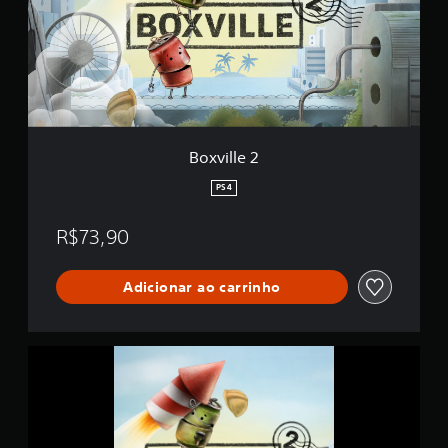
l
l
e
2
Boxville 2
PS4
R$73,90
Adicionar ao carrinho
B
o
x
v
i
l