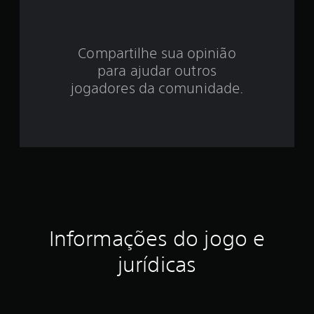
e
3
Compartilhe sua opinião
.
para ajudar outros
8
jogadores da comunidade.
1
e
s
t
r
Informações do jogo e
e
jurídicas
l
a