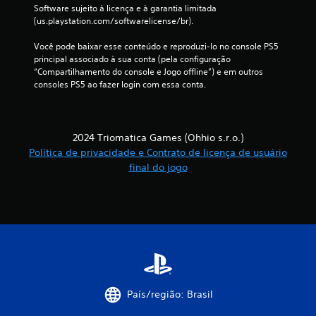
a
Software sujeito à licença e à garantia limitada 
(us.playstation.com/softwarelicense/br).
ç
Você pode baixar esse conteúdo e reproduzi-lo no console PS5 
õ
principal associado à sua conta (pela configuração 
“Compartilhamento do console e Jogo offline”) e em outros 
e
consoles PS5 ao fazer login com essa conta.
s
2024 Triomatica Games (Ohhio s.r.o.)
Política de privacidade e Contrato de licença de usuário
final do jogo
País/região: Brasil