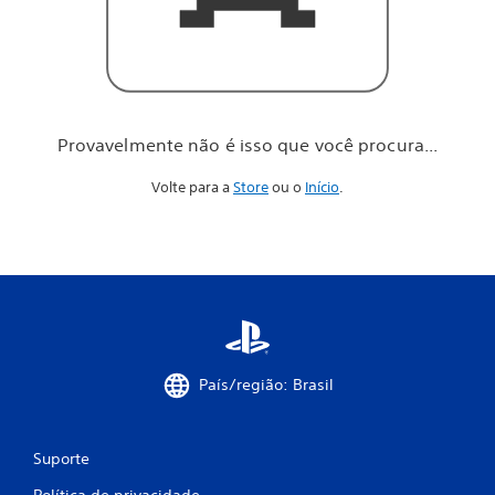
o
c
ê
p
r
o
c
Provavelmente não é isso que você procura...
u
r
Volte para a
Store
ou o
Início
.
a
.
.
.
País/região: Brasil
Suporte
Política de privacidade