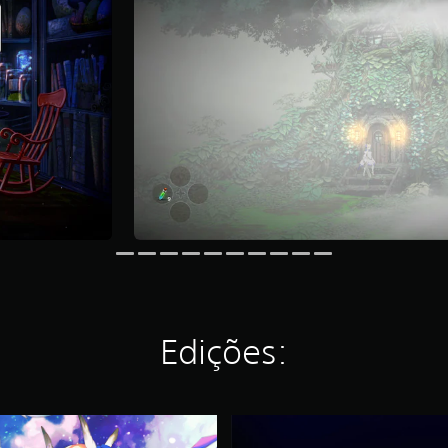
Edições:
P
r