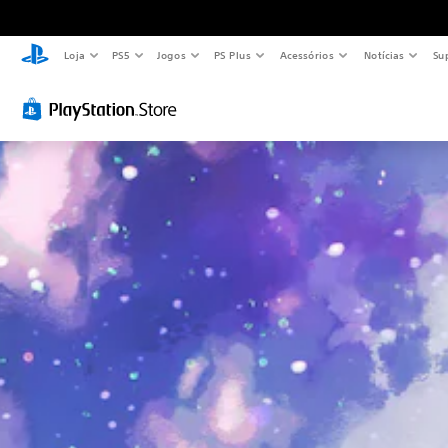
Loja
PS5
Jogos
PS Plus
Acessórios
Notícias
Su