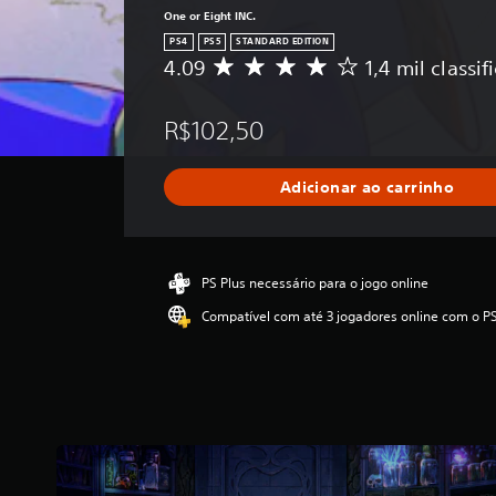
One or Eight INC.
PS4
PS5
STANDARD EDITION
4.09
1,4 mil classi
D
e
5
R$102,50
e
s
t
Adicionar ao carrinho
r
e
l
a
s
PS Plus necessário para o jogo online
,
Compatível com até 3 jogadores online com o PS
a
c
l
a
s
s
i
f
i