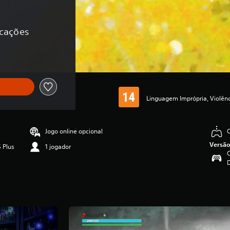
ficações
Linguagem Imprópria, Violên
Jogo online opcional
Versão
 Plus
1 jogador
C