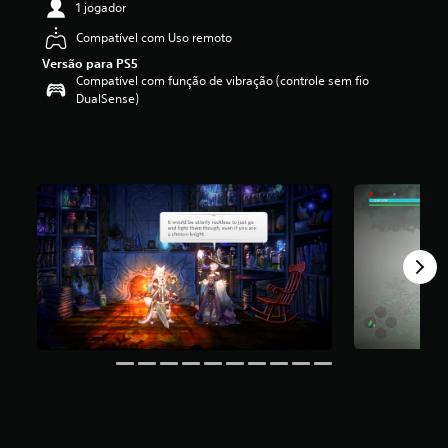
1 jogador
i
c
Compatível com Uso remoto
a
Versão para PS5
ç
Compatível com função de vibração (controle sem fio
ã
DualSense)
o
m
é
d
i
a
f
o
i
d
e
4
.
0
9
e
s
t
r
e