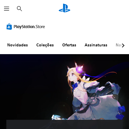
P
e
s
q
u
i
s
a
r
Novidades
Coleções
Ofertas
Assinaturas
Naveg