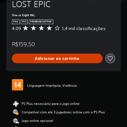
LOST EPIC
One or Eight INC.
PS4
PS5
PREMIUM EDITION
4.09
1,4 mil classificações
D
e
5
R$159,50
e
s
t
Adicionar ao carrinho
r
e
l
a
s
,
Linguagem Imprópria, Violência
a
c
l
PS Plus necessário para o jogo online
a
s
Compatível com até 3 jogadores online com o PS Plus
s
i
Jogo online opcional
f