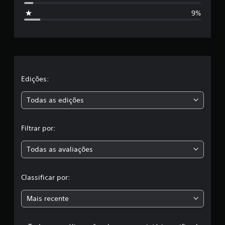
t
9%
r
e
l
a
Edições:
s
Todas as edições
,
Filtrar por:
a
Todas as avaliações
c
l
Classificar por:
a
Mais recente
s