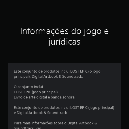
s
t
r
Informações do jogo e
e
jurídicas
l
a
s
Este conjunto de produtos inclui LOST EPIC (o jogo
e
principal), Digital Artbook & Soundtrack.
m
O conjunto inclui.
LOST EPIC (jogo principal)
u
Livro de arte digital e banda sonora
m
Este conjunto de produtos inclui LOST EPIC (jogo principal)
e Digital Artbook & Soundtrack.
t
Para mais informações sobre o Digital Artbook &
o
Soundtrack, ver.