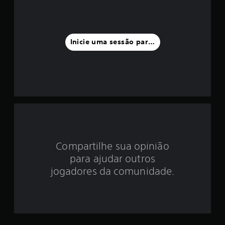
i
a
f
Inicie uma sessão para classificar
o
i
d
e
4
Compartilhe sua opinião
.
para ajudar outros
0
jogadores da comunidade.
9
e