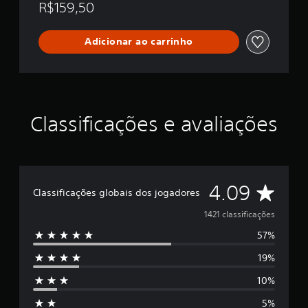
R$159,50
Adicionar ao carrinho
Classificações e avaliações
D
4.09
Classificações globais dos jogadores
e
1421 classificações
57%
5
19%
e
10%
s
5%