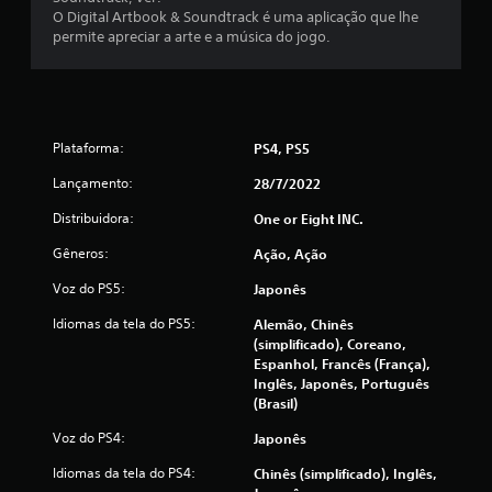
O Digital Artbook & Soundtrack é uma aplicação que lhe
t
permite apreciar a arte e a música do jogo.
a
l
Plataforma:
PS4, PS5
d
Lançamento:
28/7/2022
e
Distribuidora:
One or Eight INC.
1
Gêneros:
Ação, Ação
4
Voz do PS5:
Japonês
2
Idiomas da tela do PS5:
Alemão, Chinês
(simplificado), Coreano,
1
Espanhol, Francês (França),
Inglês, Japonês, Português
c
(Brasil)
l
Voz do PS4:
Japonês
Idiomas da tela do PS4:
Chinês (simplificado), Inglês,
a