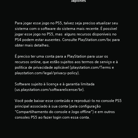
Japonês
s
s
Para jogar esse jogo no PS5, talvez seja preciso atualizar seu 
sistema com o software do sistema mais recente. É possível 
i
jogar esse jogo no PS5, mas  alguns recursos disponíveis no 
PS4 podem estar ausentes. Consulte PlayStation.com/bc para 
f
obter mais detalhes.
i
É preciso ter uma conta para a PlayStation para usar os 
recursos online, que estão sujeitos aos termos de serviço e à 
c
política de privacidade aplicável (playstation.com/Terms e 
playstation.com/legal/privacy-policy).
a
Software sujeito à licença e à garantia limitada 
ç
(us.playstation.com/softwarelicense/br).
õ
Você pode baixar esse conteúdo e reproduzi-lo no console PS5 
principal associado à sua conta (pela configuração 
e
“Compartilhamento do console e Jogo offline”) e em outros 
consoles PS5 ao fazer login com essa conta.
s