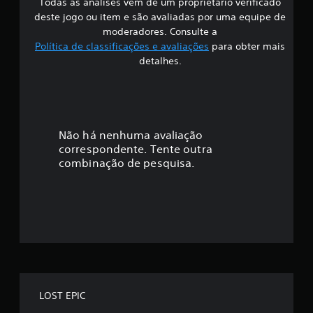
Todas as análises vêm de um proprietário verificado
s
deste jogo ou item e são avaliadas por uma equipe de
i
moderadores. Consulte a
Política de classificações e avaliações
para obter mais
f
detalhes.
i
c
a
Não há nenhuma avaliação
correspondente. Tente outra
ç
combinação de pesquisa.
ã
o
m
é
d
LOST EPIC