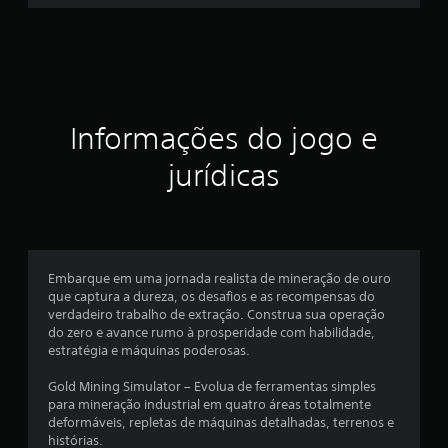
t
r
e
l
Informações do jogo e
a
jurídicas
s
e
m
Embarque em uma jornada realista de mineração de ouro
que captura a dureza, os desafios e as recompensas do
u
verdadeiro trabalho de extração. Construa sua operação
do zero e avance rumo à prosperidade com habilidade,
m
estratégia e máquinas poderosas.
t
Gold Mining Simulator – Evolua de ferramentas simples
para mineração industrial em quatro áreas totalmente
o
deformáveis, repletas de máquinas detalhadas, terrenos e
histórias.