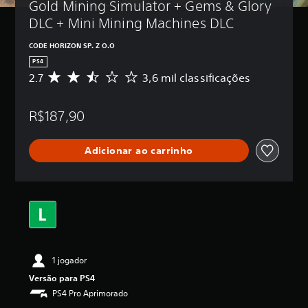
Gold Mining Simulator + Gems & Glory 
DLC + Mini Mining Machines DLC
CODE HORIZON SP. Z O.O
PS4
2.7
3,6 mil classificações
D
e
5
R$187,90
e
s
t
Adicionar ao carrinho
r
e
l
a
s
,
a
c
l
1 jogador
a
s
Versão para PS4
s
PS4 Pro Aprimorado
i