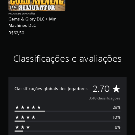
PS4
PACOTE DE EXPANSÕES
Gems & Glory DLC + Mini
Machines DLC
R$62,50
Classificações e avaliações
D
2.70
Classificações globais dos jogadores
e
3618 classificações
29%
5
10%
e
8%
s