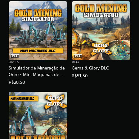
D
C
n
L
i
C
M
(
a
B
c
u
h
n
i
d
n
l
e
e
s
)
PS4
PS4
D
L
VEÍCULO
MAPA
Simulador de Mineração de
Gems & Glory DLC
C
)
Ouro - Mini Máquinas de
R$51,50
Mineração
R$28,50