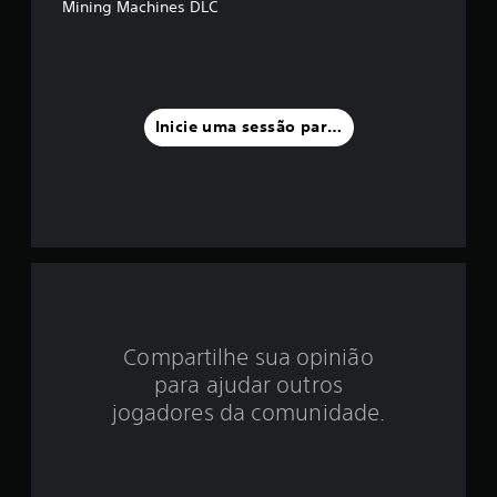
Mining Machines DLC
i
a
f
Inicie uma sessão para classificar
o
i
d
e
2
.
Compartilhe sua opinião
para ajudar outros
7
jogadores da comunidade.
e
s