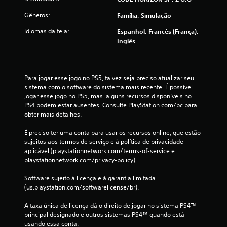
s
Gêneros:
Família, Simulação
s
Idiomas da tela:
Espanhol, Francês (França),
i
Inglês
f
i
Para jogar esse jogo no PS5, talvez seja preciso atualizar seu 
sistema com o software do sistema mais recente. É possível 
c
jogar esse jogo no PS5, mas  alguns recursos disponíveis no 
PS4 podem estar ausentes. Consulte PlayStation.com/bc para 
a
obter mais detalhes.
ç
É preciso ter uma conta para usar os recursos online, que estão 
sujeitos aos termos de serviço e à política de privacidade 
õ
aplicável (playstationnetwork.com/terms-of-service e 
playstationnetwork.com/privacy-policy).
e
Software sujeito à licença e à garantia limitada 
(us.playstation.com/softwarelicense/br).
s
A taxa única de licença dá o direito de jogar no sistema PS4™ 
principal designado e outros sistemas PS4™ quando está 
usando essa conta.