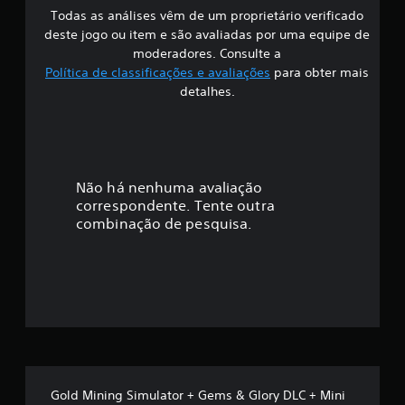
Todas as análises vêm de um proprietário verificado
s
deste jogo ou item e são avaliadas por uma equipe de
i
moderadores. Consulte a
Política de classificações e avaliações
para obter mais
f
detalhes.
i
c
a
Não há nenhuma avaliação
correspondente. Tente outra
ç
combinação de pesquisa.
ã
o
m
é
d
Gold Mining Simulator + Gems & Glory DLC + Mini