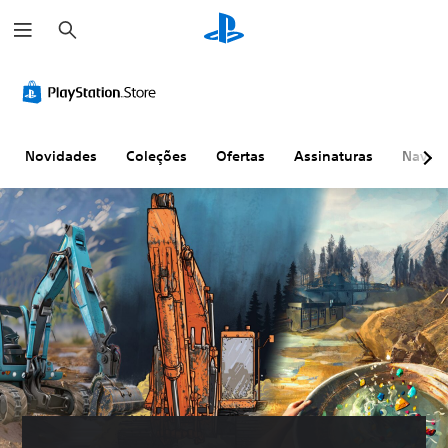
P
e
s
q
u
i
s
a
r
Novidades
Coleções
Ofertas
Assinaturas
Naveg