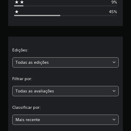
9%
t
45%
r
e
l
a
Edições:
s
Todas as edições
,
Filtrar por:
a
Todas as avaliações
c
l
Classificar por:
a
Mais recente
s