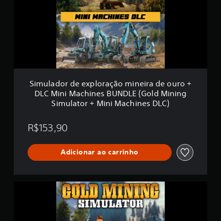
i
a
f
d
i
o
c
r
a
d
ç
e
õ
e
e
x
s
p
Simulador de exploração mineira de ouro +
l
DLC Mini Machines BUNDLE (Gold Mining
o
Simulator + Mini Machines DLC)
r
a
ç
R$153,90
ã
o
m
Adicionar ao carrinho
i
n
e
G
i
o
r
l
a
d
d