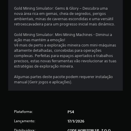
t
Gold Mining Simulator: Gems & Glory – Descubra uma
a
nova área rica em gemas, cheia de segredos, perigos
ambientais, minas de cavernas escondidas e uma versátil
l
retroescavadeira para um progresso inicial mais dinâmico.
d
Gold Mining Simulator: Mini Mining Machines - Diminui a
ação mas mantém a emoção!
e
Vê mais de perto a exploração mineira com mini-máquinas
altamente detalhadas, concebidas para operações
3
complexas. Perfeitas para espaços apertados e trabalhos
precisos, estas novas ferramentas vão revolucionar as tuas
estratégias de exploração mineira.
6
Algumas partes deste pacote podem requerer instalação
1
manual (Gerir jogos e aplicações).
8
c
l
Plataforma:
PS4
a
Lançamento:
17/1/2026
Distribuidora:
CODE HORIZON SP. Z O.O