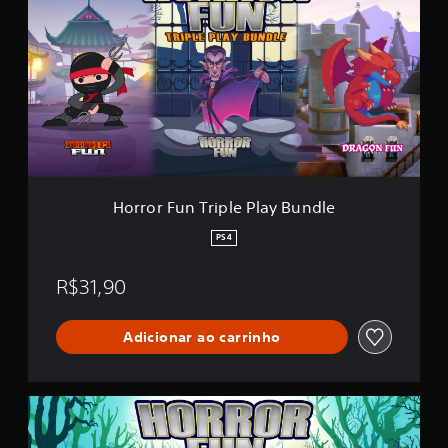
r
r
o
r
F
u
n
T
r
i
p
l
Horror Fun Triple Play Bundle
e
P
PS4
l
a
R$31,90
y
B
u
Adicionar ao carrinho
n
d
l
e
H
o
r