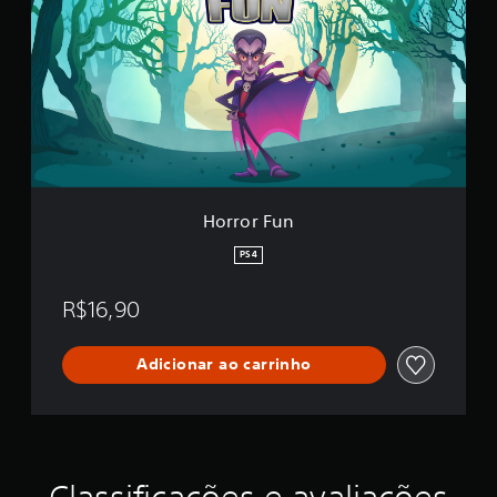
r
o
r
F
u
n
Horror Fun
PS4
R$16,90
Adicionar ao carrinho