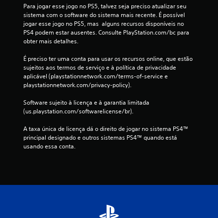
e
Para jogar esse jogo no PS5, talvez seja preciso atualizar seu 
sistema com o software do sistema mais recente. É possível 
3
jogar esse jogo no PS5, mas  alguns recursos disponíveis no 
PS4 podem estar ausentes. Consulte PlayStation.com/bc para 
6
obter mais detalhes.
c
É preciso ter uma conta para usar os recursos online, que estão 
sujeitos aos termos de serviço e à política de privacidade 
l
aplicável (playstationnetwork.com/terms-of-service e 
playstationnetwork.com/privacy-policy).
a
Software sujeito à licença e à garantia limitada 
s
(us.playstation.com/softwarelicense/br).
s
A taxa única de licença dá o direito de jogar no sistema PS4™ 
principal designado e outros sistemas PS4™ quando está 
i
usando essa conta.
f
i
c