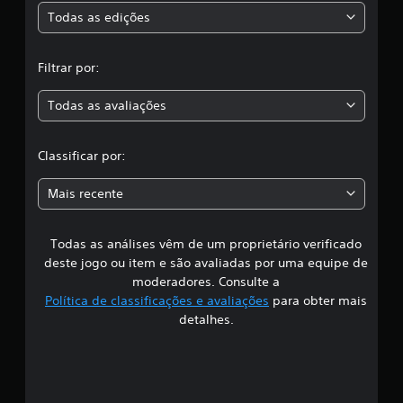
s
Todas as edições
,
Filtrar por:
a
Todas as avaliações
c
l
Classificar por:
a
Mais recente
s
Todas as análises vêm de um proprietário verificado
s
deste jogo ou item e são avaliadas por uma equipe de
i
moderadores. Consulte a
Política de classificações e avaliações
para obter mais
f
detalhes.
i
c