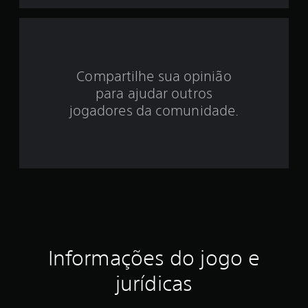
d
e
3
Compartilhe sua opinião
.
para ajudar outros
8
jogadores da comunidade.
1
e
s
t
r
Informações do jogo e
e
jurídicas
l