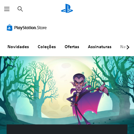
P
e
s
q
u
i
s
a
r
Novidades
Coleções
Ofertas
Assinaturas
Naveg