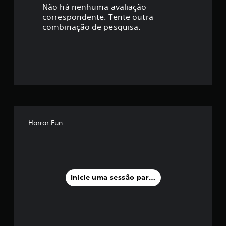
a
Não há nenhuma avaliação
correspondente. Tente outra
ç
combinação de pesquisa.
ã
o
m
é
d
Horror Fun
i
a
f
Inicie uma sessão para classificar
o
i