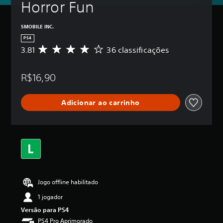
Horror Fun
SMOBILE INC.
PS4
3.81
36 classificações
D
e
5
R$16,90
e
s
t
Adicionar ao carrinho
r
e
l
a
s
,
a
c
l
Jogo offline habilitado
a
s
1 jogador
s
Versão para PS4
i
f
PS4 Pro Aprimorado