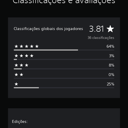
Classificações e avaliações
D
3.81
Classificações globais dos jogadores
e
36 classificações
64%
5
3%
e
8%
s
0%
t
25%
r
e
l
a
Edições: