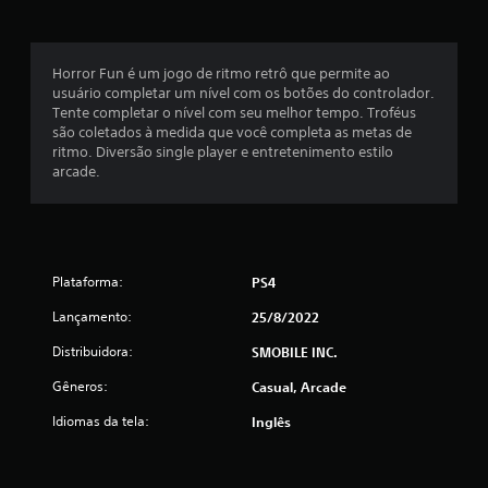
a
s
Horror Fun é um jogo de ritmo retrô que permite ao
e
usuário completar um nível com os botões do controlador.
Tente completar o nível com seu melhor tempo. Troféus
m
são coletados à medida que você completa as metas de
ritmo. Diversão single player e entretenimento estilo
u
arcade.
m
t
Plataforma:
o
PS4
Lançamento:
25/8/2022
t
Distribuidora:
SMOBILE INC.
a
Gêneros:
Casual, Arcade
l
Idiomas da tela:
Inglês
d