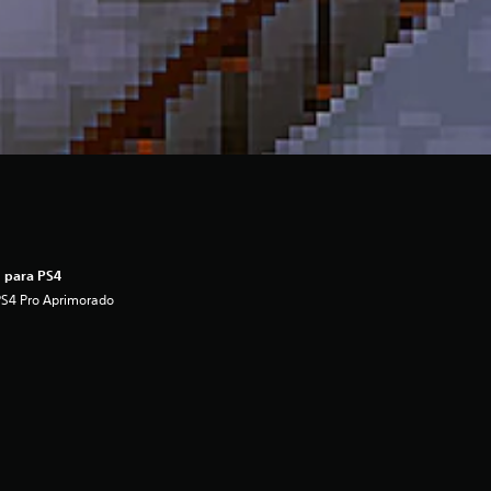
 para PS4
PS4 Pro Aprimorado