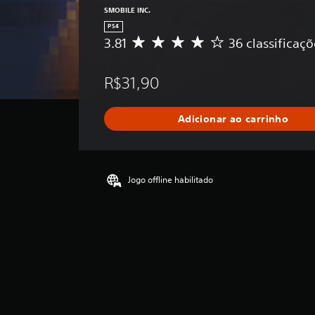
SMOBILE INC.
PS4
3.81
36 classificaçõ
D
e
5
R$31,90
e
s
t
Adicionar ao carrinho
r
e
l
a
s
Jogo offline habilitado
,
a
c
l
a
s
s
i
f
i