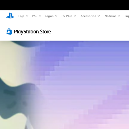
Loja
PS5
Jogos
PS Plus
Acessórios
Notícias
Su