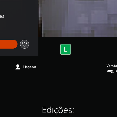
es
Versão
1 jogador
Edições: