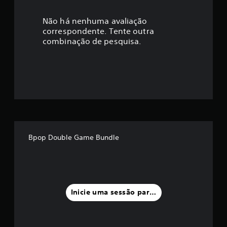
c
a
Não há nenhuma avaliação
correspondente. Tente outra
ç
combinação de pesquisa.
ã
o
m
é
d
Bpop Double Game Bundle
i
a
f
Inicie uma sessão para classificar
o