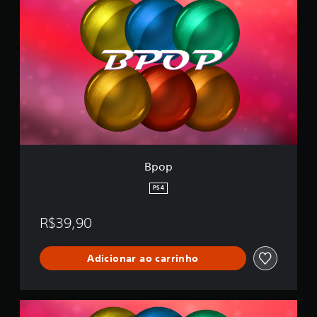
p
o
p
Bpop
PS4
R$39,90
Adicionar ao carrinho
2