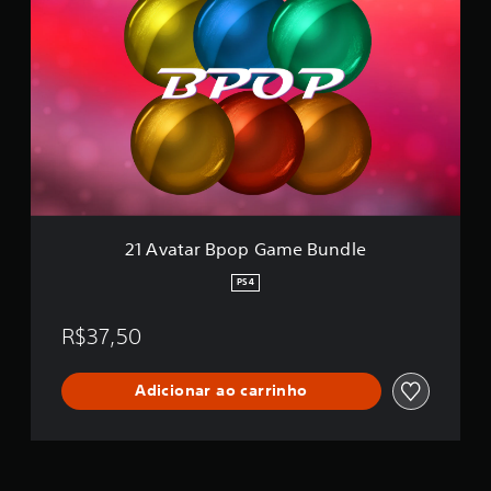
1
A
v
a
t
a
r
B
p
o
p
G
a
21 Avatar Bpop Game Bundle
m
e
PS4
B
u
R$37,50
n
d
l
Adicionar ao carrinho
e