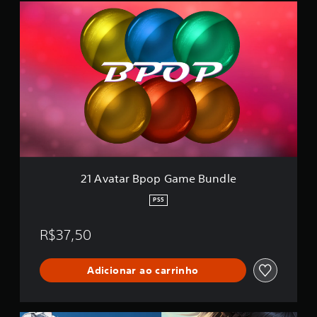
2
1
A
v
a
t
a
r
B
p
o
p
G
a
21 Avatar Bpop Game Bundle
m
e
PS5
B
u
R$37,50
n
d
l
Adicionar ao carrinho
e