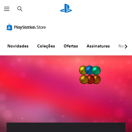
P
e
s
q
u
i
s
a
r
Novidades
Coleções
Ofertas
Assinaturas
Naveg