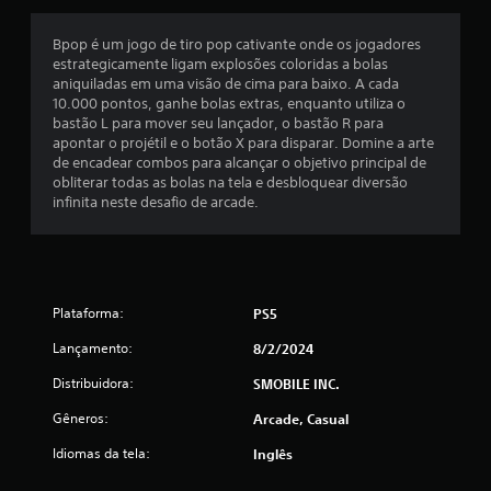
s
Bpop é um jogo de tiro pop cativante onde os jogadores
e
estrategicamente ligam explosões coloridas a bolas
aniquiladas em uma visão de cima para baixo. A cada
m
10.000 pontos, ganhe bolas extras, enquanto utiliza o
bastão L para mover seu lançador, o bastão R para
u
apontar o projétil e o botão X para disparar. Domine a arte
de encadear combos para alcançar o objetivo principal de
m
obliterar todas as bolas na tela e desbloquear diversão
infinita neste desafio de arcade.
t
o
t
Plataforma:
PS5
a
Lançamento:
8/2/2024
l
Distribuidora:
SMOBILE INC.
d
Gêneros:
Arcade, Casual
Idiomas da tela:
Inglês
e