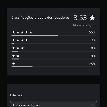
D
3.53
Classificações globais dos jogadores
e
64 classificações
55%
5
3%
e
8%
s
9%
t
25%
r
e
l
a
Edições:
s
Todas as edições