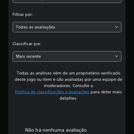
,
Filtrar por:
a
Todas as avaliações
c
l
Classificar por:
a
Mais recente
s
Todas as análises vêm de um proprietário verificado
s
deste jogo ou item e são avaliadas por uma equipe de
i
moderadores. Consulte a
Política de classificações e avaliações
para obter mais
f
detalhes.
i
c
a
Não há nenhuma avaliação