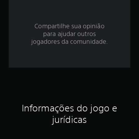
e
3
Compartilhe sua opinião
.
para ajudar outros
5
jogadores da comunidade.
3
e
s
t
r
Informações do jogo e
e
jurídicas
l
a