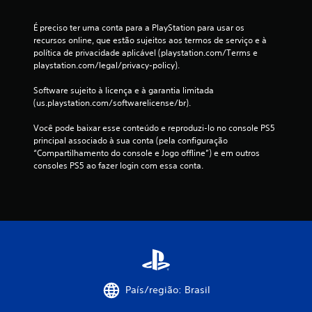
6
É preciso ter uma conta para a PlayStation para usar os 
4
recursos online, que estão sujeitos aos termos de serviço e à 
política de privacidade aplicável (playstation.com/Terms e 
c
playstation.com/legal/privacy-policy).
l
Software sujeito à licença e à garantia limitada 
(us.playstation.com/softwarelicense/br).
a
Você pode baixar esse conteúdo e reproduzi-lo no console PS5 
s
principal associado à sua conta (pela configuração 
“Compartilhamento do console e Jogo offline”) e em outros 
s
consoles PS5 ao fazer login com essa conta.
i
f
i
c
a
País/região: Brasil