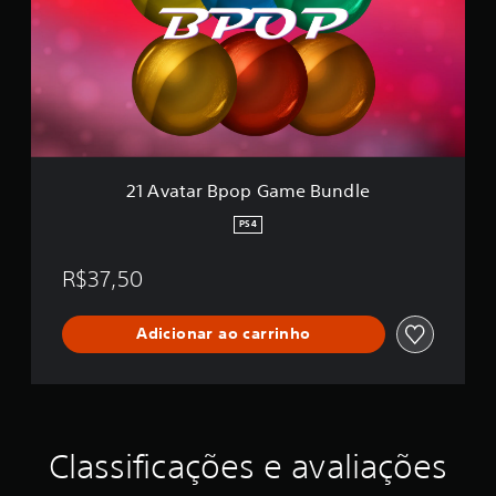
a
t
a
r
B
p
o
p
G
a
21 Avatar Bpop Game Bundle
m
e
PS4
B
u
R$37,50
n
d
l
Adicionar ao carrinho
e
Classificações e avaliações