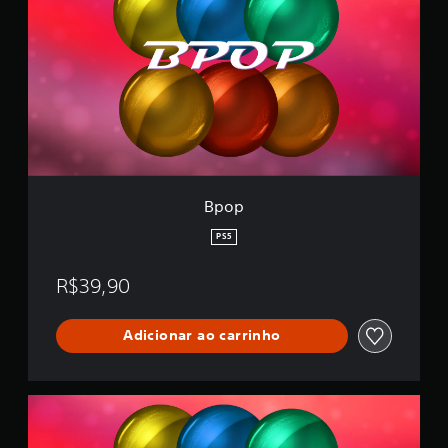
a
p
ç
õ
e
s
Bpop
PS5
R$39,90
Adicionar ao carrinho
2
1
A