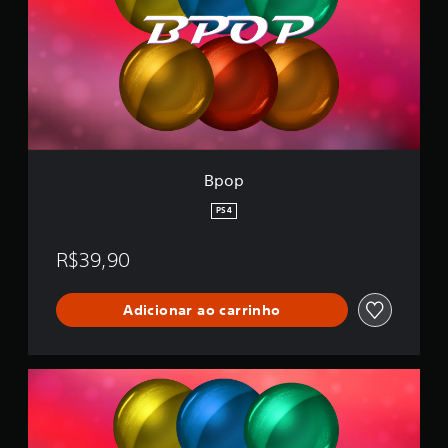
Bpop
PS4
R$39,90
Adicionar ao carrinho
2
1
A
v