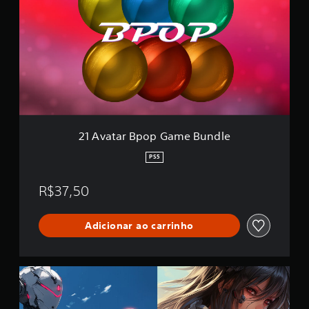
v
a
t
a
r
B
p
o
p
G
a
21 Avatar Bpop Game Bundle
m
e
PS5
B
u
R$37,50
n
d
l
Adicionar ao carrinho
e
B
p
o