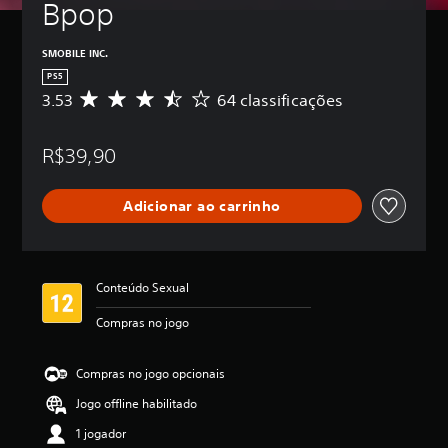
Bpop
SMOBILE INC.
PS5
3.53
64 classificações
D
e
5
R$39,90
e
s
t
Adicionar ao carrinho
r
e
l
a
s
Conteúdo Sexual
,
a
Compras no jogo
c
l
a
Compras no jogo opcionais
s
Jogo offline habilitado
s
i
1 jogador
f