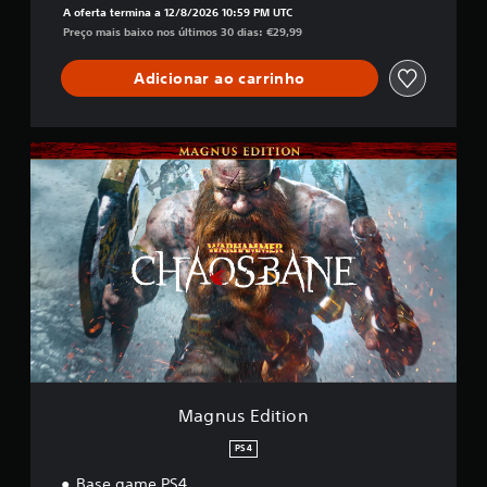
A oferta termina a 12/8/2026 10:59 PM UTC
Preço mais baixo nos últimos 30 dias: €29,99
Adicionar ao carrinho
M
a
g
n
u
s
E
d
i
t
i
o
n
Magnus Edition
PS4
Base game PS4