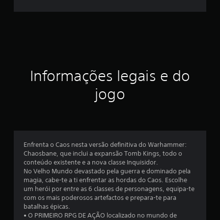
i
c
a
ç
Informações legais e do
ã
jogo
o
m
é
Enfrenta o Caos nesta versão definitiva do Warhammer:
Chaosbane, que inclui a expansão Tomb Kings, todo o
d
conteúdo existente e a nova classe Inquisidor.
No Velho Mundo devastado pela guerra e dominado pela
i
magia, cabe-te a ti enfrentar as hordas do Caos. Escolhe
um herói por entre as 6 classes de personagens, equipa-te
a
com os mais poderosos artefactos e prepara-te para
batalhas épicas.
d
• O PRIMEIRO RPG DE AÇÃO localizado no mundo de