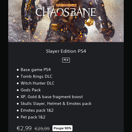
e
r
E
d
i
t
i
o
n
P
Slayer Edition PS4
S
4
PS4
Base game PS4
Tomb Kings DLC
Witch Hunter DLC
Gods Pack
XP, Gold & base fragment boost
Skulls Slayer, Helmet & Emotes pack
Emotes pack 1&2
Pet pack 1&2
€2,99
€29,99
Poupe 90%
Com desconto em relação ao preço original de €2