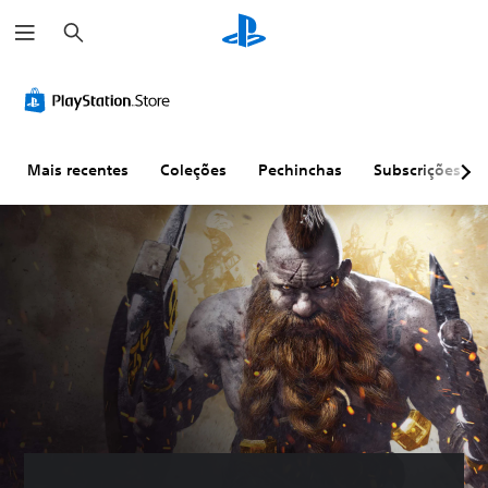
P
e
s
q
u
i
s
a
r
Mais recentes
Coleções
Pechinchas
Subscrições