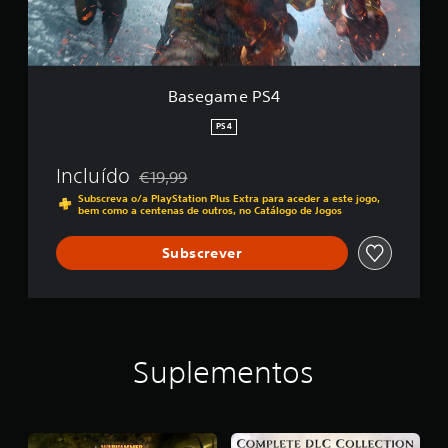
S
4
Basegame PS4
PS4
Incluído
€19,99
Com desconto em relação ao preço original de
Subscreva o/a PlayStation Plus Extra para aceder a este jogo,
bem como a centenas de outros, no Catálogo de Jogos
Subscrever
Suplementos