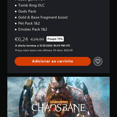
Tomb King DLC
Gods Pack
Gold & Base Fragment boost
Pet Pack 1&2
Emotes Pack 1&2
€6,24
€24,99
Poupe 75%
Com desconto em relação ao preço original de €2
A oferta termina a 12/8/2026 10:59 PM UTC
Preço mais baixo nos últimos 30 dias: €24,99
Adicionar ao carrinho
B
a
s
e
g
a
m
e
P