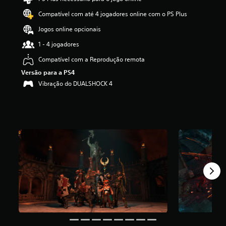
d
Compatível com até 4 jogadores online com o PS Plus
e
3
Jogos online opcionais
.
8
1 - 4 jogadores
7
Compatível com a Reprodução remota
e
s
Versão para a PS4
t
Vibração do DUALSHOCK 4
r
e
l
a
s
(
d
e
u
m
m
á
x
i
m
o