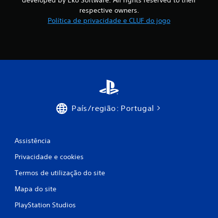
developed by Eko Software. All rights reserved to their
a
respective owners.
Política de privacidade e CLUF do jogo
s
e
e
m
4
País/região: Portugal
1
2
Assistência
0
Privacidade e cookies
c
Termos de utilização do site
l
Mapa do site
a
PlayStation Studios