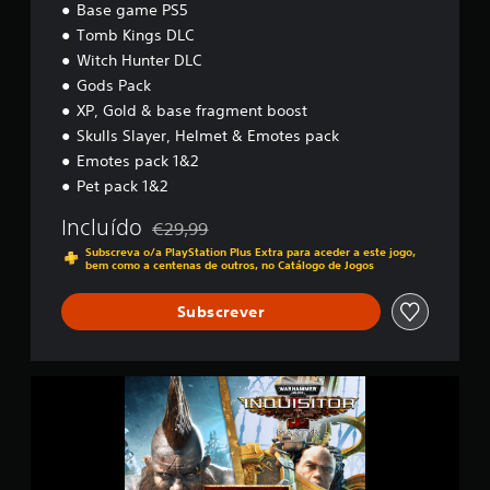
Base game PS5
a
Tomb Kings DLC
s
s
Witch Hunter DLC
i
Gods Pack
f
XP, Gold & base fragment boost
i
Skulls Slayer, Helmet & Emotes pack
c
a
Emotes pack 1&2
ç
Pet pack 1&2
õ
e
Incluído
€29,99
s
Com desconto em relação ao preço original de
Subscreva o/a PlayStation Plus Extra para aceder a este jogo,
bem como a centenas de outros, no Catálogo de Jogos
Subscrever
W
a
r
h
a
m