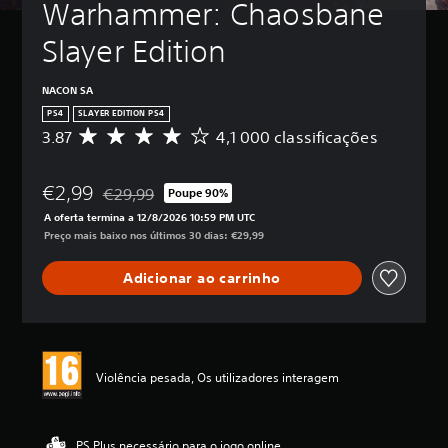
Warhammer: Chaosbane 
Slayer Edition
NACON SA
PS4
SLAYER EDITION PS4
3.87
4,1 000 classificações
C
l
a
€2,99
s
€29,99
Poupe 90%
Com desconto em relação ao preço original de €29,
s
A oferta termina a 12/8/2026 10:59 PM UTC
i
Preço mais baixo nos últimos 30 dias: €29,99
f
i
Adicionar ao carrinho
c
a
ç
ã
o
m
Violência pesada, Os utilizadores interagem
é
d
i
a
PS Plus necessário para o jogo online