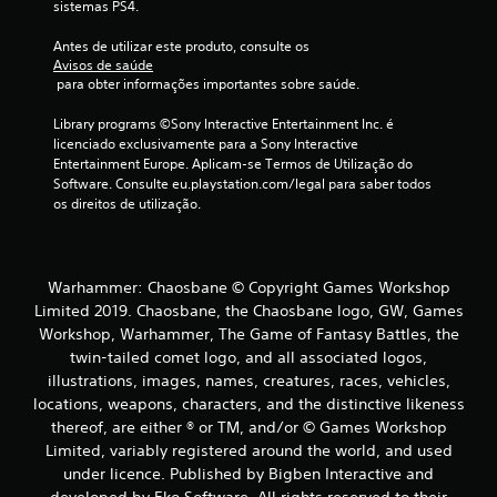
sistemas PS4.
d
Antes de utilizar este produto, consulte os 
e
Avisos de saúde
 para obter informações importantes sobre saúde.
c
Library programs ©Sony Interactive Entertainment Inc. é 
i
licenciado exclusivamente para a Sony Interactive 
Entertainment Europe. Aplicam-se Termos de Utilização do 
n
Software. Consulte eu.playstation.com/legal para saber todos 
os direitos de utilização.
c
o
Warhammer: Chaosbane © Copyright Games Workshop
)
Limited 2019. Chaosbane, the Chaosbane logo, GW, Games
Workshop, Warhammer, The Game of Fantasy Battles, the
c
twin-tailed comet logo, and all associated logos,
illustrations, images, names, creatures, races, vehicles,
o
locations, weapons, characters, and the distinctive likeness
m
thereof, are either ® or TM, and/or © Games Workshop
Limited, variably registered around the world, and used
b
under licence. Published by Bigben Interactive and