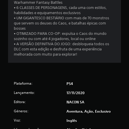
Warhammer Fantasy Battles
e
• 6 CLASSES DE PERSONAGENS, cada uma com estilos,
habilidades e equipamentos exclusivos
3
• UM GIGANTESCO BESTIÁRIO com mais de 70 monstros
que servem os deuses do Caos, e batalhas épicas com
.
bosses
• OTIMIZADO PARA CO-OP: expulsa o Caos do mundo
8
sozinho ou com até 4 jogadores, local ou online
• A VERSÃO DEFINITIVA DO JOGO: desbloqueia todos os
7
DLC com esta edição e desfruta de uma experiência
melhorada com muito para explorar!
e
s
t
Plataforma:
PS4
r
Lançamento:
17/11/2020
Editora:
NACON SA
e
Géneros:
Aventura, Ação, Exclusivo
l
Voz:
Inglês
a