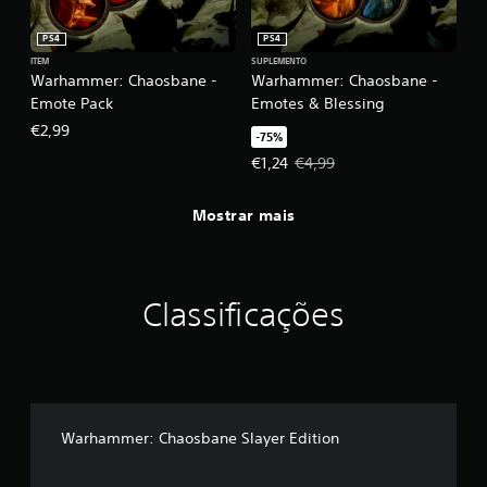
PS4
PS4
ITEM
SUPLEMENTO
Warhammer: Chaosbane -
Warhammer: Chaosbane -
Emote Pack
Emotes & Blessing
€2,99
-75%
Preço da oferta: €1,24. Preço orig
€1,24
€4,99
Mostrar mais
Classificações
Warhammer: Chaosbane Slayer Edition