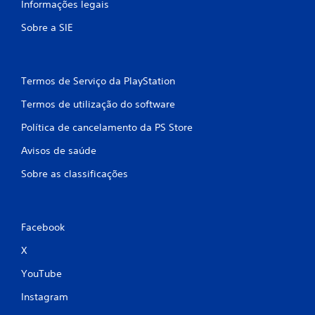
Informações legais
s
Sobre a SIE
s
i
Termos de Serviço da PlayStation
f
Termos de utilização do software
i
Política de cancelamento da PS Store
c
Avisos de saúde
a
Sobre as classificações
ç
õ
Facebook
e
X
s
YouTube
Instagram