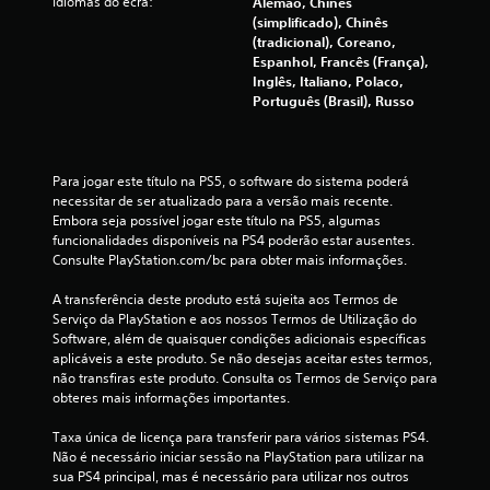
Idiomas do ecrã:
Alemão, Chinês
s
(simplificado), Chinês
(tradicional), Coreano,
(
Espanhol, Francês (França),
Inglês, Italiano, Polaco,
d
Português (Brasil), Russo
e
Para jogar este título na PS5, o software do sistema poderá 
u
necessitar de ser atualizado para a versão mais recente. 
Embora seja possível jogar este título na PS5, algumas 
m
funcionalidades disponíveis na PS4 poderão estar ausentes. 
Consulte PlayStation.com/bc para obter mais informações.
m
A transferência deste produto está sujeita aos Termos de 
á
Serviço da PlayStation e aos nossos Termos de Utilização do 
Software, além de quaisquer condições adicionais específicas 
x
aplicáveis a este produto. Se não desejas aceitar estes termos, 
não transfiras este produto. Consulta os Termos de Serviço para 
i
obteres mais informações importantes.
m
Taxa única de licença para transferir para vários sistemas PS4. 
Não é necessário iniciar sessão na PlayStation para utilizar na 
o
sua PS4 principal, mas é necessário para utilizar nos outros 