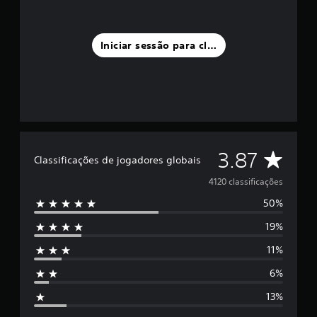
Iniciar sessão para classificar
C
3.87
Classificações de jogadores globais
l
4120 classificações
50%
a
19%
s
11%
s
6%
i
13%
f