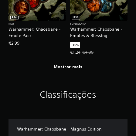
PS4
PS4
ITEM
SUPLEMENTO
Warhammer: Chaosbane -
Warhammer: Chaosbane -
Emote Pack
Emotes & Blessing
€2,99
-75%
Preço da oferta: €1,24. Preço orig
€1,24
€4,99
Mostrar mais
Classificações
Warhammer: Chaosbane - Magnus Edition