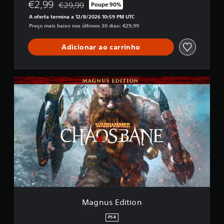
€2,99
€29,99
Poupe 90%
Com desconto em relação ao preço original de €2
A oferta termina a 12/8/2026 10:59 PM UTC
Preço mais baixo nos últimos 30 dias: €29,99
Adicionar ao carrinho
M
a
g
n
u
s
E
d
i
t
i
o
n
Magnus Edition
PS4