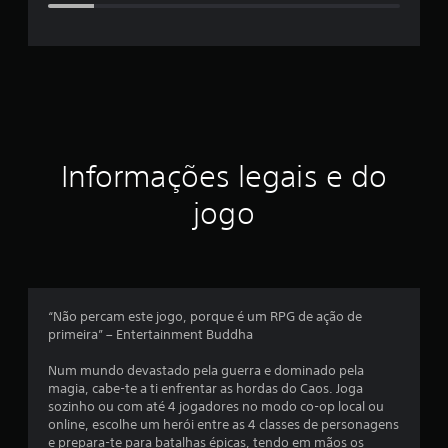
f
i
c
a
ç
Informações legais e do
ã
jogo
o
m
é
“Não percam este jogo, porque é um RPG de ação de
primeira” – Entertainment Buddha
d
Num mundo devastado pela guerra e dominado pela
i
magia, cabe-te a ti enfrentar as hordas do Caos. Joga
sozinho ou com até 4 jogadores no modo co-op local ou
a
online, escolhe um herói entre as 4 classes de personagens
e prepara-te para batalhas épicas, tendo em mãos os