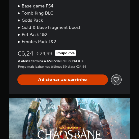
Base game PS4
Tomb King DLC
Gods Pack
Gold & Base Fragment boost
Pet Pack 1&2
Emotes Pack 1&2
€6,24
€24,99
Poupe 75%
Com desconto em relação ao preço original de €2
A oferta termina a 12/8/2026 10:59 PM UTC
Preço mais baixo nos últimos 30 dias: €24,99
Adicionar ao carrinho
B
a
s
e
g
a
m