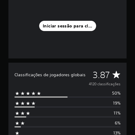
Iniciar sessão para classificar
C
3.87
Classificações de jogadores globais
l
4120 classificações
50%
a
19%
s
11%
s
6%
i
13%