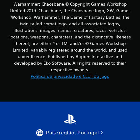
b
Warhammer: Chaosbane © Copyright Games Workshop
a
Limited 2019. Chaosbane, the Chaosbane logo, GW, Games
Workshop, Warhammer, The Game of Fantasy Battles, the
s
twin-tailed comet logo, and all associated logos,
illustrations, images, names, creatures, races, vehicles,
e
locations, weapons, characters, and the distinctive likeness
thereof, are either ® or TM, and/or © Games Workshop
e
Limited, variably registered around the world, and used
m
under licence. Published by Bigben Interactive and
developed by Eko Software. All rights reserved to their
4
respective owners.
Política de privacidade e CLUF do jogo
1
2
0
c
l
País/região: Portugal
a