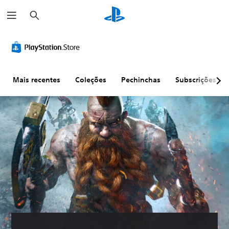
P
e
s
q
u
i
s
a
r
Mais recentes
Coleções
Pechinchas
Subscrições