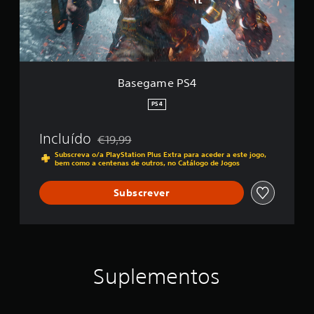
e
P
S
4
Basegame PS4
PS4
Incluído
€19,99
Com desconto em relação ao preço original de
Subscreva o/a PlayStation Plus Extra para aceder a este jogo,
bem como a centenas de outros, no Catálogo de Jogos
Subscrever
Suplementos