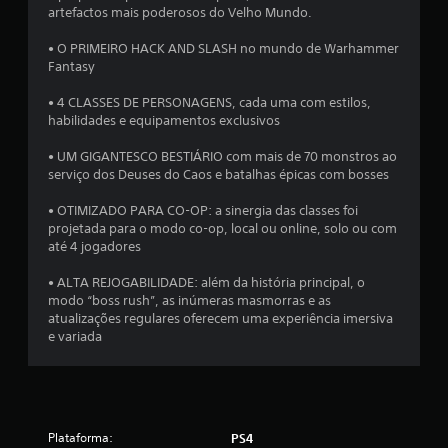
d
artefactos mais poderosos do Velho Mundo.
e
• O PRIMEIRO HACK AND SLASH no mundo de Warhammer
Fantasy
3
• 4 CLASSES DE PERSONAGENS, cada uma com estilos,
.
habilidades e equipamentos exclusivos
8
• UM GIGANTESCO BESTIÁRIO com mais de 70 monstros ao
serviço dos Deuses do Caos e batalhas épicas com bosses
7
• OTIMIZADO PARA CO-OP: a sinergia das classes foi
projetada para o modo co-op, local ou online, solo ou com
e
até 4 jogadores
s
• ALTA REJOGABILIDADE: além da história principal, o
modo “boss rush”, as inúmeras masmorras e as
t
atualizações regulares oferecem uma experiência imersiva
e variada
r
e
l
Plataforma:
PS4