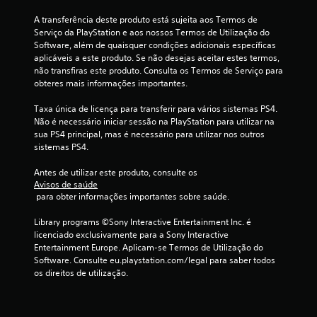
o
A transferência deste produto está sujeita aos Termos de 
d
Serviço da PlayStation e aos nossos Termos de Utilização do 
Software, além de quaisquer condições adicionais específicas 
e
aplicáveis a este produto. Se não desejas aceitar estes termos, 
não transfiras este produto. Consulta os Termos de Serviço para 
c
obteres mais informações importantes.
i
Taxa única de licença para transferir para vários sistemas PS4. 
Não é necessário iniciar sessão na PlayStation para utilizar na 
n
sua PS4 principal, mas é necessário para utilizar nos outros 
sistemas PS4.
c
Antes de utilizar este produto, consulte os 
o
Avisos de saúde
 para obter informações importantes sobre saúde.
)
Library programs ©Sony Interactive Entertainment Inc. é 
licenciado exclusivamente para a Sony Interactive 
c
Entertainment Europe. Aplicam-se Termos de Utilização do 
Software. Consulte eu.playstation.com/legal para saber todos 
o
os direitos de utilização.
m