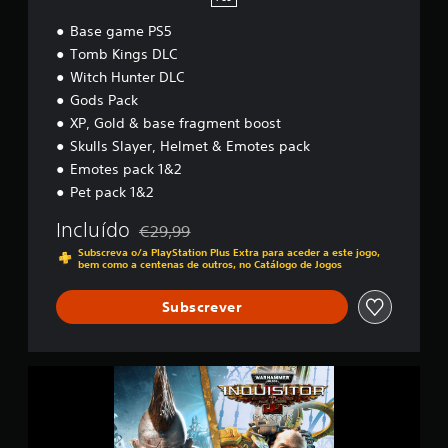
a
Base game PS5
s
s
Tomb Kings DLC
i
Witch Hunter DLC
f
Gods Pack
i
XP, Gold & base fragment boost
c
a
Skulls Slayer, Helmet & Emotes pack
ç
Emotes pack 1&2
õ
Pet pack 1&2
e
s
Incluído
€29,99
Com desconto em relação ao preço original de
Subscreva o/a PlayStation Plus Extra para aceder a este jogo,
bem como a centenas de outros, no Catálogo de Jogos
Subscrever
W
a
r
h
a