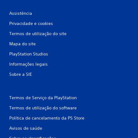
s
Assistência
s
Privacidade e cookies
i
Termos de utilização do site
f
Mapa do site
PlayStation Studios
i
Informações legais
c
Sobre a SIE
a
ç
Termos de Serviço da PlayStation
õ
Termos de utilização do software
e
Política de cancelamento da PS Store
s
Avisos de saúde