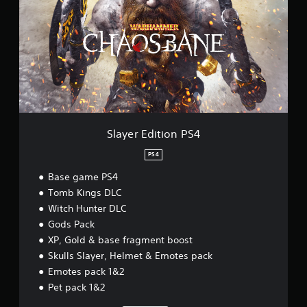
y
e
r
E
d
i
t
i
o
n
P
Slayer Edition PS4
S
4
PS4
Base game PS4
Tomb Kings DLC
Witch Hunter DLC
Gods Pack
XP, Gold & base fragment boost
Skulls Slayer, Helmet & Emotes pack
Emotes pack 1&2
Pet pack 1&2