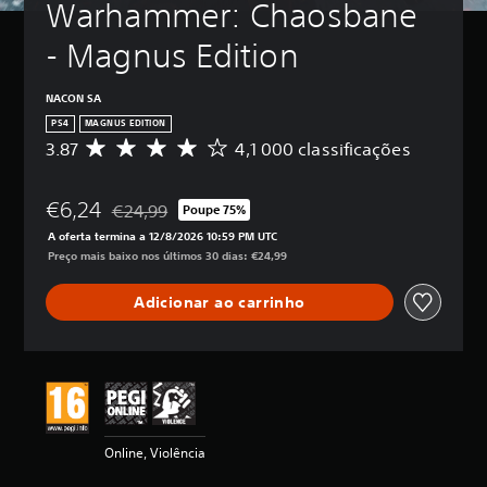
Warhammer: Chaosbane 
- Magnus Edition
NACON SA
PS4
MAGNUS EDITION
3.87
4,1 000 classificações
C
l
a
€6,24
s
€24,99
Poupe 75%
Com desconto em relação ao preço original de €24,
s
A oferta termina a 12/8/2026 10:59 PM UTC
i
Preço mais baixo nos últimos 30 dias: €24,99
f
i
Adicionar ao carrinho
c
a
ç
ã
o
m
é
d
Online, Violência
i
a