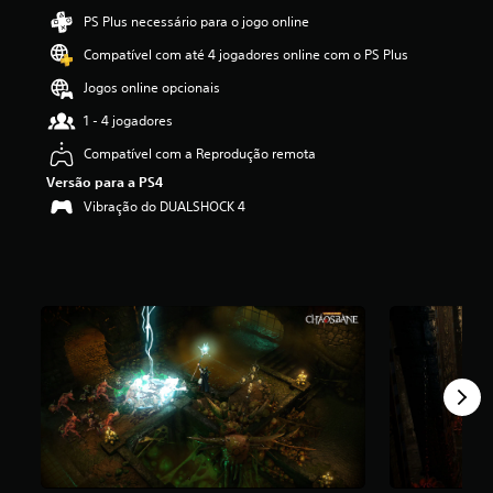
d
PS Plus necessário para o jogo online
e
Compatível com até 4 jogadores online com o PS Plus
3
.
Jogos online opcionais
8
7
1 - 4 jogadores
e
Compatível com a Reprodução remota
s
t
Versão para a PS4
r
Vibração do DUALSHOCK 4
e
l
a
s
(
d
e
u
m
m
á
x
i
m
o