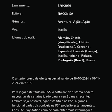
a
Lançamento:
3/6/2019
s
Editora:
NACON SA
(
Géneros:
Aventura, Ação, Ação
d
Voz:
Inglês
Idiomas do ecrã:
Alemão, Chinês
e
(simplificado), Chinês
(tradicional), Coreano,
u
Espanhol, Francês (França),
Inglês, Italiano, Polaco,
m
Português (Brasil), Russo
m
á
O anterior preço de oferta especial válido de 16-10-2024 a 01-11-
2024 era €2.99.
x
Para jogar este título na PS5, o software do sistema poderá 
i
necessitar de ser atualizado para a versão mais recente. 
Embora seja possível jogar este título na PS5, algumas 
m
funcionalidades disponíveis na PS4 poderão estar ausentes. 
Consulte PlayStation.com/bc para obter mais informações.