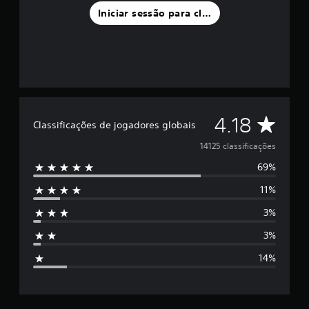
Iniciar sessão para classificar
C
4.18
Classificações de jogadores globais
l
14125 classificações
69%
a
11%
s
3%
s
3%
i
14%
f
i