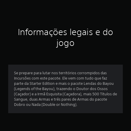
c
a
ç
Informações legais e do
ã
jogo
o
m
é
Se prepare para lutar nos territórios corrompidos das
Incursões com este pacote. Ele vem com tudo que faz
d
parte da Starter Edition e mais o pacote Lendas do Bayou
(Legends of the Bayou), trazendo o Doutor dos Ossos
i
(Caçador) e a Irmã Esquisita (Caçadora), mais 500 Títulos de
Sangue, duas Armas e três pares de Armas do pacote
a
Dobro ou Nada (Double or Nothing).
d
e