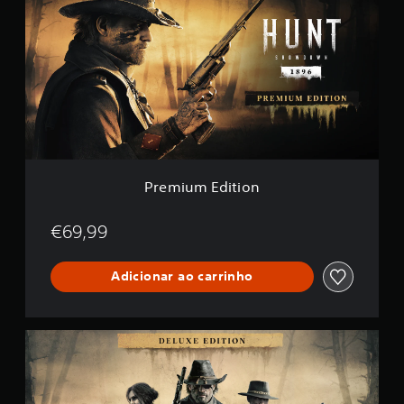
e
m
i
u
m
E
d
i
t
i
o
n
Premium Edition
€69,99
Adicionar ao carrinho
D
e
l
u
x