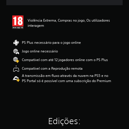
c
a
ç
ã
Violência Extrema, Compras no jogo, Os utilizadores
o
interagem
m
é
d
PS Plus necessário para o jogo online
i
a
Jogo online necessário
d
Compatível com até 12 jogadores online com o PS Plus
e
4
Compatível com a Reprodução remota
.
A transmissão em fluxo através da nuvem na PS5 e no
1
PS Portal só é possível com uma subscrição do Premium
8
e
s
t
r
e
l
a
Edições:
s
(