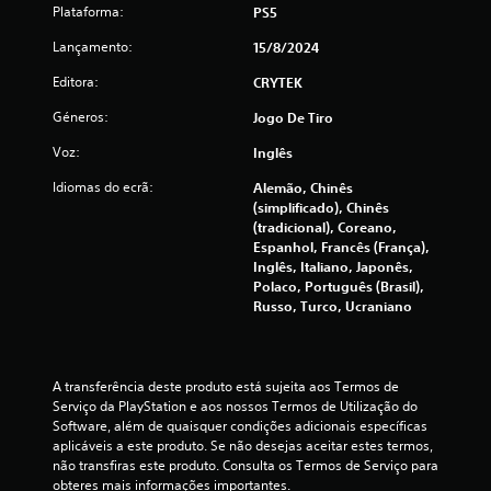
Plataforma:
PS5
4
Lançamento:
15/8/2024
.
Editora:
CRYTEK
1
Géneros:
Jogo De Tiro
8
Voz:
Inglês
e
Idiomas do ecrã:
Alemão, Chinês
(simplificado), Chinês
s
(tradicional), Coreano,
Espanhol, Francês (França),
t
Inglês, Italiano, Japonês,
Polaco, Português (Brasil),
r
Russo, Turco, Ucraniano
e
l
A transferência deste produto está sujeita aos Termos de 
Serviço da PlayStation e aos nossos Termos de Utilização do 
a
Software, além de quaisquer condições adicionais específicas 
aplicáveis a este produto. Se não desejas aceitar estes termos, 
s
não transfiras este produto. Consulta os Termos de Serviço para 
obteres mais informações importantes.