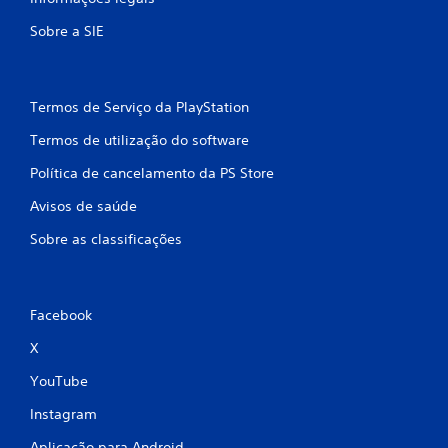
s
Sobre a SIE
e
e
Termos de Serviço da PlayStation
m
Termos de utilização do software
1
Política de cancelamento da PS Store
4
Avisos de saúde
1
Sobre as classificações
2
5
Facebook
c
X
l
YouTube
a
Instagram
Aplicação para Android