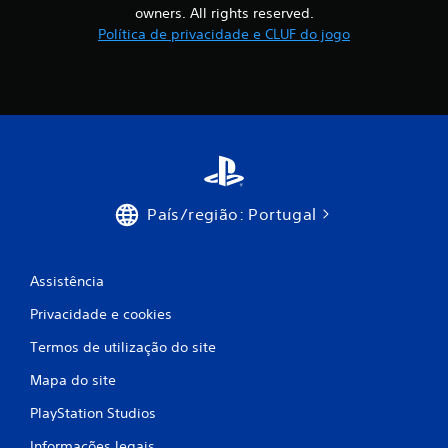
e
owners. All rights reserved.
Política de privacidade e CLUF do jogo
c
i
n
c
o
País/região: Portugal
)
c
Assistência
o
Privacidade e cookies
m
Termos de utilização do site
b
Mapa do site
PlayStation Studios
a
Informações legais