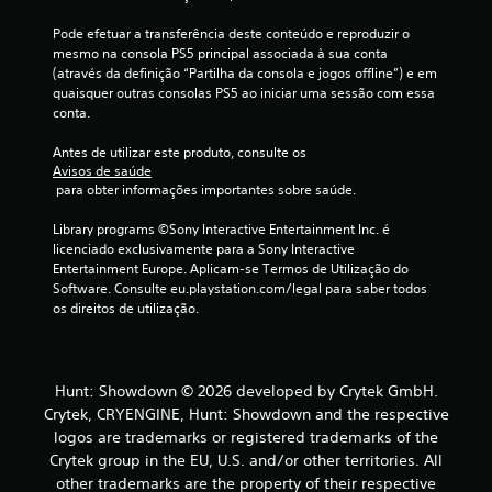
(
Pode efetuar a transferência deste conteúdo e reproduzir o 
d
mesmo na consola PS5 principal associada à sua conta 
(através da definição “Partilha da consola e jogos offline”) e em 
e
quaisquer outras consolas PS5 ao iniciar uma sessão com essa 
conta.
u
Antes de utilizar este produto, consulte os 
Avisos de saúde
m
 para obter informações importantes sobre saúde.
m
Library programs ©Sony Interactive Entertainment Inc. é 
licenciado exclusivamente para a Sony Interactive 
á
Entertainment Europe. Aplicam-se Termos de Utilização do 
Software. Consulte eu.playstation.com/legal para saber todos 
x
os direitos de utilização.
i
m
Hunt: Showdown © 2026 developed by Crytek GmbH.
Crytek, CRYENGINE, Hunt: Showdown and the respective
o
logos are trademarks or registered trademarks of the
d
Crytek group in the EU, U.S. and/or other territories. All
other trademarks are the property of their respective