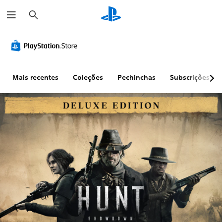
P
e
s
q
u
i
s
a
r
Mais recentes
Coleções
Pechinchas
Subscrições