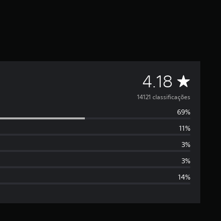
C
4.18
l
14121 classificações
69%
a
11%
s
3%
s
3%
14%
i
f