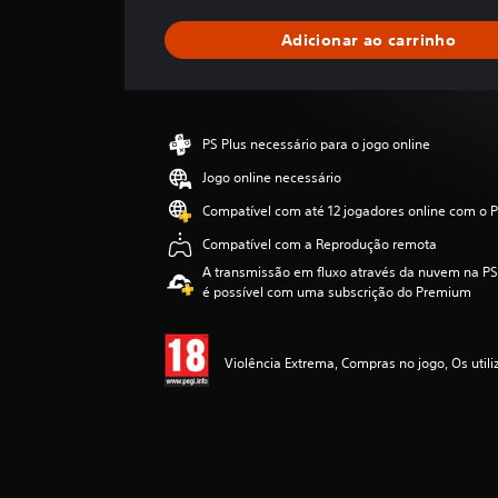
s
i
Adicionar ao carrinho
f
i
c
a
ç
PS Plus necessário para o jogo online
ã
o
Jogo online necessário
m
Compatível com até 12 jogadores online com o P
é
d
Compatível com a Reprodução remota
i
A transmissão em fluxo através da nuvem na PS5
a
é possível com uma subscrição do Premium
d
e
4
Violência Extrema, Compras no jogo, Os util
.
1
8
e
s
t
r