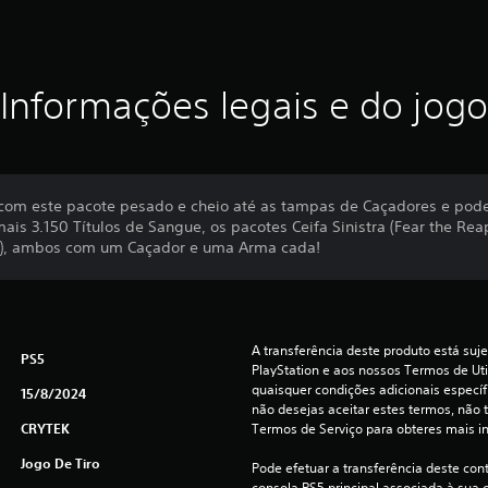
Informações legais e do jogo
om este pacote pesado e cheio até as tampas de Caçadores e pode
is 3.150 Títulos de Sangue, os pacotes Ceifa Sinistra (Fear the Rea
at), ambos com um Caçador e uma Arma cada!
A transferência deste produto está suje
PS5
PlayStation e aos nossos Termos de Uti
quaisquer condições adicionais específi
15/8/2024
não desejas aceitar estes termos, não t
CRYTEK
Termos de Serviço para obteres mais i
Jogo De Tiro
Pode efetuar a transferência deste con
consola PS5 principal associada à sua c