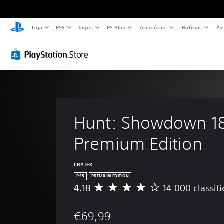
Loja
PS5
Jogos
PS Plus
Acessórios
Notícias
As
Hunt: Showdown 18
Premium Edition
CRYTEK
PS5
PREMIUM EDITION
4.18
14 000 classif
C
l
a
€69,99
s