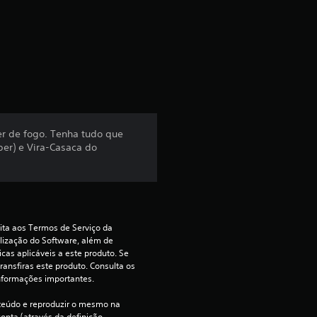
i
c
a
ç
ã
r de fogo. Tenha tudo que
per) e Vira-Casaca do
o
m
é
ita aos Termos de Serviço da 
d
lização do Software, além de 
cas aplicáveis a este produto. Se 
ransfiras este produto. Consulta os 
i
nformações importantes.
a
teúdo e reproduzir o mesmo na 
onta (através da definição 