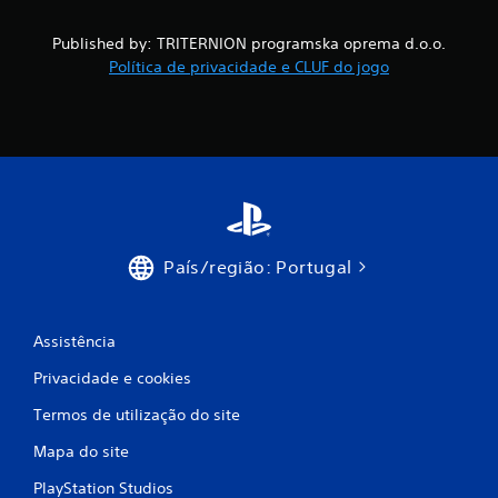
e
e
Published by: TRITERNION programska oprema d.o.o.
Política de privacidade e CLUF do jogo
m
2
0
8
7
País/região: Portugal
c
l
Assistência
a
Privacidade e cookies
s
Termos de utilização do site
Mapa do site
s
PlayStation Studios