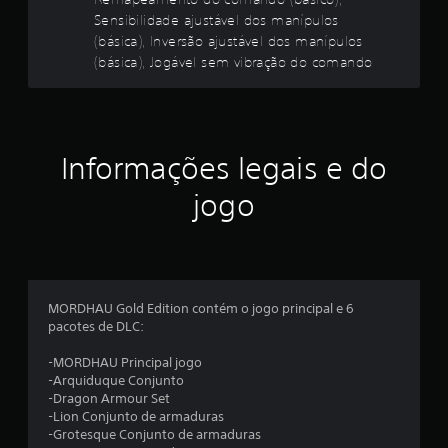
.
a
Sensibilidade ajustável dos manípulos
ç
(básica), Inversão ajustável dos manípulos
0
ã
(básica), Jogável sem vibração do comando
o
5
/
r
e
e
s
p
Informações legais e do
s
o
s
jogo
t
t
a
r
h
á
e
p
t
MORDHAU Gold Edition contém o jogo principal e 6
l
i
pacotes de DLC:
c
a
a
-MORDHAU Principal jogo
d
-Arquiduque Conjunto
s
o
-Dragon Armour Set
c
-Lion Conjunto de armaduras
(
o
-Grotesque Conjunto de armaduras
m