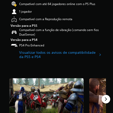
s
3
n
n
Compatível com até 64 jogadores online com o PS Plus
d
.
d
t
e
1 jogador
0
a
r
á
5
s
o
Compatível com a Reprodução remota
u
e
d
l
d
Versão para a PS5
s
e
o
i
Compatível com a função de vibração (comando sem fios
t
t
s
o
DualSense)
r
r
p
i
e
a
Versão para a PS4
a
n
l
d
r
PS4 Pro Enhanced
d
a
u
a
i
Visualizar todos os avisos de compatibilidade
s
ç
u
da PS5 e PS4
v
(
ã
m
i
d
o
e
d
e
p
s
u
u
o
q
a
m
r
u
i
m
q
e
s
á
u
m
.
x
e
a
i
o
a
m
t
l
o
í
t
d
t
e
e
u
r