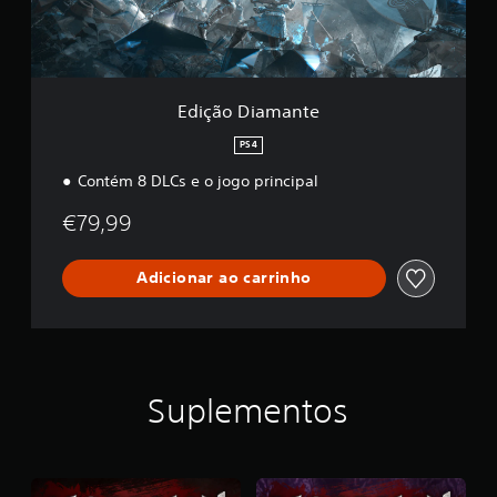
a
l
m
o
a
s
n
t
(
e
b
Edição Diamante
á
PS4
s
i
Contém 8 DLCs e o jogo principal
c
a
€79,99
)
S
Adicionar ao carrinho
ã
o
f
o
r
n
Suplementos
e
c
i
d
a