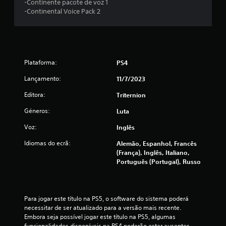
-Continente pacote de voz 1
d
a
-Continental Voice Pack 2
n
e
d
o
u
.
m
Plataforma:
PS4
Lançamento:
11/7/2023
m
Editora:
Triternion
á
Géneros:
Luta
x
Voz:
Inglês
i
Idiomas do ecrã:
Alemão, Espanhol, Francês
(França), Inglês, Italiano,
m
Português (Portugal), Russo
o
d
Para jogar este título na PS5, o software do sistema poderá 
necessitar de ser atualizado para a versão mais recente. 
e
Embora seja possível jogar este título na PS5, algumas 
funcionalidades disponíveis na PS4 poderão estar ausentes. 