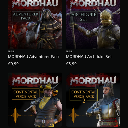
s
a
l
g
u
m
a
s
o
p
TRAJE
TRAJE
ç
MORDHAU Adventurer Pack
MORDHAU Archduke Set
õ
€9,99
€5,99
e
s
p
a
r
a
i
n
v
e
r
t
e