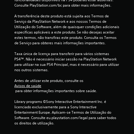
c
Consulte PlayStation.com/bc para obter mais informações.
i
A transferência deste produto está sujeita aos Termos de 
Serviço da PlayStation Network e aos nossos Termos de 
n
Utilização do Software, além de quaisquer condições adicionais 
específicas aplicáveis a este produto. Se não desejas aceitar 
c
estes termos, não transfiras este produto. Consulta os Termos 
de Serviço para obteres mais informações importantes.
o
Taxa única de licença para transferir para vários sistemas 
)
PS4™. Não é necessário iniciar sessão na PlayStation Network 
para utilizar na sua PS4 Principal, mas é necessário para utilizar 
c
nos outros sistemas.
o
Antes de utilizar este produto, consulte os 
Avisos de saúde
m
 para obter informações importantes sobre saúde.
b
Library programs ©Sony Interactive Entertainment Inc. é 
licenciado exclusivamente para a Sony Interactive 
a
Entertainment Europe. Aplicam-se Termos de Utilização do 
Software. Consulte eu.playstation.com/legal para saber todos 
os direitos de utilização.
s