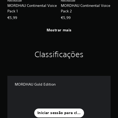
PERSONAGEM
PERSONAGEM
r
MORDHAU Continental Voice
MORDHAU Continental Voice
o
Pack 1
Pack 2
s
m
€5,99
€5,99
a
n
Mostrar mais
í
p
u
l
o
Classificações
s
.
J
o
g
MORDHAU Gold Edition
á
v
e
l
s
Iniciar sessão para classificar
e