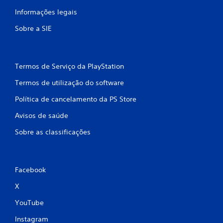
i
Informações legais
f
Sobre a SIE
i
c
Termos de Serviço da PlayStation
a
Termos de utilização do software
ç
Política de cancelamento da PS Store
õ
Avisos de saúde
e
Sobre as classificações
s
Facebook
X
YouTube
Instagram