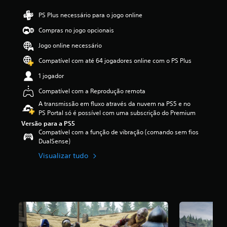
s
3
n
n
d
PS Plus necessário para o jogo online
.
d
t
e
0
a
r
Compras no jogo opcionais
á
5
s
o
u
e
d
l
Jogo online necessário
d
s
e
o
i
Compatível com até 64 jogadores online com o PS Plus
t
t
s
o
r
r
p
1 jogador
i
e
a
a
n
l
d
r
Compatível com a Reprodução remota
d
a
u
a
A transmissão em fluxo através da nuvem na PS5 e no
i
s
ç
u
PS Portal só é possível com uma subscrição do Premium
v
(
ã
m
i
Versão para a PS5
d
o
e
Compatível com a função de vibração (comando sem fios
d
e
p
s
DualSense)
u
u
o
q
a
m
r
u
Visualizar tudo
i
m
q
e
s
á
u
m
.
x
e
a
i
o
a
m
t
l
o
í
t
d
t
e
e
u
r