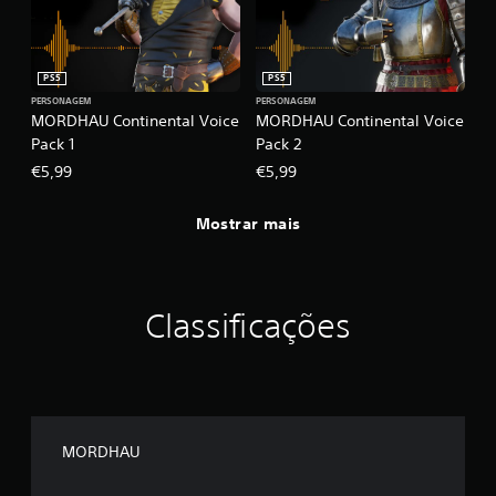
r
o
s
m
PS5
PS5
a
PERSONAGEM
PERSONAGEM
n
MORDHAU Continental Voice
MORDHAU Continental Voice
í
Pack 1
Pack 2
p
€5,99
€5,99
u
l
o
Mostrar mais
s
.
J
Classificações
o
g
á
v
e
l
MORDHAU
s
e