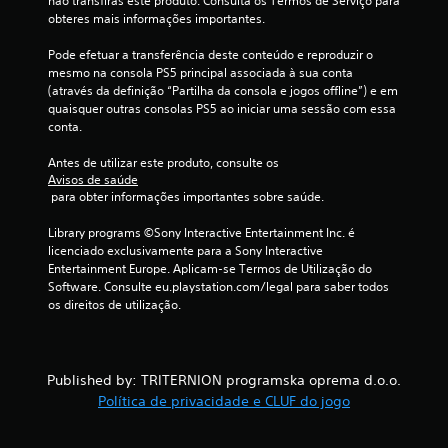
não transfiras este produto. Consulta os Termos de Serviço para 
obteres mais informações importantes.
d
Pode efetuar a transferência deste conteúdo e reproduzir o 
e
mesmo na consola PS5 principal associada à sua conta 
(através da definição “Partilha da consola e jogos offline”) e em 
c
quaisquer outras consolas PS5 ao iniciar uma sessão com essa 
conta.
i
Antes de utilizar este produto, consulte os 
n
Avisos de saúde
 para obter informações importantes sobre saúde.
c
Library programs ©Sony Interactive Entertainment Inc. é 
o
licenciado exclusivamente para a Sony Interactive 
Entertainment Europe. Aplicam-se Termos de Utilização do 
)
Software. Consulte eu.playstation.com/legal para saber todos 
os direitos de utilização.
c
o
Published by: TRITERNION programska oprema d.o.o.
m
Política de privacidade e CLUF do jogo
b