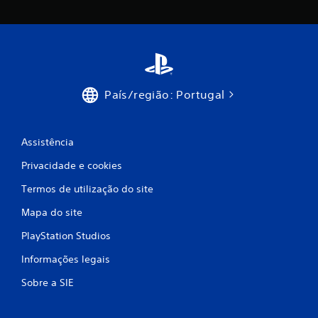
a
s
e
e
País/região: Portugal
m
Assistência
2
Privacidade e cookies
0
Termos de utilização do site
8
Mapa do site
1
PlayStation Studios
c
Informações legais
l
Sobre a SIE
a