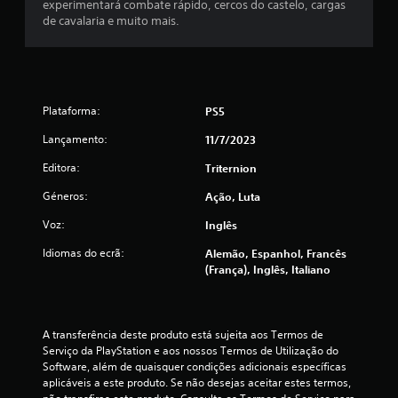
experimentará combate rápido, cercos do castelo, cargas
a
s
de cavalaria e muito mais.
n
d
(
o
.
d
Plataforma:
PS5
e
Lançamento:
11/7/2023
u
Editora:
Triternion
m
Géneros:
Ação, Luta
m
Voz:
Inglês
á
Idiomas do ecrã:
Alemão, Espanhol, Francês
(França), Inglês, Italiano
x
i
A transferência deste produto está sujeita aos Termos de 
m
Serviço da PlayStation e aos nossos Termos de Utilização do 
Software, além de quaisquer condições adicionais específicas 
o
aplicáveis a este produto. Se não desejas aceitar estes termos, 