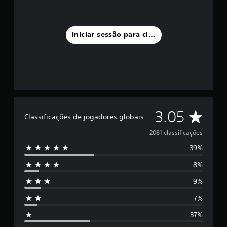
m
v
i
b
Iniciar sessão para classificar
r
a
ç
ã
o
d
o
C
3.05
c
Classificações de jogadores globais
o
l
2081 classificações
m
a
39%
a
n
8%
d
s
o
9%
s
P
o
7%
i
d
37%
e
j