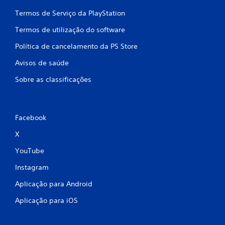
s
Termos de Serviço da PlayStation
s
Termos de utilização do software
i
Política de cancelamento da PS Store
f
Avisos de saúde
Sobre as classificações
i
c
a
Facebook
X
ç
YouTube
õ
Instagram
e
Aplicação para Android
s
Aplicação para iOS