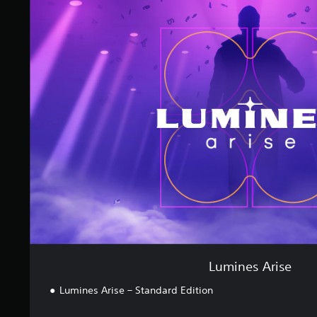
L
u
m
i
n
e
s
A
r
i
s
e
Lumines Arise
Lumines Arise – Standard Edition