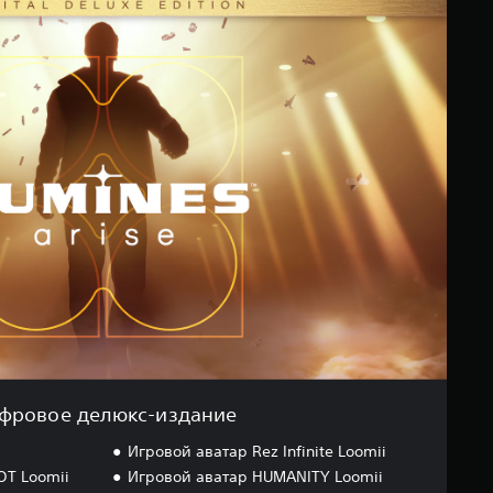
фровое делюкс-издание
Игровой аватар Rez Infinite Loomii
OT Loomii
Игровой аватар HUMANITY Loomii