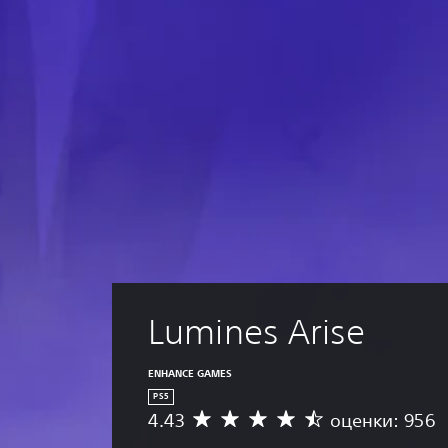
Lumines Arise
ENHANCE GAMES
PS5
4.43
оценки: 956
С
р