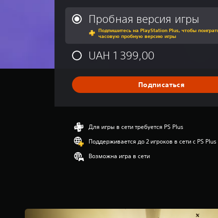
е
д
Пробная версия игры
н
Подпишитесь на PlayStation Plus, чтобы поиграт
я
часовую пробную версию игры
я
о
UAH 1 399,00
ц
е
н
Подписаться
к
а
:
4
.
Для игры в сети требуется PS Plus
4
Поддерживается до 2 игроков в сети с PS Plus
3
и
Возможна игра в сети
з
п
я
т
и
з