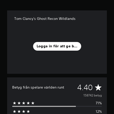
Tom Clancy's Ghost Recon Wildlands
Logga in för att ge betyg
G
4.40
Betyg från spelare världen runt
e
158742 betyg
71%
n
12%