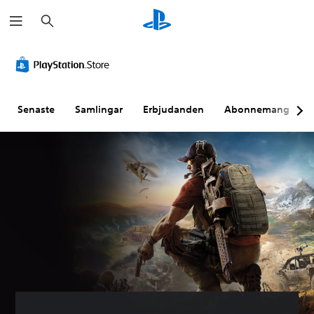
S
ö
k
Senaste
Samlingar
Erbjudanden
Abonnemang