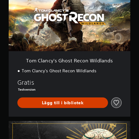
C
l
a
n
c
y
'
s
G
h
o
Tom Clancy's Ghost Recon Wildlands
s
t
Tom Clancy's Ghost Recon Wildlands
R
e
Gratis
c
Testversion
o
n
Lägg till i bibliotek
W
i
l
d
D
l
e
a
f
n