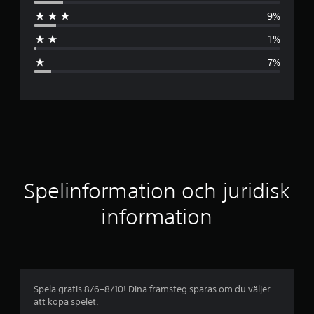
o
9%
m
1%
s
7%
n
i
t
t
l
Spelinformation och juridisk
i
information
g
t
b
Spela gratis 8/6–8/10! Dina framsteg sparas om du väljer
att köpa spelet.