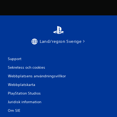
b
e
t
y
Land/region Sverige
g
Support
Sekretess och cookies
Webbplatsens användningsvillkor
Webbplatskarta
PlayStation Studios
Juridisk information
Om SIE