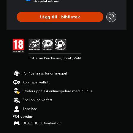
här spelet och mer
g
p
å
Lägg till i bibliotek
4
.
4
s
t
j
ä
r
In-Game Purchases, Språk, Våld
n
o
PS Plus krävs för onlinespel
r
a
Köp i spel valfritt
v
f
Stöder upp till 4 onlinespelare med PS Plus
e
Spel online valfritt
m
b
1 spelare
a
s
PS4-version
e
DUALSHOCK 4-vibration
r
a