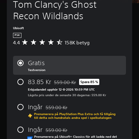
Tom Clancy's Ghost 
Recon Wildlands
Ubisoft
PS4
4.4
158K betyg
G
e
n
o
Gratis
m
Testversion
s
n
83.85 Kr
559.00 Kr
i
Spara 85 %
Nedsatt från ursprungspriset på 559.00 K
t
Erbjudandet upphör 12-8-2026 10:59 PM UTC
t
Lägsta pris under de senaste 30 dagarna: 559.00 Kr
l
i
Ingår
559.00 Kr
Nedsatt från ursprungspriset på 559.00 Kr
g
Prenumerera på PlayStation Plus Extra och få tillgång
t
till detta och hundratals andra spel i spelkatalogen
b
e
Ingår
559.00 Kr
t
Nedsatt från ursprungspriset på 559.00 Kr
Prenumerera på Ubisoft+ Classics för att ladda ned det
y