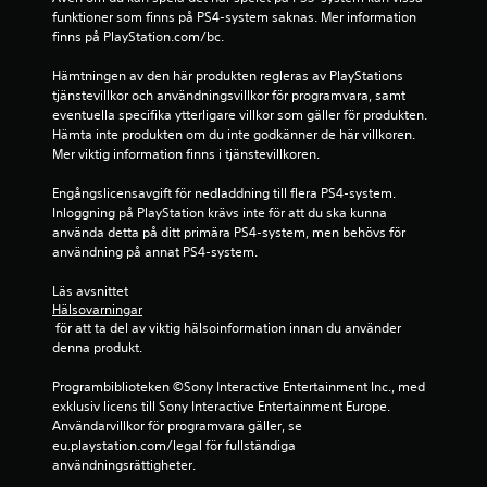
funktioner som finns på PS4-system saknas. Mer information 
e
finns på PlayStation.com/bc.
r
Hämtningen av den här produkten regleras av PlayStations 
tjänstevillkor och användningsvillkor för programvara, samt 
a
eventuella specifika ytterligare villkor som gäller för produkten. 
Hämta inte produkten om du inte godkänner de här villkoren. 
t
Mer viktig information finns i tjänstevillkoren.
p
Engångslicensavgift för nedladdning till flera PS4-system. 
Inloggning på PlayStation krävs inte för att du ska kunna 
å
använda detta på ditt primära PS4-system, men behövs för 
användning på annat PS4-system.
1
Läs avsnittet 
5
Hälsovarningar
 för att ta del av viktig hälsoinformation innan du använder 
8
denna produkt.
7
Programbiblioteken ©Sony Interactive Entertainment Inc., med 
exklusiv licens till Sony Interactive Entertainment Europe. 
4
Användarvillkor för programvara gäller, se 
eu.playstation.com/legal för fullständiga 
användningsrättigheter.
2