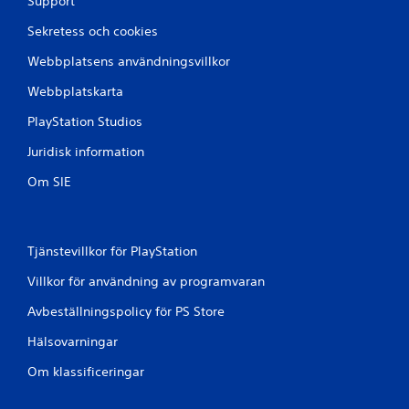
Support
k
a
a
n
Sekretess och cookies
n
g
s
r
Webbplatsens användningsvillkor
p
a
e
Webbplatskarta
n
l
s
PlayStation Studios
a
k
s
a
Juridisk information
p
s
e
p
Om SIE
l
e
e
l
t
k
u
o
Tjänstevillkor för PlayStation
t
n
a
t
Villkor för användning av programvaran
n
r
a
o
Avbeställningspolicy för PS Store
t
l
t
l
Hälsovarningar
a
e
n
Om klassificeringar
r
v
n
ä
a