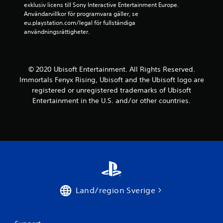
n
exklusiv licens till Sony Interactive Entertainment Europe. 
n
n
Användarvillkor för programvara gäller, se 
b
e
eu.playstation.com/legal för fullständiga 
e
l
användningsrättigheter.
r
s
ö
e
r
r
i
© 2020 Ubisoft Entertainment. All Rights Reserved.
f
n
Immortals Fenyx Rising, Ubisoft and the Ubisoft logo are
ö
g
registered or unregistered trademarks of Ubisoft
r
s
k
Entertainment in the U.S. and/or other countries.
k
o
o
n
n
t
t
r
r
o
o
l
l
l
l
e
e
Land/region Sverige
r
r
D
D
u
u
k