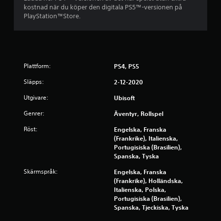
l
g
kostnad när du köper den digitala PS5™-versionen på
8
e
r
PlayStation™Store.
t
ä
7
u
n
t
s
6
a
a
n
d
b
Plattform:
PS4, PS5
a
t
t
i
e
Släpps:
2-12-2020
t
d
a
e
Utgivare:
Ubisoft
t
n
l
v
Genrer:
l
Äventyr, Rollspel
y
ä
e
Röst:
Engelska, Franska
n
r
g
(Frankrike), Italienska,
d
b
Portugisiska (Brasilien),
a
a
Spanska, Tyska
r
r
ö
a
Skärmspråk:
Engelska, Franska
r
n
(Frankrike), Holländska,
e
ä
Italienska, Polska,
l
r
Portugisiska (Brasilien),
s
d
Spanska, Tjeckiska, Tyska
e
u
k
u