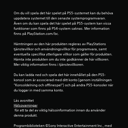
o
t
n
f
Om du vill spela det här spelet på PS5-systemet kan du behöva 
t
ö
uppdatera systemet till den senaste systemprogramvaran. 
r
r
Även om du kan spela det här spelet på PS5-system kan vissa 
o
v
funktioner som finns på PS4-system saknas. Mer information 
l
i
finns på PlayStation.com/bc.
l
s
e
s
Hämtningen av den här produkten regleras av PlayStations 
r
a
tjänstevillkor och användningsvillkor för programvara, samt 
.
å
eventuella specifika ytterligare villkor som gäller för produkten. 
t
Hämta inte produkten om du inte godkänner de här villkoren. 
g
K
Mer viktig information finns i tjänstevillkoren.
ä
a
r
Du kan ladda ned och spela det här innehållet på den PS5-
n
d
konsol som är associerad med ditt konto (genom inställningen 
s
e
”Konsoldelning och offlinespel”) och på andra PS5-konsoler när 
p
r
du loggar in med samma konto.
.
e
l
Läs avsnittet 
a
Hälsovarningar
P
s
 för att ta del av viktig hälsoinformation innan du använder 
å
u
denna produkt.
m
t
i
Programbiblioteken ©Sony Interactive Entertainment Inc., med 
a