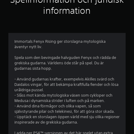
e
s
m
k
information
p
o
e
b
n
l
t
e
a
r
t
s
o
s
h
Immortals Fenyx Rising ger storslagna mytologiska
l
a
äventyr nytt liv.
l
e
s
e
t
Spela som den bevingade halvguden Fenyx och rädda de
r
r
i
grekiska gudarna. Världens öde står på spel. Du är
D
g
gudarnas sista hopp.
a
u
h
k
e
- Använd gudarnas krafter, exempelvis Akilles svärd och
t
a
t
Daidalos vingar, för att bekämpa kraftfulla fiender och lösa
n
u
uråldriga pussel.
p
s
n
- Slåss mot kända mytologiska väsen som cykloper och
p
d
Medusa i dynamiska strider i luften och på marken.
å
e
e
- Använd dina förmågor och olika vapen, så som
l
r
självstyrande pilar och telekinesi, för att göra stor skada.
a
1
e
- Upptäck en storslagen öppen värld med sju olika regioner
s
n
inspirerade av de grekiska gudarna.
p
1
b
e
e
Ladda ner PS4™-versionen av det här spelet utan extra