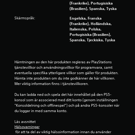
n
f
s
(Frankrike), Portugisiska
e
1
v
ö
s
(Brasilien), Spanska, Tyska
l
i
r
t
e
8
s
a
Skärmspråk:
Engelska, Franska
i
t
a
t
(Frankrike), Holländska,
d
k
8
r
t
Italienska, Polska,
)
a
v
v
Portugisiska (Brasilien),
.
n
a
ä
5
Spanska, Tjeckiska, Tyska
s
r
n
k
S
l
d
b
e
j
a
p
i
u
p
e
e
Hämtningen av den här produkten regleras av PlayStations 
n
d
å
tjänstevillkor och användningsvillkor för programvara, samt 
l
t
k
s
t
eventuella specifika ytterligare villkor som gäller för produkten. 
h
e
o
p
Hämta inte produkten om du inte godkänner de här villkoren. 
a
f
m
a
Mer viktig information finns i tjänstevillkoren.
y
ö
s
m
k
r
t
e
a
Du kan ladda ned och spela det här innehållet på den PS5-
g
m
i
r
r
konsol som är associerad med ditt konto (genom inställningen 
e
g
i
n
”Konsoldelning och offlinespel”) och på andra PS5-konsoler när 
d
f
a
h
du loggar in med samma konto.
l
r
v
e
a
å
i
Läs avsnittet 
t
s
n
s
Hälsovarningar
(
.
.
a
 för att ta del av viktig hälsoinformation innan du använder 
g