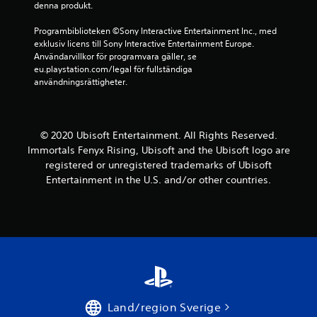
s
denna produkt.
r
.
A
u
Programbiblioteken ©Sony Interactive Entertainment Inc., med 
l
n
exklusiv licens till Sony Interactive Entertainment Europe. 
t
K
d
Användarvillkor för programvara gäller, se 
e
a
l
eu.playstation.com/legal för fullständiga 
r
n
användningsrättigheter.
ä
n
s
g
a
p
g
t
e
a
i
l
© 2020 Ubisoft Entertainment. All Rights Reserved.
n
v
a
Immortals Fenyx Rising, Ubisoft and the Ubisoft logo are
d
f
s
registered or unregistered trademarks of Ubisoft
e
ö
u
Entertainment in the U.S. and/or other countries.
)
r
t
D
v
a
u
i
n
k
s
r
a
u
ö
n
e
r
s
l
ä
e
l
n
l
k
a
s
Land/region Sverige
a
s