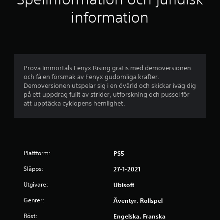
e
i
o
ä
r
e
f
information
c
g
l
ö
h
i
g
m
n
v
g
a
s
i
a
n
b
t
s
r
e
d
u
e
r
a
e
e
Prova Immortals Fenyx Rising gratis med demoversionen
v
p
l
)
och få en försmak av Fenyx gudomliga krafter.
i
å
s
l
Demoversionen utspelar sig i en övärld och skickar iväg dig
s
N
s
i
på ett uppdrag fullt av strider, utforskning och pussel för
u
å
k
e
n
att upptäcka cyklopens hemlighet.
e
g
ä
f
l
r
r
r
o
l
a
m
r
i
a
e
m
a
n
l
n
a
f
t
Plattform:
PS5
i
t
t
o
e
n
i
r
r
Släpps:
27-1-2021
o
o
p
m
n
m
n
Utgivare:
Ubisoft
a
a
e
o
å
t
t
n
m
Genrer:
Äventyr, Rollspel
i
i
v
s
1
o
v
i
Röst:
Engelska, Franska
p