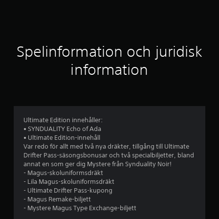
t
t
l
Spelinformation och juridisk
i
information
g
t
b
Ultimate Edition innehåller:
• SYNDUALITY Echo of Ada
e
• Ultimate Edition-innehåll
Var redo för allt med två nya dräkter, tillgång till Ultimate
t
Drifter Pass-säsongsbonusar och två specialbiljetter, bland
annat en som ger dig Mystere från Synduality Noir!
y
- Magus-skoluniformsdräkt
- Lila Magus-skoluniformsdräkt
g
- Ultimate Drifter Pass-kupong
- Magus Remake-biljett
p
- Mystere Magus Type Exchange-biljett