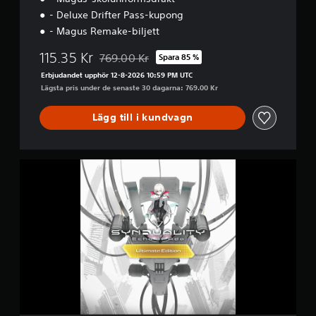
- Deluxe Drifter Pass-kupong
- Magus Remake-biljett
115.35 Kr
769.00 Kr
Spara 85 %
Nedsatt från ursprungspriset på 769.00 Kr
Erbjudandet upphör 12-8-2026 10:59 PM UTC
Lägsta pris under de senaste 30 dagarna: 769.00 Kr
Lägg till i kundvagn
U
l
t
i
m
a
t
e
E
d
i
t