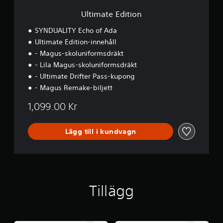
i
o
Ultimate Edition
n
SYNDUALITY Echo of Ada
Ultimate Edition-innehåll
- Magus-skoluniformsdräkt
- Lila Magus-skoluniformsdräkt
- Ultimate Drifter Pass-kupong
- Magus Remake-biljett
1,099.00 Kr
Lägg till i kundvagn
Tillägg