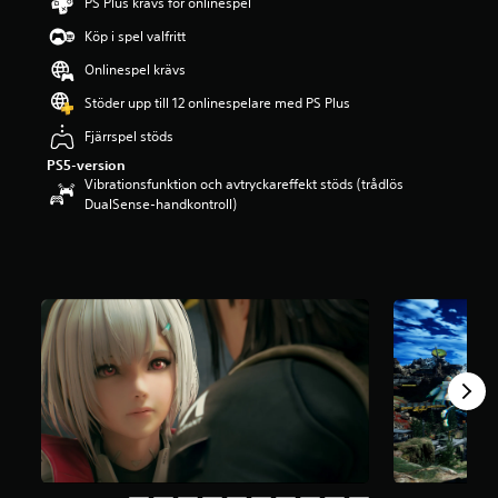
PS Plus krävs för onlinespel
g
p
Köp i spel valfritt
å
Onlinespel krävs
2
.
Stöder upp till 12 onlinespelare med PS Plus
8
9
Fjärrspel stöds
s
PS5-version
t
Vibrationsfunktion och avtryckareffekt stöds (trådlös
j
DualSense-handkontroll)
ä
r
n
o
r
a
v
f
e
m
b
a
s
e
r