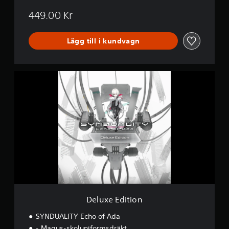
449.00 Kr
Lägg till i kundvagn
D
e
l
u
x
e
E
d
i
t
i
o
n
Deluxe Edition
SYNDUALITY Echo of Ada
- Magus-skoluniformsdräkt