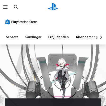
S
ö
k
Senaste
Samlingar
Erbjudanden
Abonnemang