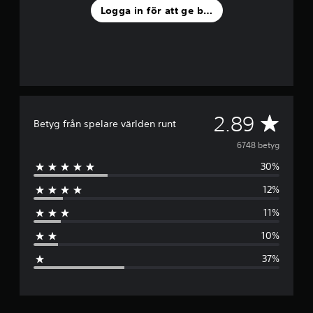
Logga in för att ge betyg
G
2.89
Betyg från spelare världen runt
e
6748 betyg
30%
n
12%
o
11%
m
10%
s
37%
n
i