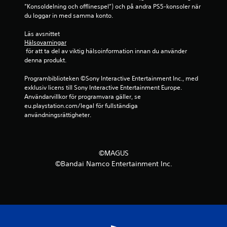
”Konsoldelning och offlinespel”) och på andra PS5-konsoler när 
du loggar in med samma konto.
Läs avsnittet 
Hälsovarningar
 för att ta del av viktig hälsoinformation innan du använder 
denna produkt.
Programbiblioteken ©Sony Interactive Entertainment Inc., med 
exklusiv licens till Sony Interactive Entertainment Europe. 
Användarvillkor för programvara gäller, se 
eu.playstation.com/legal för fullständiga 
användningsrättigheter.
©MAGUS
©Bandai Namco Entertainment Inc.