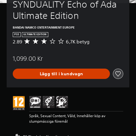
SYNDUALITY Echo of Ada 
Ultimate Edition
BANDAI NAMCO ENTERTAINMENT EUROPE
PS5
ULTIMATE EDITION
2.89
6,7K betyg
G
e
n
1,099.00 Kr
o
m
s
Lägg till i kundvagn
n
i
t
t
l
i
g
t
Språk, Sexual Content, Våld, Innehåller köp av
b
slumpmässiga föremål
e
t
y