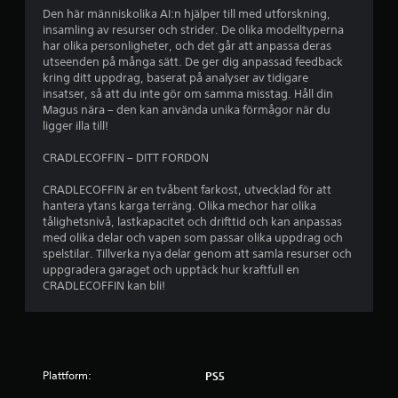
r
Den här människolika AI:n hjälper till med utforskning,
insamling av resurser och strider. De olika modelltyperna
a
har olika personligheter, och det går att anpassa deras
utseenden på många sätt. De ger dig anpassad feedback
v
kring ditt uppdrag, baserat på analyser av tidigare
insatser, så att du inte gör om samma misstag. Håll din
f
Magus nära – den kan använda unika förmågor när du
ligger illa till!
e
CRADLECOFFIN – DITT FORDON
m
CRADLECOFFIN är en tvåbent farkost, utvecklad för att
b
hantera ytans karga terräng. Olika mechor har olika
tålighetsnivå, lastkapacitet och drifttid och kan anpassas
a
med olika delar och vapen som passar olika uppdrag och
spelstilar. Tillverka nya delar genom att samla resurser och
s
uppgradera garaget och upptäck hur kraftfull en
CRADLECOFFIN kan bli!
e
r
a
Plattform:
PS5