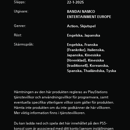
t
Släpps:
22-1-2025
Utgivare:
p
BANDAI NAMCO
ENTERTAINMENT EUROPE
å
Genrer:
Action, Skjutspel
6
Röst:
Engelska, Japanska
7
Skärmspråk:
Engelska, Franska
(Frankrike), Italienska,
4
Japanska, Kinesiska
(förenklad), Kinesiska
8
(traditionell), Koreanska,
Spanska, Thailändska, Tyska
b
e
Hämtningen av den här produkten regleras av PlayStations 
tjänstevillkor och användningsvillkor för programvara, samt 
t
eventuella specifika ytterligare villkor som gäller för produkten. 
Hämta inte produkten om du inte godkänner de här villkoren. 
y
Mer viktig information finns i tjänstevillkoren.
g
Du kan ladda ned och spela det här innehållet på den PS5-
konsol som är associerad med ditt konto (genom inställningen 