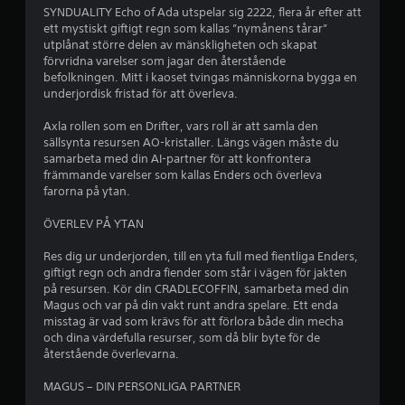
å
SYNDUALITY Echo of Ada utspelar sig 2222, flera år efter att
ett mystiskt giftigt regn som kallas ”nymånens tårar”
2
utplånat större delen av mänskligheten och skapat
förvridna varelser som jagar den återstående
.
befolkningen. Mitt i kaoset tvingas människorna bygga en
underjordisk fristad för att överleva.
8
Axla rollen som en Drifter, vars roll är att samla den
sällsynta resursen AO-kristaller. Längs vägen måste du
9
samarbeta med din AI-partner för att konfrontera
främmande varelser som kallas Enders och överleva
s
farorna på ytan.
t
ÖVERLEV PÅ YTAN
j
Res dig ur underjorden, till en yta full med fientliga Enders,
giftigt regn och andra fiender som står i vägen för jakten
ä
på resursen. Kör din CRADLECOFFIN, samarbeta med din
Magus och var på din vakt runt andra spelare. Ett enda
r
misstag är vad som krävs för att förlora både din mecha
och dina värdefulla resurser, som då blir byte för de
n
återstående överlevarna.
o
MAGUS – DIN PERSONLIGA PARTNER