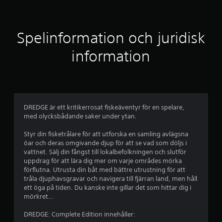
t
l
Spelinformation och juridisk
i
information
g
t
b
DREDGE är ett kritikerrosat fiskeäventyr för en spelare,
med olycksbådande saker under ytan.
e
Styr din fisketrålare för att utforska en samling avlägsna
t
öar och deras omgivande djup för att se vad som döljs i
vattnet. Sälj din fångst till lokalbefolkningen och slutför
y
uppdrag för att lära dig mer om varje områdes mörka
förflutna. Utrusta din båt med bättre utrustning för att
g
tråla djuphavsgravar och navigera till fjärran land, men håll
ett öga på tiden. Du kanske inte gillar det som hittar dig i
p
mörkret…
å
DREDGE: Complete Edition innehåller: