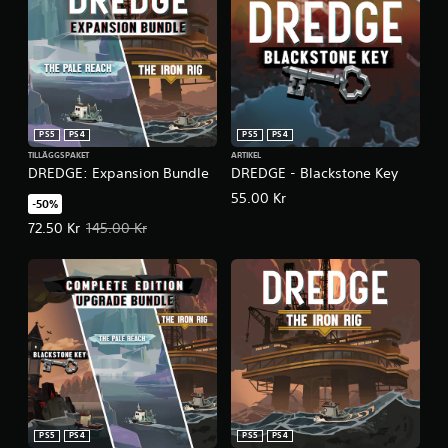
PS5
PS4
PS5
PS4
TILLÄGGSPAKET
ARTIKEL
DREDGE: Expansion Bundle
DREDGE - Blackstone Key
55.00 Kr
-50%
Erbjudande: 72.50 Kr Originalpris: 145.00 Kr.
72.50 Kr
145.00 Kr
PS5
PS4
PS5
PS4