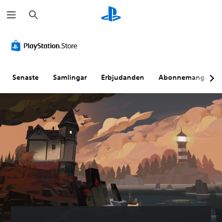
S
ö
k
Senaste
Samlingar
Erbjudanden
Abonnemang