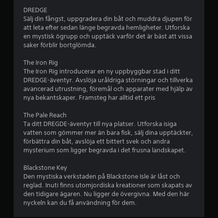
4
DREDGE
Sälj din fångst, uppgradera din båt och muddra djupen för
.
att leta efter sedan länge begravda hemligheter. Utforska
en mystisk ögrupp och upptäck varför det är bäst att vissa
6
saker förblir bortglömda.
The Iron Rig
9
The Iron Rig introducerar en ny uppbyggbar stad i ditt
DREDGE-äventyr. Avslöja uråldriga störningar och tillverka
s
avancerad utrustning, föremål och apparater med hjälp av
nya bekantskaper. Framsteg har alltid ett pris
t
The Pale Reach
j
Ta ditt DREGDE-äventyr till nya platser. Utforska isiga
vatten som gömmer mer än bara fisk, sälj dina upptäckter,
ä
förbättra din båt, avslöja ett bittert svek och andra
mysterium som ligger begravda i det frusna landskapet.
r
Blackstone Key
n
Den mystiska verkstaden på Blackstone Isle är låst och
reglad. Inuti finns utomjordiska kreationer som skapats av
o
den tidigare ägaren. Nu ligger de övergivna. Med den här
nyckeln kan du få användning för dem.
r