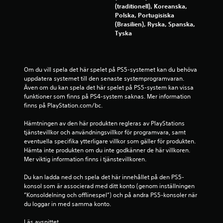
p
(traditionell), Koreanska,
Polska, Portugisiska
å
(Brasilien), Ryska, Spanska,
Tyska
1
6
Om du vill spela det här spelet på PS5-systemet kan du behöva 
uppdatera systemet till den senaste systemprogramvaran. 
4
Även om du kan spela det här spelet på PS5-system kan vissa 
funktioner som finns på PS4-system saknas. Mer information 
1
finns på PlayStation.com/bc.
9
Hämtningen av den här produkten regleras av PlayStations 
tjänstevillkor och användningsvillkor för programvara, samt 
b
eventuella specifika ytterligare villkor som gäller för produkten. 
Hämta inte produkten om du inte godkänner de här villkoren. 
e
Mer viktig information finns i tjänstevillkoren.
t
Du kan ladda ned och spela det här innehållet på den PS5-
konsol som är associerad med ditt konto (genom inställningen 
y
”Konsoldelning och offlinespel”) och på andra PS5-konsoler när 
du loggar in med samma konto.
g
Läs avsnittet 