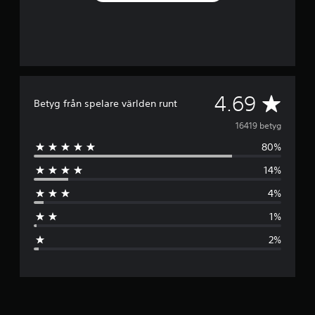
G
4.69
Betyg från spelare världen runt
e
16419 betyg
80%
n
14%
o
4%
m
1%
s
2%
n
i
t