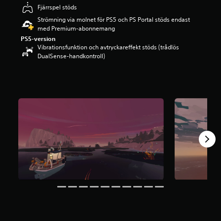
g
Fjärrspel stöds
p
Strömning via molnet för PS5 och PS Portal stöds endast
å
med Premium-abonnemang
4
PS5-version
.
Vibrationsfunktion och avtryckareffekt stöds (trådlös
6
DualSense-handkontroll)
9
s
t
j
ä
r
n
o
r
a
v
f
e
m
b
a
s
e
r