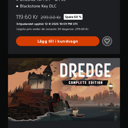
o
Blackstone Key DLC
n
119.60 Kr
299.00 Kr
Spara 60 %
Nedsatt från ursprungspriset på 299.00 Kr
Erbjudandet upphör 12-8-2026 10:59 PM UTC
Lägsta pris under de senaste 30 dagarna: 299.00 Kr
Lägg till i kundvagn
C
o
m
p
l
e
t
e
E
d
i
t
i
o