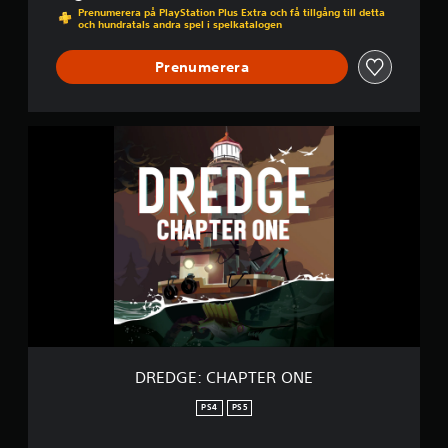
Prenumerera på PlayStation Plus Extra och få tillgång till detta
och hundratals andra spel i spelkatalogen
Prenumerera
D
R
E
D
G
E
:
C
H
A
P
T
E
R
DREDGE: CHAPTER ONE
O
N
PS4
PS5
E