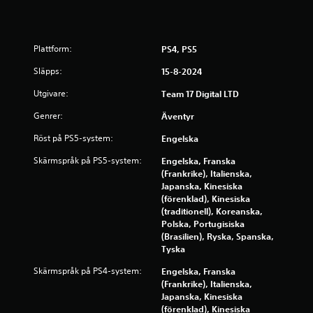
a
v
Plattform:
PS4, PS5
f
Släpps:
15-8-2024
e
Utgivare:
Team 17 Digital LTD
m
Genrer:
Äventyr
Röst på PS5-system:
Engelska
b
Skärmspråk på PS5-system:
Engelska, Franska
a
(Frankrike), Italienska,
Japanska, Kinesiska
s
(förenklad), Kinesiska
(traditionell), Koreanska,
e
Polska, Portugisiska
(Brasilien), Ryska, Spanska,
r
Tyska
a
Skärmspråk på PS4-system:
Engelska, Franska
(Frankrike), Italienska,
t
Japanska, Kinesiska
(förenklad), Kinesiska