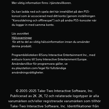
7
Mer viktig information finns i tjänstevillkoren.
7
Du kan ladda ned och spela det här innehållet på den PS5-
konsol som är associerad med ditt konto (genom inställningen 
7
”Konsoldelning och offlinespel”) och på andra PS5-konsoler när 
du loggar in med samma konto.
3
Läs avsnittet 
Hälsovarningar
b
 för att ta del av viktig hälsoinformation innan du använder 
denna produkt.
e
Programbiblioteken ©Sony Interactive Entertainment Inc., med 
t
exklusiv licens till Sony Interactive Entertainment Europe. 
Användarvillkor för programvara gäller, se 
y
eu.playstation.com/legal för fullständiga 
användningsrättigheter.
g
© 2005-2025 Take-Two Interactive Software, Inc.
Publicerad av 2K. 2K, T2 och relaterade logotyper är alla
varumärken och/eller registrerade varumärken som tillhör
Take-Two Interactive Software, Inc. Identifikationer från