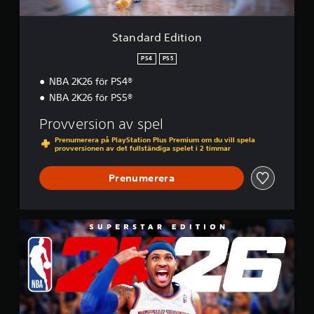
t
i
o
Standard Edition
n
PS4
PS5
NBA 2K26 för PS4®
NBA 2K26 för PS5®
Provversion av spel
Prenumerera på PlayStation Plus Premium om du vill spela
provversionen av det fullständiga spelet i 2 timmar
Prenumerera
S
u
p
e
r
s
t
a