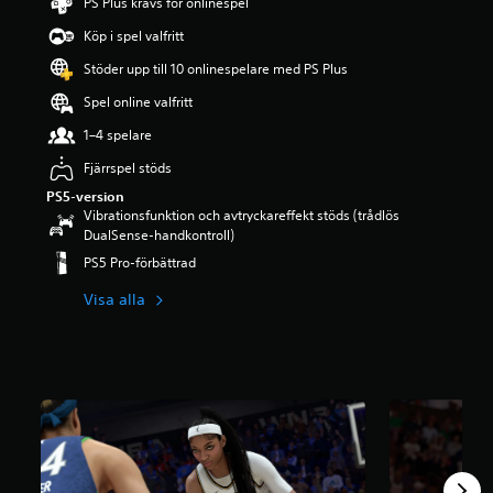
PS Plus krävs för onlinespel
g
p
Köp i spel valfritt
å
Stöder upp till 10 onlinespelare med PS Plus
3
.
Spel online valfritt
6
2
1–4 spelare
s
Fjärrspel stöds
t
j
PS5-version
ä
Vibrationsfunktion och avtryckareffekt stöds (trådlös
r
DualSense-handkontroll)
n
PS5 Pro-förbättrad
o
r
Visa alla
a
v
f
e
m
b
a
s
e
r