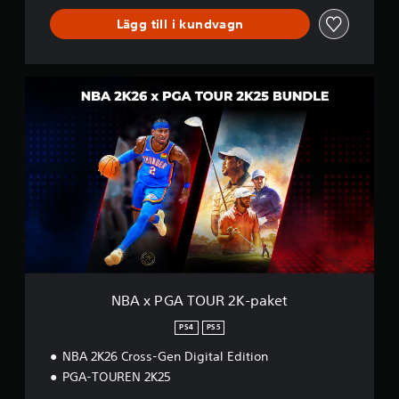
Lägg till i kundvagn
N
B
A
x
P
G
A
T
O
U
R
2
K
-
NBA x PGA TOUR 2K-paket
p
a
PS4
PS5
k
NBA 2K26 Cross-Gen Digital Edition
e
t
PGA-TOUREN 2K25