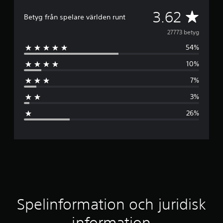
G
3.62
Betyg från spelare världen runt
e
27773 betyg
54%
n
10%
o
7%
m
3%
s
26%
n
i
t
t
l
Spelinformation och juridisk
i
information