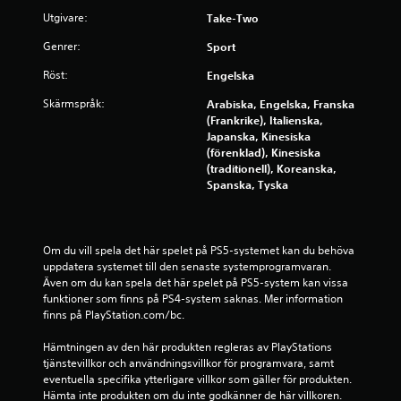
e
Utgivare:
Take-Two
m
Genrer:
Sport
Röst:
Engelska
b
Skärmspråk:
Arabiska, Engelska, Franska
a
(Frankrike), Italienska,
Japanska, Kinesiska
s
(förenklad), Kinesiska
(traditionell), Koreanska,
e
Spanska, Tyska
r
a
Om du vill spela det här spelet på PS5-systemet kan du behöva 
uppdatera systemet till den senaste systemprogramvaran. 
t
Även om du kan spela det här spelet på PS5-system kan vissa 
funktioner som finns på PS4-system saknas. Mer information 
p
finns på PlayStation.com/bc.
å
Hämtningen av den här produkten regleras av PlayStations 
tjänstevillkor och användningsvillkor för programvara, samt 
2
eventuella specifika ytterligare villkor som gäller för produkten. 
Hämta inte produkten om du inte godkänner de här villkoren. 