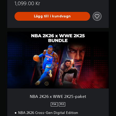
1,099.00 Kr
Lägg till i kundvagn
N
B
A
2
K
2
6
x
W
W
E
2
K
2
NBA 2K26 x WWE 2K25-paket
5
-
PS4
PS5
p
NBA 2K26 Cross-Gen Digital Edition
a