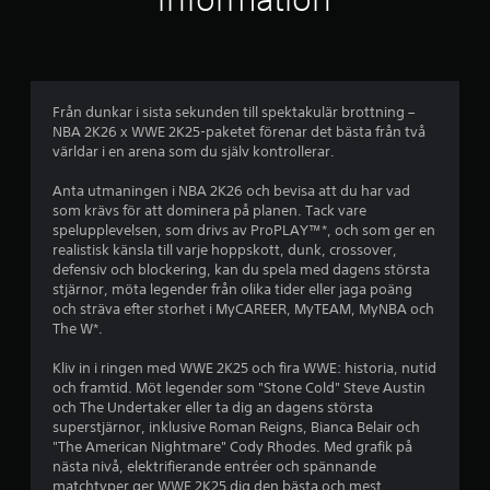
g
t
b
Från dunkar i sista sekunden till spektakulär brottning –
NBA 2K26 x WWE 2K25-paketet förenar det bästa från två
e
världar i en arena som du själv kontrollerar.
t
Anta utmaningen i NBA 2K26 och bevisa att du har vad
som krävs för att dominera på planen. Tack vare
y
spelupplevelsen, som drivs av ProPLAY™*, och som ger en
realistisk känsla till varje hoppskott, dunk, crossover,
g
defensiv och blockering, kan du spela med dagens största
stjärnor, möta legender från olika tider eller jaga poäng
p
och sträva efter storhet i MyCAREER, MyTEAM, MyNBA och
The W*.
å
Kliv in i ringen med WWE 2K25 och fira WWE: historia, nutid
3
och framtid. Möt legender som "Stone Cold" Steve Austin
och The Undertaker eller ta dig an dagens största
.
superstjärnor, inklusive Roman Reigns, Bianca Belair och
"The American Nightmare" Cody Rhodes. Med grafik på
6
nästa nivå, elektrifierande entréer och spännande
matchtyper ger WWE 2K25 dig den bästa och mest