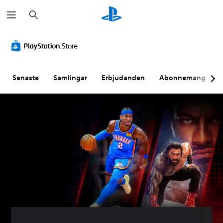
S
ö
k
Senaste
Samlingar
Erbjudanden
Abonnemang