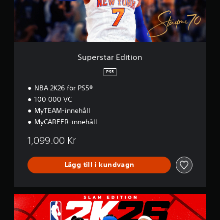
r
E
d
i
t
i
Superstar Edition
o
n
PS5
NBA 2K26 för PS5®
100 000 VC
MyTEAM-innehåll
MyCAREER-innehåll
1,099.00 Kr
Lägg till i kundvagn
S
L
A