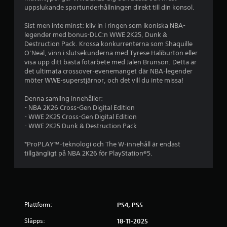
uppslukande sportunderhållningen direkt till din konsol.
2
Sist men inte minst: kliv in i ringen som ikoniska NBA-
s
legender med bonus-DLC:n WWE 2K25, Dunk &
Destruction Pack. Krossa konkurrenterna som Shaquille
t
O’Neal, vinn i slutsekunderna med Tyrese Haliburton eller
visa upp ditt bästa fotarbete med Jalen Brunson. Detta är
j
det ultimata crossover-evenemanget där NBA-legender
möter WWE-superstjärnor, och det vill du inte missa!
ä
Denna samling innehåller:
r
- NBA 2K26 Cross-Gen Digital Edition
- WWE 2K25 Cross-Gen Digital Edition
n
- WWE 2K25 Dunk & Destruction Pack
o
*ProPLAY™-teknologi och The W-innehåll är endast
tillgängligt på NBA 2K26 för PlayStation®5.
r
a
v
Plattform:
PS4, PS5
f
Släpps:
18-11-2025