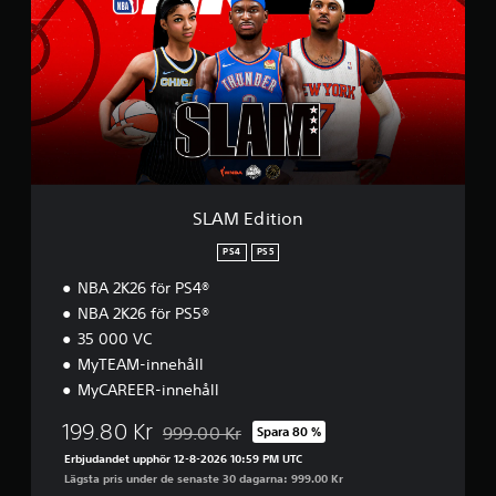
M
E
d
i
t
i
o
n
SLAM Edition
PS4
PS5
NBA 2K26 för PS4®
NBA 2K26 för PS5®
35 000 VC
MyTEAM-innehåll
MyCAREER-innehåll
199.80 Kr
999.00 Kr
Spara 80 %
Nedsatt från ursprungspriset på 999.00 Kr
Erbjudandet upphör 12-8-2026 10:59 PM UTC
Lägsta pris under de senaste 30 dagarna: 999.00 Kr