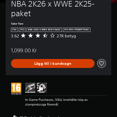
NBA 2K26 x WWE 2K25-
paket
Take-Two
PS4
PS5
NBA 2K26 X WWE 2K25-PAKET
PS5 PRO-FÖRBÄTTRAD
3.62
27K betyg
G
e
n
1,099.00 Kr
o
m
s
Lägg till i kundvagn
n
i
t
t
l
i
g
t
In-Game Purchases, Våld, Innehåller köp av
b
slumpmässiga föremål
e
t
y