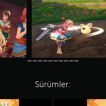
Sürümler:
V
i