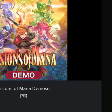
isions of Mana Demosu
PS5