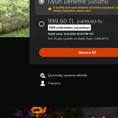
Oyun Deneme Sürümü
p
5 saatlik tam oyun deneme sürümünü oynamak için
u
Deluxe hizmetine abone olun
a
n
999,60 TL
2.499,00 TL
Orijinal fiyat olan 2.49
l
%60 indirimden yararlanın
a
m
Teklif sonu: 12.8.2026 10:59 PM UTC
Son 30 gün içindeki en düşük fiyat: 2.499,00 TL
a
d
a
Abone Ol
o
r
t
a
l
Çevrimdışı oynama etkindir
a
1 oyuncu
m
a
p
u
a
n
l