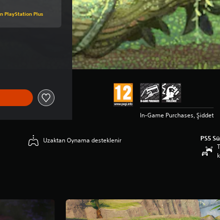
 PlayStation Plus
9,00 TL üzerinden indirim uygulanmıştır
In-Game Purchases, Şiddet
PS5 S
Uzaktan Oynama desteklenir
T
k