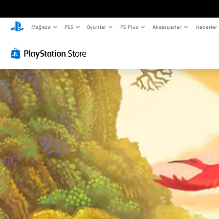
Mağaza
PS5
Oyunlar
PS Plus
Aksesuarlar
Haberler