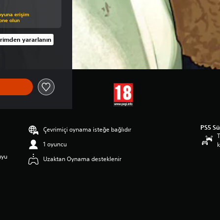
üzerinden indirim uygulanmıştır
oyuna erişim
bone olun
rimden yararlanın
9,00 TL üzerinden indirim uygulanmıştır
PS5 S
Çevrimiçi oynama isteğe bağlıdır
T
1 oyuncu
k
uyu
Uzaktan Oynama desteklenir