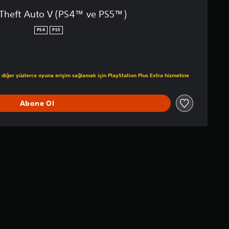
Theft Auto V (PS4™ ve PS5™)
PS4
PS5
1.399,00 TL üzerinden indirim uygulanmıştır
diğer yüzlerce oyuna erişim sağlamak için PlayStation Plus Extra hizmetine
Abone Ol