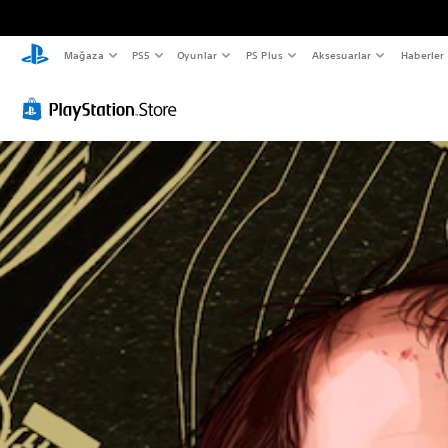
Mağaza
PS5
Oyunlar
PS Plus
Aksesuarlar
Haberler