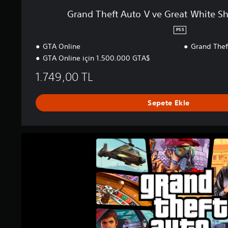
ı
e
Grand Theft Auto V ve Great White Sha
l
a
d
t
PS5
ı
W
z
GTA Online
Grand Thef
h
i
GTA Online için 1.500.000 GTA$
t
1.749,00 TL
e
S
h
Sepete Ekle
a
r
k
K
G
a
r
r
a
t
n
ı
d
P
T
a
h
k
e
e
f
t
t