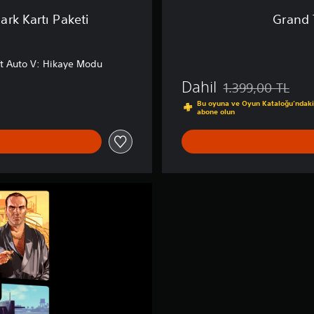
™
rk Kartı Paketi
Grand 
v
e
P
t Auto V: Hikaye Modu
S
5
Dahil
1.399,00 TL
™
Orijinal fiyat olan 
)
Bu oyuna ve Oyun Kataloğu’ndaki 
abone olun