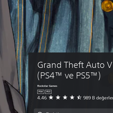
Grand Theft Auto V
(PS4™ ve PS5™)
Rockstar Games
PS4
PS5
4.46
989 B değerl
9
8
9
B