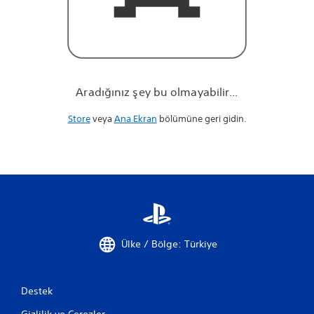
r
.
.
.
Aradığınız şey bu olmayabilir...
Store
veya
Ana Ekran
bölümüne geri gidin.
Ülke / Bölge: Türkiye
Destek
Gizlilik ve Çerezler