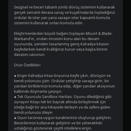
Sezgisel ve beceri tabanlı yönlü dövüş sistemini kullanarak
gerçek zamanlı devasa savaş ve kuşatmalarda topladığınız
ordular ile ister yan yana savaşın ister kapsamlı komuta
sistemini kullanarak onları komuta edin.
Eleştirmenlerden büyük beğeni toplayan Mount & Blade:
Warband'ın, ondan öncesini konu alan bu devam
oyununda, yeniden tasarlanmış geniş Kalradya kıtasını
keşfederken kendi krallığınızı kurun veya başka birinin
davasını savunun.
Ürün Özellikleri
● Engin Kalradya kıtası boyunca keşfe çıkın, dövüşün ve
kendi yolunuzu çizin. Ordular yetiştirip savaşa girin; bir
yandan birliklerinizi komuta edip, diğer yandan aksiyonun
kalbinde düşmanla çarpışın.
● Tek Oyunculu Sandbox Haritası: Oyunu dilediğiniz gibi
oynayın! Kıtayı tek bir bayrak altında birleştirmek için
isteğe bağlı bir ana hikayede ilerleyin ya da zafere giden
kendi yolunuzu izleyin
● Oyun tarzınıza uygun karakterinizi oluşturup geliştirin.
Becerilerinizi kullanarak geliştirin ve bir yetenekteki
ustalığınızı gösterecek çeşitli niteliklere erişin.