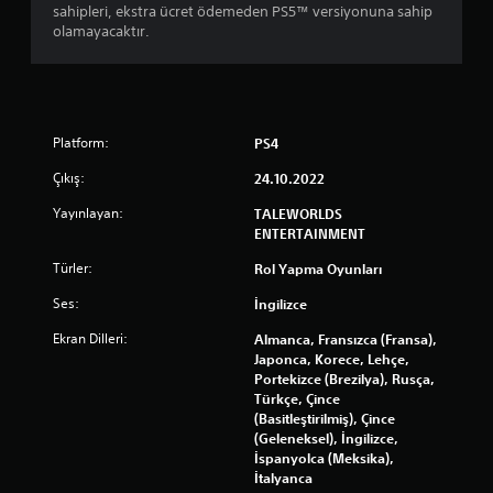
sahipleri, ekstra ücret ödemeden PS5™ versiyonuna sahip
olamayacaktır.
Platform:
PS4
Çıkış:
24.10.2022
Yayınlayan:
TALEWORLDS
ENTERTAINMENT
Türler:
Rol Yapma Oyunları
Ses:
İngilizce
Ekran Dilleri:
Almanca, Fransızca (Fransa),
Japonca, Korece, Lehçe,
Portekizce (Brezilya), Rusça,
Türkçe, Çince
(Basitleştirilmiş), Çince
(Geleneksel), İngilizce,
İspanyolca (Meksika),
İtalyanca