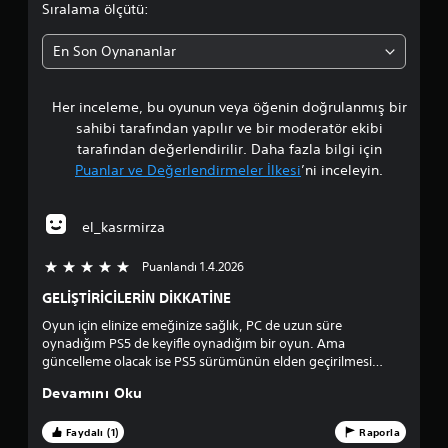
a
Sıralama ölçütü:
o
En Son Oynananlar
r
Her inceleme, bu oyunun veya öğenin doğrulanmış bir
t
sahibi tarafından yapılır ve bir moderatör ekibi
a
tarafından değerlendirilir. Daha fazla bilgi için
Puanlar ve Değerlendirmeler İlkesi
’ni inceleyin.
l
a
el_kasrmirza
m
Puanlandı 1.4.2026
5 üzerinden 5 yıldız
a
GELİŞTİRİCİLERİN DİKKATİNE
Oyun için elinize emeğinize sağlık, PC de uzun süre
p
oynadığım PS5 de keyifle oynadığım bir oyun. Ama
güncelleme olacak ise PS5 sürümünün elden geçirilmesi
u
kesinlikle gerekli. EN ÖNEMLİ KISIM yükleme ekranları,
Devamını Oku
harddisk kullanıyormuş gibi hissiyat veriyor ssd li sistemlerde
a
bu kadar uzun sürmemeli. Market alışverişindeki kontrollerin
mutlaka elden geçirilmesini rica ederim. Yön okları ve joystick
Faydalı (1)
Raporla