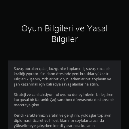
y
ı
Oyun Bilgileri ve Yasal
l
Bilgiler
d
ı
z
Savaş boruları çalar, kuzgunlar toplanır. İç savaş koca bir
krallığı yıpratır. Sınırların ötesinde yeni krallıklar yükselir.
Kılıçları kuşanın, zırhlarınızı giyin, adamlarınızı toplayın ve
şan kazanmak için Kalradya savaş alanlarına atılın.
Strateji ve canlı aksiyon rol oyunu deneyimlerini birleştiren
kurgusal bir Karanlık Çağ sandbox dünyasında destansı bir
maceraya çıkın.
Kendi karakterinizi yaratın ve geliştirin, yoldaşlar toplayın,
diplomasi, ticaret ve hileyi, klanınızı soylular arasında
yükseltmeye çalışırken kendi yararınıza kullanın.