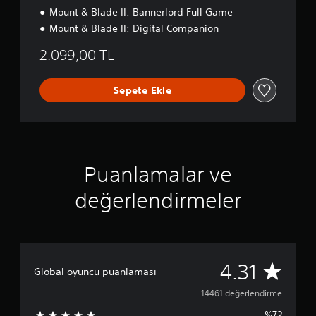
t
Mount & Blade II: Bannerlord Full Game
i
o
Mount & Blade II: Digital Companion
n
2.099,00 TL
Sepete Ekle
Puanlamalar ve
değerlendirmeler
1
4.31
Global oyuncu puanlaması
4
14461 değerlendirme
%72