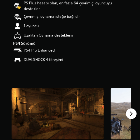
PS Plus hesabı olan, en fazla 64 çevrimiçi oyuncuyu
a
destekler
m
a
Çevrimiçi oynama isteğe bağlıdır
p
1 oyuncu
u
a
Uzaktan Oynama desteklenir
n
PS4 Sürümü
l
a
PS4 Pro Enhanced
m
DUALSHOCK 4 titreşimi
a
5
y
ı
l
d
ı
z
ü
z
e
r
i
n
d