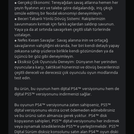
● Gerçekçi Ekonomi: Tereyağdan savaş atlarına hemen her
şeyin fiyatının arz ve talebe göre dalgalandığı, iniş çıkışlı
simüle edilmiş bir feodal ekonomiyi deneyimleyin.
● Beceri Tabanlı Yönlü Dövüş Sistemi: Rakiplerinizin
savunmasını kırmak için farklı açılardan saldırıp savunun.
Yaya ya da at sırtında savaşırken çeşitli silah türlerinde
ustalaşın.
● Nefes Kesen Savaşlar: Savaş alanına inin ve ortaçağ
savaşlarının vahşiliğini ekranda, her biri kendi detaylı yapay
zekasına sahip yüzlerce birlikle kendi gözününden ya da
üçüncü bir göz gibi deneyimleyin.
● Eksiksiz Çok Oyunculu Deneyim: Dünyanın her yerinden
oyunculara karşı, taktiksel hünerinizi ve dövüş becerilerinizi
çeşitli dereceli ve derecesiz çok oyunculu oyun modlarında
test edin.
Bu ürün, bu oyunun hem dijital PS4™ versiyonunu hem de
dijital PS5™ versiyonunu indirmenizi sağlar.
Bu oyunun PS4™ versiyonuna zaten sahipseniz, PS5™
dijital versiyonunu ekstra ücret ödemeden edinebilirsiniz
ve bu ürünü satın almanıza gerek yoktur. PS4™ disk
kopyasının sahipleri, PS5™ dijital versiyonunu her indirmek
veya oynamak istediklerinde PS5™'e yerleştirmelidir. PS5™
Dijital Sürüm disksiz konsolunu satın alan PS4™ oyun diski