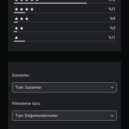
4
%11
6
%4
1
%3
p
%11
u
a
n
l
Sürümler:
a
Tüm Sürümler
m
Filtreleme türü:
a
Tüm Değerlendirmeler
d