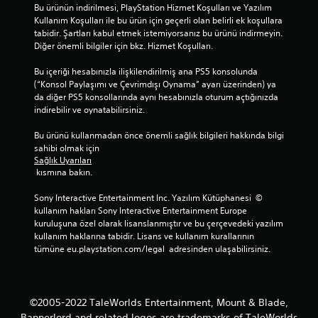
Bu ürünün indirilmesi, PlayStation Hizmet Koşulları ve Yazılım 
Kullanım Koşulları ile bu ürün için geçerli olan belirli ek koşullara 
tabidir. Şartları kabul etmek istemiyorsanız bu ürünü indirmeyin. 
Diğer önemli bilgiler için bkz. Hizmet Koşulları.
Bu içeriği hesabınızla ilişkilendirilmiş ana PS5 konsolunda 
(“Konsol Paylaşımı ve Çevrimdışı Oynama” ayarı üzerinden) ya 
da diğer PS5 konsollarında aynı hesabınızla oturum açtığınızda 
indirebilir ve oynatabilirsiniz.
Bu ürünü kullanmadan önce önemli sağlık bilgileri hakkında bilgi 
sahibi olmak için 
Sağlık Uyarıları
 kısmına bakın.
Sony Interactive Entertainment Inc. Yazılım Kütüphanesi  © 
kullanım hakları Sony Interactive Entertainment Europe 
kuruluşuna özel olarak lisanslanmıştır ve bu çerçevedeki yazılım 
kullanım haklarına tabidir. Lisans ve kullanım kurallarının 
tümüne eu.playstation.com/legal  adresinden ulaşabilirsiniz.
©2005-2022 TaleWorlds Entertainment, Mount & Blade,
Bannerlord and related logos are trademarks of TaleWorlds