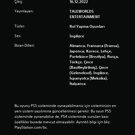
Çıkış:
16.12.2022
Yayınlayan:
TALEWORLDS
ENTERTAINMENT
Türler:
Rol Yapma Oyunları
Ses:
İngilizce
Ekran Dilleri:
Almanca, Fransızca (Fransa),
Japonca, Korece, Lehçe,
Portekizce (Brezilya), Rusça,
Türkçe, Çince
(Basitleştirilmiş), Çince
(Geleneksel), İngilizce,
İspanyolca (Meksika),
İtalyanca
Bu oyunu PS5 sisteminde oynayabilmeniz için sisteminizin en 
yeni sistem yazılımına güncellenmesi gerekir. Bu oyun PS5 
sisteminde oynanabilse de, PS4 sisteminde sunulan bazı 
özellikler burada mevcut olmayabilir. Ayrıntılı bilgi için bkz. 
PlayStation.com/bc.