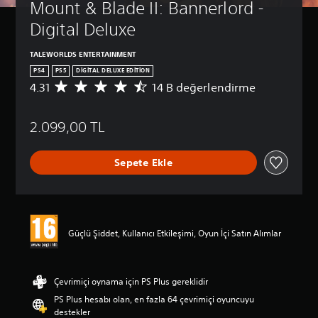
Mount & Blade II: Bannerlord - 
Digital Deluxe
TALEWORLDS ENTERTAINMENT
PS4
PS5
DIGITAL DELUXE EDITION
4.31
14 B değerlendirme
1
4
B
2.099,00 TL
p
u
a
Sepete Ekle
n
l
a
m
a
d
Güçlü Şiddet, Kullanıcı Etkileşimi, Oyun İçi Satın Alımlar
a
o
r
t
Çevrimiçi oynama için PS Plus gereklidir
a
PS Plus hesabı olan, en fazla 64 çevrimiçi oyuncuyu
l
destekler
a