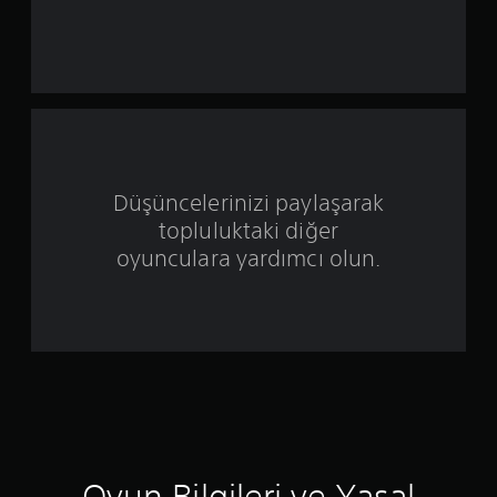
r
i
n
d
e
Düşüncelerinizi paylaşarak
n
topluluktaki diğer
4
oyunculara yardımcı olun.
.
3
1
y
ı
Oyun Bilgileri ve Yasal