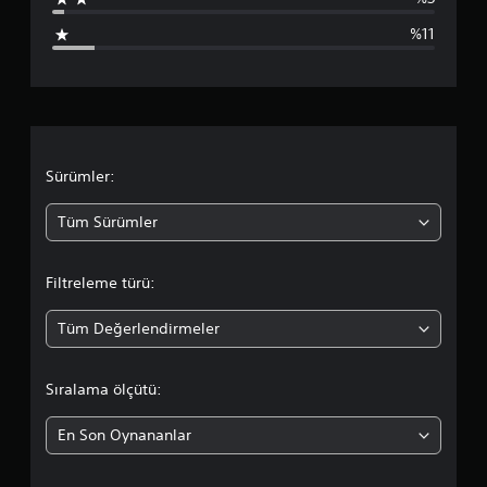
p
%11
u
a
n
l
Sürümler:
a
Tüm Sürümler
m
Filtreleme türü:
a
Tüm Değerlendirmeler
d
a
Sıralama ölçütü:
o
En Son Oynananlar
r