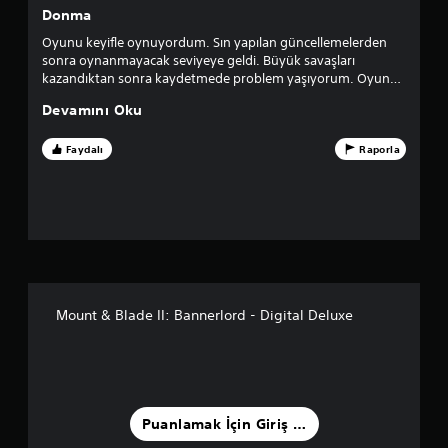
m
Donma
a
Oyunu keyifle oynuyordum. Sın yapılan güncellemelerden
sonra oynanmayacak seviyeye geldi. Büyük savaşları
5
kazandıktan sonra kaydetmede problem yaşıyorum. Oyun
donuyor ve kapatıp tekrar açmak zorunda kalıyorum. Bu da
Devamını Oku
uzun zaman kayıplarına neden oluyor.
y
Faydalı
Raporla
ı
l
d
ı
z
Mount & Blade II: Bannerlord - Digital Deluxe
ü
z
e
Puanlamak İçin Giriş Yapın