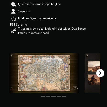
Çevrimiçi oynama isteğe bağlıdır
m
a
1 oyuncu
p
u
Uzaktan Oynama desteklenir
a
PS5 Sürümü
n
Titreşim işlevi ve tetik efektini destekler (DualSense
l
kablosuz kontrol cihazı)
a
m
a
5
y
ı
l
d
ı
z
ü
z
e
r
i
n
d