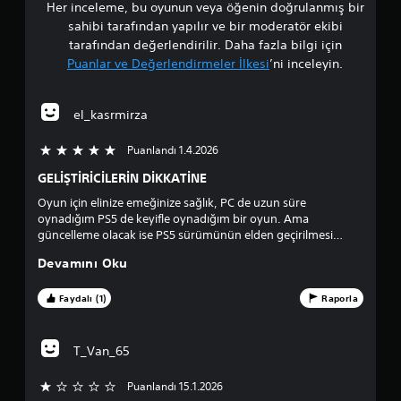
Her inceleme, bu oyunun veya öğenin doğrulanmış bir
t
sahibi tarafından yapılır ve bir moderatör ekibi
a
tarafından değerlendirilir. Daha fazla bilgi için
Puanlar ve Değerlendirmeler İlkesi
’ni inceleyin.
l
a
el_kasrmirza
m
Puanlandı 1.4.2026
5 üzerinden 5 yıldız
a
GELİŞTİRİCİLERİN DİKKATİNE
Oyun için elinize emeğinize sağlık, PC de uzun süre
p
oynadığım PS5 de keyifle oynadığım bir oyun. Ama
güncelleme olacak ise PS5 sürümünün elden geçirilmesi
u
kesinlikle gerekli. EN ÖNEMLİ KISIM yükleme ekranları,
Devamını Oku
harddisk kullanıyormuş gibi hissiyat veriyor ssd li sistemlerde
a
bu kadar uzun sürmemeli. Market alışverişindeki kontrollerin
mutlaka elden geçirilmesini rica ederim. Yön okları ve joystick
Faydalı (1)
Raporla
n
ile tek seferde birden fazla ürün transferinin zorluğu, pazar
sayfasında joystick ile orta kısma geldiğimde yön oklarını
l
kullanınca otomatik başa atması vb. gibi problemleri var.
T_Van_65
Ayrıca kale kuşatmalarında saldıran yapay zekası PC de
a
farklımıydı ? Çünkü NPC ler bazen açık kapı ve kale duvarı
Puanlandı 15.1.2026
arasında kalıp git gel yaparken boş yere ölüyorlar.