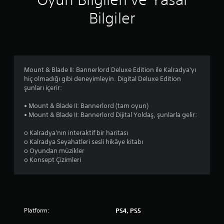
l
Bilgiler
d
ı
z
Mount & Blade II: Bannerlord Deluxe Edition ile Kalradya'yı
hiç olmadığı gibi deneyimleyin. Digital Deluxe Edition
şunları içerir:
• Mount & Blade II: Bannerlord (tam oyun)
• Mount & Blade II: Bannerlord Dijital Yoldaş, şunlarla gelir:
o Kalradya'nın interaktif bir haritası
o Kalradya Seyahatleri sesli hikâye kitabı
o Oyundan müzikler
o Konsept Çizimleri
Platform:
PS4, PS5