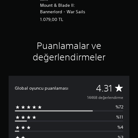
SEVIYE
Mount & Blade II:
Bannerlord - War Sails
1.079,00 TL
Puanlamalar ve
değerlendirmeler
1
4.31
Global oyuncu puanlaması
4
14468 değerlendirme
%72
4
%11
6
%4
8
%3