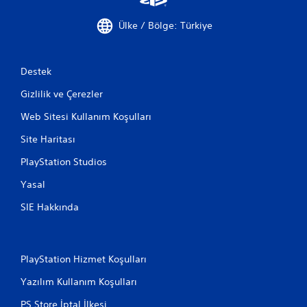
v
e
Ülke / Bölge: Türkiye
m
e
n
Destek
ü
l
Gizlilik ve Çerezler
e
r
Web Sitesi Kullanım Koşulları
d
e
Site Haritası
g
e
PlayStation Studios
z
i
Yasal
n
SIE Hakkında
e
b
i
l
i
PlayStation Hizmet Koşulları
r
Yazılım Kullanım Koşulları
s
i
PS Store İptal İlkesi
n