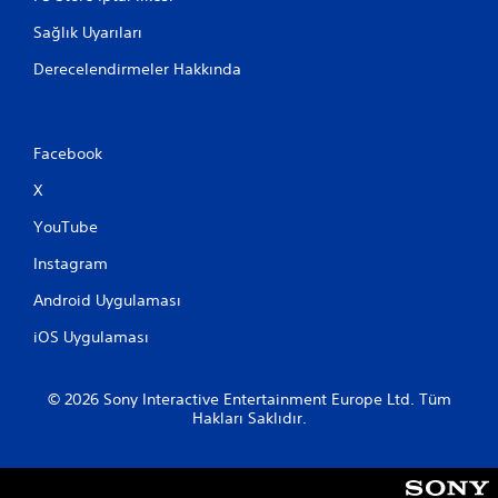
i
Sağlık Uyarıları
z
.
Derecelendirmeler Hakkında
D
ü
Facebook
ğ
m
X
e
l
YouTube
e
Instagram
r
e
Android Uygulaması
H
ı
iOS Uygulaması
z
l
© 2026 Sony Interactive Entertainment Europe Ltd. Tüm
a
Hakları Saklıdır.
B
a
s
m