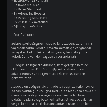
- Electropylon Driver silahı.¹
l
d
- Hollowseeker silahı.¹
r
i
- Bir Reflex Stimulant.¹
a
k
- Bir Adrenaline Booster.¹
h
e
- Bir Pulsating Mass eseri.¹
a
y
- PS5™ için PSN avatarları.
t
h
- Dijital oyun müzikleri.
l
a
ı
r
DÖNGÜYÜ KIRIN
k
e
s
k
Selene, şekil değiştiren, yabancı bir gezegene zorunlu iniş
a
e
yaptıktan sonra, kendini hayatta kalmak için var gücüyle
ğ
t
savaşırken bulur. Tekrar tekrar yenilir, her öldüğünde
l
i
yolculuğunu yeniden başlatmak zorunda kalır.
a
n
m
i
Bu roguelike nişancı oyununda, hem gezegen hem de
a
t
ekipmanınız her döngüde değişerek, sizi oyun tarzınızı
s
e
adapte etmeye ve gelişen mücadelelerin üstesinden
ı
r
gelmeye zorlar.
i
s
ç
ç
Atropos’un değişen labirentinde tek başınıza ilerlemeyi ya
i
e
da tüm yolculuğunuzu, çevrimiçi Co-op Modunda başka bir
n
v
oyuncu ile paylaşmayı seçebilirsiniz.² Ardından hazır
e
i
olduğunuzda, savaş becerilerinizi test etmeye odaklanan
k
r
ve gittikçe daha tehlikeli aşamalardan oluşan, artan bir
r
e