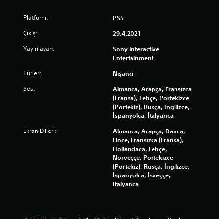
y
s
n
ı
Platform:
PS5
a
l
y
Çıkış:
29.4.2021
ı
a
T
b
Yayınlayan:
Sony Interactive
u
i
Entertainment
t
l
Türler:
Nişancı
m
i
r
a
Ses:
Almanca, Arapça, Fransızca
s
d
(Fransa), Lehçe, Portekizce
i
a
(Portekiz), Rusça, İngilizce,
n
n
İspanyolca, İtalyanca
i
o
z
Ekran Dilleri:
Almanca, Arapça, Danca,
y
.
Fince, Fransızca (Fransa),
n
Hollandaca, Lehçe,
a
Norveççe, Portekizce
n
(Portekiz), Rusça, İngilizce,
a
İspanyolca, İsveççe,
b
İtalyanca
i
l
i