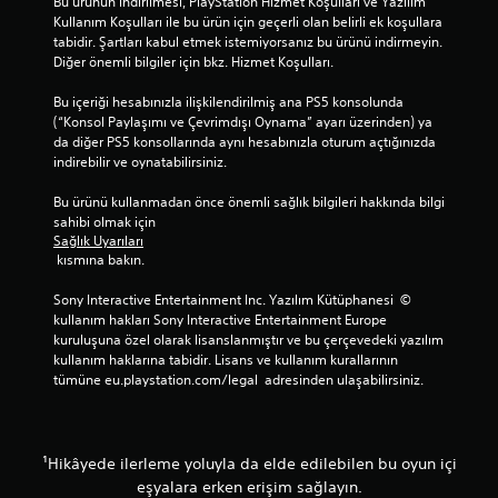
Bu ürünün indirilmesi, PlayStation Hizmet Koşulları ve Yazılım 
r
Kullanım Koşulları ile bu ürün için geçerli olan belirli ek koşullara 
A
tabidir. Şartları kabul etmek istemiyorsanız bu ürünü indirmeyin. 
ş
Diğer önemli bilgiler için bkz. Hizmet Koşulları.
a
ğ
Bu içeriği hesabınızla ilişkilendirilmiş ana PS5 konsolunda 
ı
(“Konsol Paylaşımı ve Çevrimdışı Oynama” ayarı üzerinden) ya 
y
da diğer PS5 konsollarında aynı hesabınızla oturum açtığınızda 
ö
indirebilir ve oynatabilirsiniz.
n
d
Bu ürünü kullanmadan önce önemli sağlık bilgileri hakkında bilgi 
ü
sahibi olmak için 
ğ
Sağlık Uyarıları
m
 kısmına bakın.
e
l
Sony Interactive Entertainment Inc. Yazılım Kütüphanesi  © 
e
kullanım hakları Sony Interactive Entertainment Europe 
r
kuruluşuna özel olarak lisanslanmıştır ve bu çerçevedeki yazılım 
i
kullanım haklarına tabidir. Lisans ve kullanım kurallarının 
n
tümüne eu.playstation.com/legal  adresinden ulaşabilirsiniz.
i
b
a
s
¹Hikâyede ilerleme yoluyla da elde edilebilen bu oyun içi
ı
eşyalara erken erişim sağlayın.
l