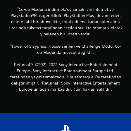
ı
t
²Co-op Modunu indirmek/oynamak için internet ve
u
PlayStation®Plus gereklidir. PlayStation Plus, devam eden
t
ücrete tabi bir aboneliktir, iptal edilene kadar satın alma
m
sırasında tüketici tarafından seçilen sıklıkta otomatik olarak
a
yinelenen bir ücreti vardır.
d
a
n
³Tower of Sisyphus, House serileri ve Challenge Modu, Co-
o
op Modunda mevcut değildir.
y
u
Returnal™ ©2021-2022 Sony Interactive Entertainment
n
Europe. Sony Interactive Entertainment Europe Ltd.
u
tarafından yayınlanmaktadır. Housemarque Oy tarafından
o
y
geliştirilmiştir. “Returnal” Sony Interactive Entertainment
n
Europe’un ticari markasıdır. Tüm hakları saklıdır.
a
y
a
b
i
l
i
r