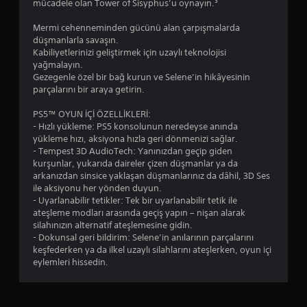
mücadele olan Tower of Sisyphus’u oynayın.³
a
b
n
i
Mermi cehenneminden gücünü alan çarpışmalarda
ı
l
düşmanlarla savaşın.
n
i
Kabiliyetlerinizi geliştirmek için uzaylı teknolojisi
o
r
yağmalayın.
r
s
Gezegenle özel bir bağ kurun ve Selene’in hikâyesinin
t
i
parçalarını bir araya getirin.
a
n
s
i
PS5™ OYUN İÇİ ÖZELLİKLERİ:
ı
z
- Hızlı yükleme: PS5 konsolunun neredeyse anında
n
.
yükleme hızı, aksiyona hızla geri dönmenizi sağlar.
d
- Tempest 3D AudioTech: Yanınızdan geçip giden
a
kurşunlar, yukarıda daireler çizen düşmanlar ya da
D
b
arkanızdan sinsice yaklaşan düşmanlarınız da dâhil, 3D Ses
i
ü
ile aksiyonu her yönden duyun.
r
ğ
- Uyarlanabilir tetikler: Tek bir uyarlanabilir tetik ile
n
m
ateşleme modları arasında geçiş yapın – nişan alarak
o
e
silahınızın alternatif ateşlemesine gidin.
k
l
- Dokunsal geri bildirim: Selene’in anılarının parçalarını
t
e
keşfederken ya da ilkel uzaylı silahlarını ateşlerken, oyun içi
a
r
eylemleri hissedin.
i
e
l
B
e
o
a