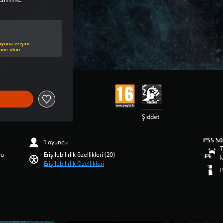
zerinden indirim uygulanmıştır
oyuna erişim
bone olun
Şiddet
PS5 S
1 oyuncu
T
yu
Erişilebilirlik özellikleri (20)
k
Erişilebilirlik Özellikleri