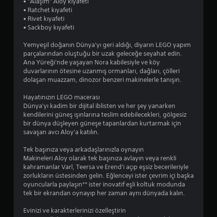
y
• "Alaşım" Aloy kıyafeti
• Ratchet kıyafeti
ı
• Rivet kıyafeti
• Sackboy kıyafeti
l
Yemyeşil doğanın Dünya'yı geri aldığı, diyarın LEGO yapım
d
parçalarından oluştuğu bir uzak geleceğe seyahat edin.
Ana Yüreği'nde yaşayan Nora kabilesiyle ve köy
ı
duvarlarının ötesine uzanmış ormanları, dağları, çölleri
dolaşan muazzam, dinozor benzeri makinelerle tanışın.
z
Hayatınızın LEGO macerası
Dünya'yı kadim bir dijital iblisten ve her şey yanarken
kendilerini güneş ışınlarına teslim edebilecekleri, gölgesiz
bir dünya düşleyen güneşe tapanlardan kurtarmak için
savaşan avcı Aloy'a katılın.
Tek başınıza veya arkadaşlarınızla oynayın
Makineleri Aloy olarak tek başınıza avlayın veya renkli
kahramanlar Varl, Teersa ve Erend'i açıp eşsiz becerileriyle
zorlukların üstesinden gelin. Eğlenceyi ister çevrim içi başka
oyuncularla paylaşın** ister inovatif eşli koltuk modunda
tek bir ekrandan oynayıp her zaman aynı dünyada kalın.
Evinizi ve karakterlerinizi özelleştirin