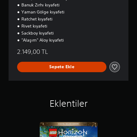
m
Banuk Zırhı kıyafeti
Yaman Gölge kıyafeti
Ratchet kıyafeti
Rivet kıyafeti
Sackboy kıyafeti
"Alaşım" Aloy kıyafeti
2.149,00 TL
Sepete Ekle
Eklentiler