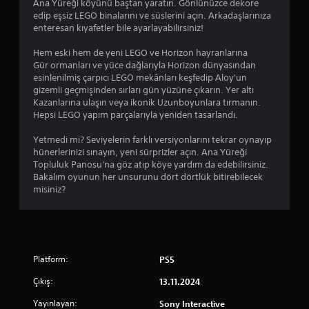
Ana Yüreği köyünü baştan yaratın. Gönlünüzce dekore
edip eşsiz LEGO binalarını ve süslerini açın. Arkadaşlarınıza
enteresan kıyafetler bile ayarlayabilirsiniz!
Hem eski hem de yeni LEGO ve Horizon hayranlarına
Gür ormanları ve yüce dağlarıyla Horizon dünyasından
esinlenilmiş çarpıcı LEGO mekânları keşfedip Aloy'un
gizemli geçmişinden sırları gün yüzüne çıkarın. Yer altı
Kazanlarına ulaşın veya ikonik Uzunboyunlara tırmanın.
Hepsi LEGO yapım parçalarıyla yeniden tasarlandı.
Yetmedi mi? Seviyelerin farklı versiyonlarını tekrar oynayıp
hünerlerinizi sınayın, yeni sürprizler açın. Ana Yüreği
Topluluk Panosu'na göz atıp köye yardım da edebilirsiniz.
Bakalım oyunun her unsurunu dört dörtlük bitirebilecek
misiniz?
Platform:
PS5
Çıkış:
13.11.2024
Yayınlayan:
Sony Interactive