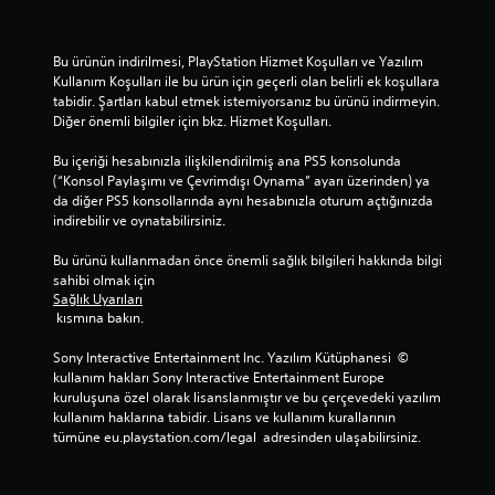
Bu ürünün indirilmesi, PlayStation Hizmet Koşulları ve Yazılım 
Kullanım Koşulları ile bu ürün için geçerli olan belirli ek koşullara 
tabidir. Şartları kabul etmek istemiyorsanız bu ürünü indirmeyin. 
Diğer önemli bilgiler için bkz. Hizmet Koşulları.
Bu içeriği hesabınızla ilişkilendirilmiş ana PS5 konsolunda 
(“Konsol Paylaşımı ve Çevrimdışı Oynama” ayarı üzerinden) ya 
da diğer PS5 konsollarında aynı hesabınızla oturum açtığınızda 
indirebilir ve oynatabilirsiniz.
Bu ürünü kullanmadan önce önemli sağlık bilgileri hakkında bilgi 
sahibi olmak için 
Sağlık Uyarıları
 kısmına bakın.
Sony Interactive Entertainment Inc. Yazılım Kütüphanesi  © 
kullanım hakları Sony Interactive Entertainment Europe 
kuruluşuna özel olarak lisanslanmıştır ve bu çerçevedeki yazılım 
kullanım haklarına tabidir. Lisans ve kullanım kurallarının 
tümüne eu.playstation.com/legal  adresinden ulaşabilirsiniz.