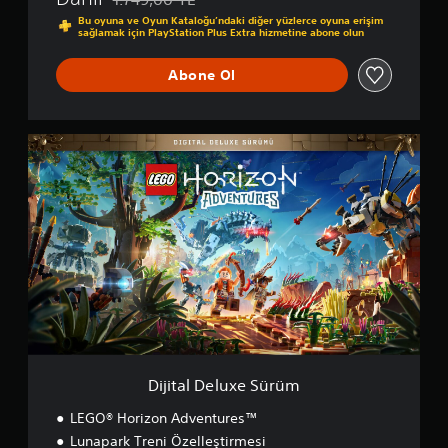
Orijinal fiyat olan 1.749,00 TL üzerinden indirim uy
Bu oyuna ve Oyun Kataloğu’ndaki diğer yüzlerce oyuna erişim
sağlamak için PlayStation Plus Extra hizmetine abone olun
Abone Ol
D
i
j
i
t
a
l
D
e
l
u
x
e
S
Dijital Deluxe Sürüm
ü
r
LEGO® Horizon Adventures™
ü
Lunapark Treni Özelleştirmesi