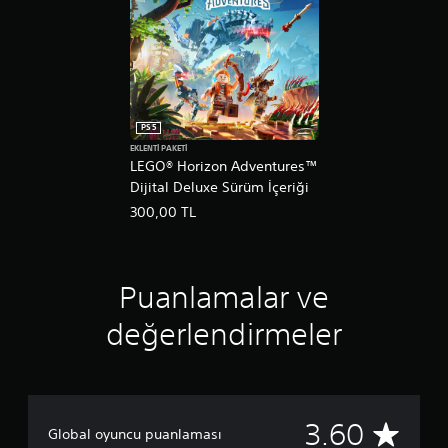
PS5
EKLENTI PAKETI
LEGO® Horizon Adventures™
Dijital Deluxe Sürüm İçeriği
300,00 TL
Puanlamalar ve
değerlendirmeler
9
3.60
Global oyuncu puanlaması