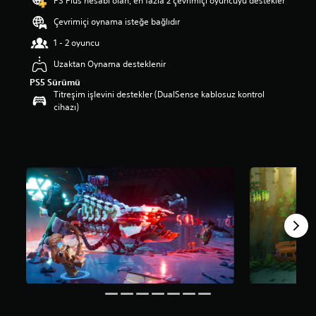
PS Plus hesabı olan, en fazla 2 çevrimiçi oyuncuyu destekler
a
Çevrimiçi oynama isteğe bağlıdır
m
a
1 - 2 oyuncu
p
u
Uzaktan Oynama desteklenir
a
PS5 Sürümü
n
Titreşim işlevini destekler (DualSense kablosuz kontrol
l
cihazı)
a
m
a
5
y
ı
l
d
ı
z
ü
z
e
r
i
n