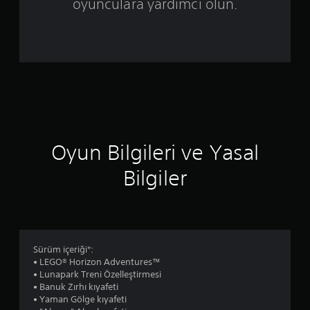
ü
oyunculara yardımcı olun.
z
e
r
i
n
Oyun Bilgileri ve Yasal
d
Bilgiler
e
n
3
Sürüm içeriği*:
.
• LEGO® Horizon Adventures™
• Lunapark Treni Özelleştirmesi
6
• Banuk Zırhı kıyafeti
• Yaman Gölge kıyafeti