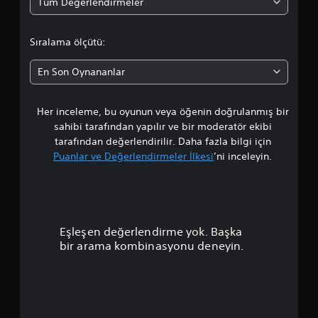
Tüm Değerlendirmeler
a
o
Sıralama ölçütü:
r
En Son Oynananlar
t
Her inceleme, bu oyunun veya öğenin doğrulanmış bir
a
sahibi tarafından yapılır ve bir moderatör ekibi
l
tarafından değerlendirilir. Daha fazla bilgi için
Puanlar ve Değerlendirmeler İlkesi
’ni inceleyin.
a
m
a
Eşleşen değerlendirme yok. Başka
p
bir arama kombinasyonu deneyin.
u
a