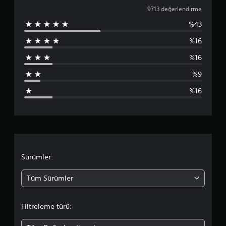
7
9713 değerlendirme
%43
1
%16
3
%16
p
%9
u
%16
a
n
l
a
Sürümler:
m
Tüm Sürümler
a
Filtreleme türü:
d