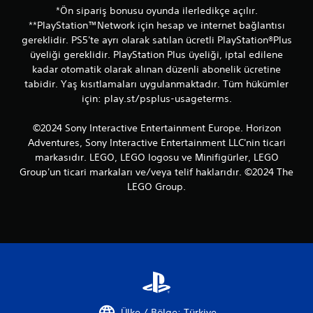
*Ön sipariş bonusu oyunda ilerledikçe açılır.
**PlayStation™Network için hesap ve internet bağlantısı
gereklidir. PS5'te ayrı olarak satılan ücretli PlayStation®Plus
üyeliği gereklidir. PlayStation Plus üyeliği, iptal edilene
kadar otomatik olarak alınan düzenli abonelik ücretine
tabidir. Yaş kısıtlamaları uygulanmaktadır. Tüm hükümler
için: play.st/psplus-usageterms.
©2024 Sony Interactive Entertainment Europe. Horizon
Adventures, Sony Interactive Entertainment LLC'nin ticari
markasıdır. LEGO, LEGO logosu ve Minifigürler, LEGO
Group'un ticari markaları ve/veya telif haklarıdır. ©2024 The
LEGO Group.
Ülke / Bölge: Türkiye