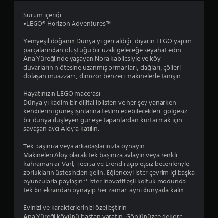
3
Sürüm içeriği:
.
•LEGO® Horizon Adventures™
6
Yemyeşil doğanın Dünya'yı geri aldığı, diyarın LEGO yapım
parçalarından oluştuğu bir uzak geleceğe seyahat edin.
y
Ana Yüreği'nde yaşayan Nora kabilesiyle ve köy
duvarlarının ötesine uzanmış ormanları, dağları, çölleri
ı
dolaşan muazzam, dinozor benzeri makinelerle tanışın.
l
Hayatınızın LEGO macerası
Dünya'yı kadim bir dijital iblisten ve her şey yanarken
d
kendilerini güneş ışınlarına teslim edebilecekleri, gölgesiz
bir dünya düşleyen güneşe tapanlardan kurtarmak için
ı
savaşan avcı Aloy'a katılın.
z
Tek başınıza veya arkadaşlarınızla oynayın
Makineleri Aloy olarak tek başınıza avlayın veya renkli
kahramanlar Varl, Teersa ve Erend'i açıp eşsiz becerileriyle
zorlukların üstesinden gelin. Eğlenceyi ister çevrim içi başka
oyuncularla paylaşın** ister inovatif eşli koltuk modunda
tek bir ekrandan oynayıp her zaman aynı dünyada kalın.
Evinizi ve karakterlerinizi özelleştirin
Ana Yüreği köyünü baştan yaratın. Gönlünüzce dekore