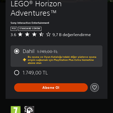
LEGO® Horizon 
Adventures™
Sony Interactive Entertainment
PS5
STANDARD SÜRÜM
3.6
9,7 B değerlendirme
9
,
7
B
Dahil
1.749,00 TL
p
Orijinal fiyat olan 1.749,00 TL üzerinden indi
Bu oyuna ve Oyun Kataloğu’ndaki diğer yüzlerce oyuna
u
erişim sağlamak için PlayStation Plus Extra hizmetine
a
abone olun
n
l
1.749,00 TL
a
m
a
Abone Ol
d
a
o
r
t
a