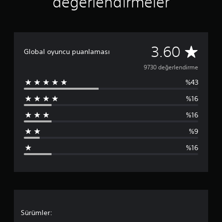
değerlendirmeler
9
3.60
Global oyuncu puanlaması
7
9730 değerlendirme
%43
3
%16
0
%16
p
%9
u
%16
a
n
l
a
Sürümler: