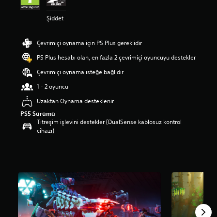
l
a
Şiddet
m
a
p
Çevrimiçi oynama için PS Plus gereklidir
u
PS Plus hesabı olan, en fazla 2 çevrimiçi oyuncuyu destekler
a
n
Çevrimiçi oynama isteğe bağlıdır
l
a
1 - 2 oyuncu
m
Uzaktan Oynama desteklenir
a
5
PS5 Sürümü
y
Titreşim işlevini destekler (DualSense kablosuz kontrol
ı
cihazı)
l
d
ı
z
ü
z
e
r
i
n