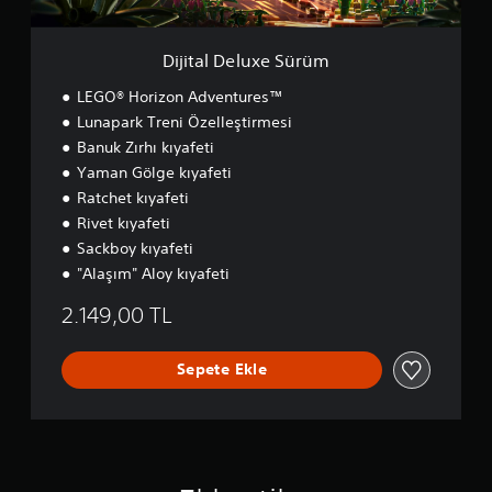
x
e
S
Dijital Deluxe Sürüm
ü
r
LEGO® Horizon Adventures™
ü
Lunapark Treni Özelleştirmesi
m
Banuk Zırhı kıyafeti
Yaman Gölge kıyafeti
Ratchet kıyafeti
Rivet kıyafeti
Sackboy kıyafeti
"Alaşım" Aloy kıyafeti
2.149,00 TL
Sepete Ekle