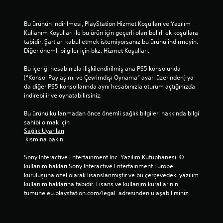
Bu ürünün indirilmesi, PlayStation Hizmet Koşulları ve Yazılım 
Kullanım Koşulları ile bu ürün için geçerli olan belirli ek koşullara 
tabidir. Şartları kabul etmek istemiyorsanız bu ürünü indirmeyin. 
Diğer önemli bilgiler için bkz. Hizmet Koşulları.
Bu içeriği hesabınızla ilişkilendirilmiş ana PS5 konsolunda 
(“Konsol Paylaşımı ve Çevrimdışı Oynama” ayarı üzerinden) ya 
da diğer PS5 konsollarında aynı hesabınızla oturum açtığınızda 
indirebilir ve oynatabilirsiniz.
Bu ürünü kullanmadan önce önemli sağlık bilgileri hakkında bilgi 
sahibi olmak için 
Sağlık Uyarıları
 kısmına bakın.
Sony Interactive Entertainment Inc. Yazılım Kütüphanesi  © 
kullanım hakları Sony Interactive Entertainment Europe 
kuruluşuna özel olarak lisanslanmıştır ve bu çerçevedeki yazılım 
kullanım haklarına tabidir. Lisans ve kullanım kurallarının 
tümüne eu.playstation.com/legal  adresinden ulaşabilirsiniz.