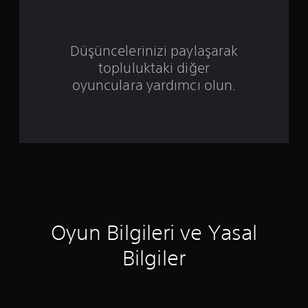
d
ı
Düşüncelerinizi paylaşarak
z
topluluktaki diğer
ü
oyunculara yardımcı olun.
z
e
r
i
n
Oyun Bilgileri ve Yasal
d
Bilgiler
e
n