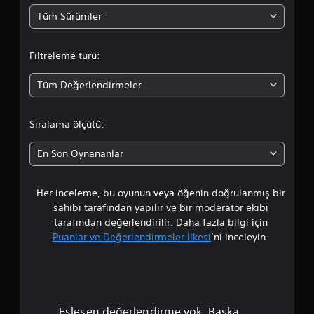
m
Tüm Sürümler
a
Filtreleme türü:
d
Tüm Değerlendirmeler
a
o
Sıralama ölçütü:
r
En Son Oynananlar
t
Her inceleme, bu oyunun veya öğenin doğrulanmış bir
a
sahibi tarafından yapılır ve bir moderatör ekibi
l
tarafından değerlendirilir. Daha fazla bilgi için
Puanlar ve Değerlendirmeler İlkesi
’ni inceleyin.
a
m
a
Eşleşen değerlendirme yok. Başka