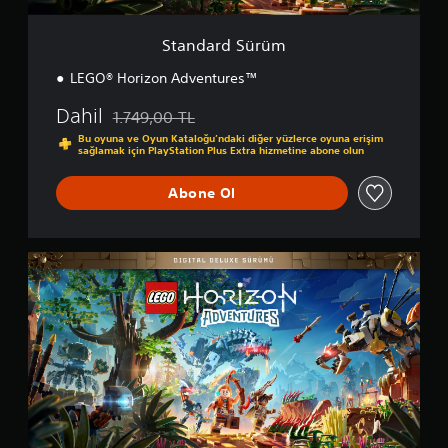
ü
m
Standard Sürüm
LEGO® Horizon Adventures™
Dahil
1.749,00 TL
Orijinal fiyat olan 1.749,00 TL üzerinden indirim uy
Bu oyuna ve Oyun Kataloğu’ndaki diğer yüzlerce oyuna erişim
sağlamak için PlayStation Plus Extra hizmetine abone olun
Abone Ol
D
i
j
i
t
a
l
D
e
l
u