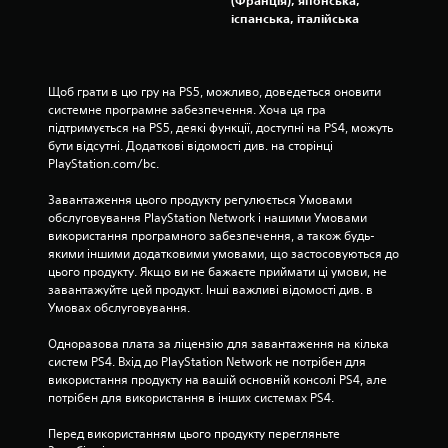
іспанська, італійська
Щоб грати в цю гру на PS5, можливо, доведеться оновити 
системне програмне забезпечення. Хоча ця гра 
підтримується на PS5, деякі функції, доступні на PS4, можуть 
бути відсутні. Додаткові відомості див. на сторінці 
PlayStation.com/bc.
Завантаження цього продукту регулюється Умовами 
обслуговування PlayStation Network і нашими Умовами 
використання програмного забезпечення, а також будь-
якими іншими додатковими умовами, що застосовуються до 
цього продукту. Якщо ви не бажаєте приймати ці умови, не 
завантажуйте цей продукт. Інші важливі відомості див. в 
Умовах обслуговування.
Одноразова плата за ліцензію для завантаження на кілька 
систем PS4. Вхід до PlayStation Network не потрібен для 
використання продукту на вашій основній консолі PS4, але 
потрібен для використання в інших системах PS4.
Перед використанням цього продукту перегляньте 