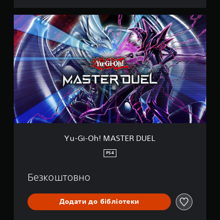
Y
u
-
G
i
-
O
h
!
M
A
S
T
E
Yu-Gi-Oh! MASTER DUEL
R
D
PS4
U
E
Безкоштовно
L
Додати до бібліотеки