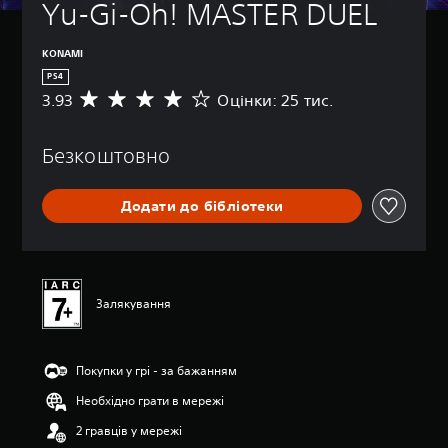
Yu-Gi-Oh! MASTER DUEL
KONAMI
PS4
3.93
Оцінки: 25 тис.
С
е
р
Безкоштовно
е
д
н
Додати до бібліотеки
я
о
ц
і
н
к
Залякування
а
:
3
Покупки у грі - за бажанням
.
9
Необхідно грати в мережі
3
з
2 гравців у мережі
п