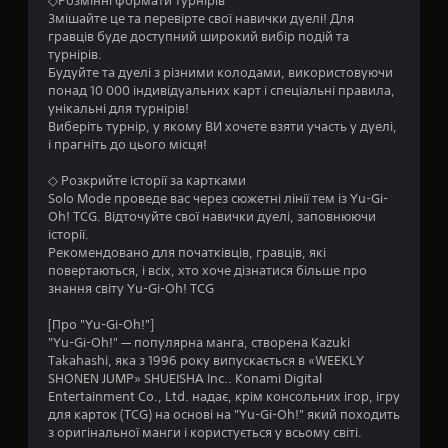
◇Розмінні формати турнірів
к
Змішайте це та перевірте свої навички дуелі! Для
гравців буде доступний широкий вибір подій та
н
турнірів.
Будуйте та дуелі з різними колодами, використовуючи
а
понад 10 000 індивідуальних карт і спеціальні правила,
унікальні для турнірів!
о
Виберіть турнір, у якому ВИ хочете взяти участь у дуелі,
і прагніть до цього місця!
с
◇ Розкрийте історії за картками
н
Solo Mode проведе вас через сюжетні лінії тем із Yu-Gi-
Oh! TCG. Відточуйте свої навички дуелі, заповнюючи
о
історії.
Рекомендовано для початківців, гравців, які
в
повертаються, і всіх, хто хоче дізнатися більше про
знання світу Yu-Gi-Oh! TCG
і
[Про "Yu-Gi-Oh!"]
2
"Yu-Gi-Oh!" — популярна манга, створена Kazuki
Takahashi, яка з 1996 року випускається в «WEEKLY
5
SHONEN JUMP» SHUEISHA Inc.. Konami Digital
Entertainment Co., Ltd. надає, крім консольних ігор, ігру
9
для карток (TCG) на основі на "Yu-Gi-Oh!" який походить
з оригінальної манги і користується у всьому світі.