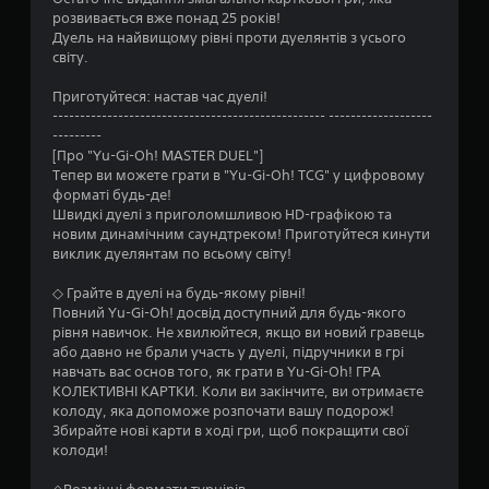
9
розвивається вже понад 25 років!
Дуель на найвищому рівні проти дуелянтів з усього
3
світу.
з
Приготуйтеся: настав час дуелі!
-------------------------------------------------- -------------------
п
---------
[Про "Yu-Gi-Oh! MASTER DUEL"]
’
Тепер ви можете грати в "Yu-Gi-Oh! TCG" у цифровому
форматі будь-де!
я
Швидкі дуелі з приголомшливою HD-графікою та
новим динамічним саундтреком! Приготуйтеся кинути
т
виклик дуелянтам по всьому світу!
и
◇ Грайте в дуелі на будь-якому рівні!
Повний Yu-Gi-Oh! досвід доступний для будь-якого
рівня навичок. Не хвилюйтеся, якщо ви новий гравець
з
або давно не брали участь у дуелі, підручники в грі
навчать вас основ того, як грати в Yu-Gi-Oh! ГРА
і
КОЛЕКТИВНІ КАРТКИ. Коли ви закінчите, ви отримаєте
колоду, яка допоможе розпочати вашу подорож!
р
Збирайте нові карти в ході гри, щоб покращити свої
колоди!
о