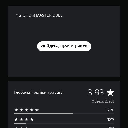
Yu-Gi-Oh! MASTER DUEL
Увійдіть, щоб оцінити
С
3.93
Глобальні оцінки гравців
е
Оцінки: 25983
59%
р
12%
е