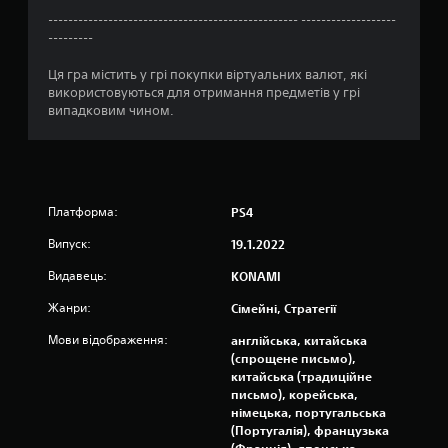
8
-------------------------------------------------- -------------------
3
---------
Ця гра містить у грі покупки віртуальних валют, які
о
використовуються для отримання предметів у грі
випадковим чином.
ц
і
н
Платформа:
PS4
о
Випуск:
19.1.2022
к
Видавець:
KONAMI
Жанри:
Сімейні, Стратегії
Мови відображення:
англійська, китайська
(спрощене письмо),
китайська (традиційне
письмо), корейська,
німецька, португальська
(Португалія), французька
(Франція), японська,