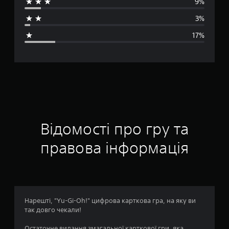
9%
д
3%
н
17%
я
о
ц
і
н
Відомості про гру та
к
правова інформація
а
:
3
Нарешті, "Yu-Gi-Oh!" цифрова карткова гра, на яку ви
так довго чекали!
.
Остаточне видання змагальної карткової гри, яка