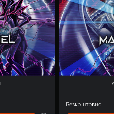
G
i
-
O
h
!
M
A
S
T
E
R
D
U
E
L
EL
Y
Безкоштовно