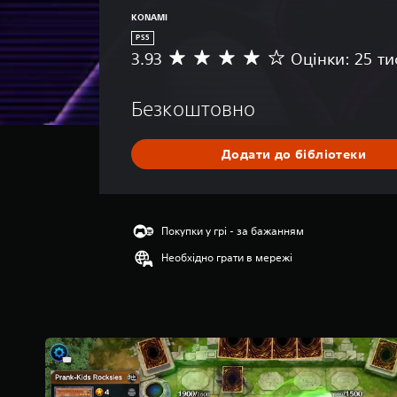
KONAMI
PS5
3.93
Оцінки: 25 ти
С
е
р
Безкоштовно
е
д
н
Додати до бібліотеки
я
о
ц
і
н
Покупки у грі - за бажанням
к
Необхідно грати в мережі
а
:
3
.
9
3
з
п
’