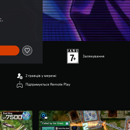
с.
Залякування
2 гравців у мережі
Підтримується Remote Play