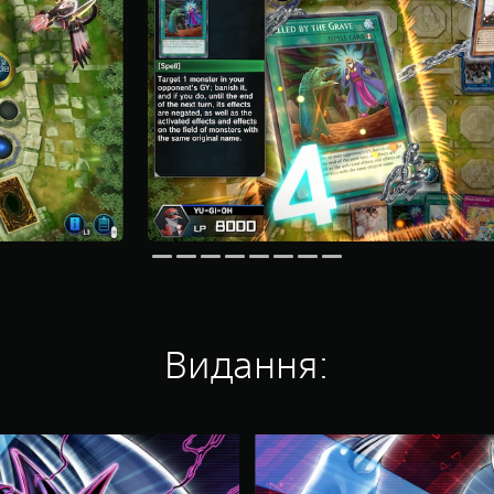
Видання:
Y
u
-