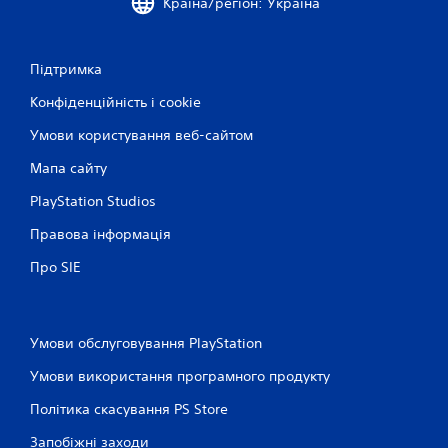
Країна/регіон: Україна
и
г
ш
о
е
к
д
Підтримка
е
л
р
я
Конфіденційність і cookie
г
у
р
Умови користування веб-сайтом
в
и
а
Мапа сайту
н
н
е
н
PlayStation Studios
в
я
м
Правова інформація
М
е
о
р
Про SIE
ж
е
н
ж
а
і
г
)
Умови обслуговування PlayStation
р
.
а
Умови використання програмного продукту
т
З
и
Політика скасування PS Store
б
у
е
г
Запобіжні заходи