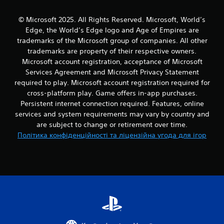
о
в
© Microsoft 2025. All Rights Reserved. Microsoft, World’s
и
М
й
Edge, the World’s Edge logo and Age of Empires are
о
п
trademarks of the Microsoft group of companies. All other
ж
р
trademarks are property of their respective owners.
н
о
Microsoft account registration, acceptance of Microsoft
а
ц
г
Services Agreement and Microsoft Privacy Statement
е
р
required to play. Microsoft account registration required for
с
а
а
cross-platform play. Game offers in-app purchases.
б
т
Persistent internet connection required. Features, online
о
и
services and system requirements may vary by country and
к
б
are subject to change or retirement over time.
і
е
Політика конфіденційності та ліцензійна угода для ігор
н
з
е
с
м
е
а
н
т
с
и
к
о
у
р
(
н
л
о