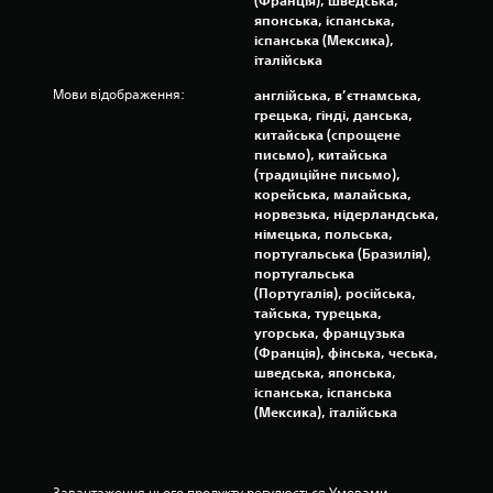
(Франція), шведська,
б
японська, іспанська,
П
е
іспанська (Мексика),
р
з
італійська
и
п
з
о
Мови відображення:
англійська, в’єтнамська,
у
т
грецька, гінді, данська,
р
п
китайська (спрощене
е
и
письмо), китайська
б
(традиційне письмо),
н
и
корейська, малайська,
е
н
норвезька, нідерландська,
н
а
німецька, польська,
н
т
португальська (Бразилія),
я
и
португальська
г
с
(Португалія), російська,
р
к
тайська, турецька,
а
и
угорська, французька
т
(Франція), фінська, чеська,
М
и
шведська, японська,
о
к
іспанська, іспанська
ж
н
(Мексика), італійська
н
о
а
п
в
к
б
и
Завантаження цього продукту регулюється Умовами 