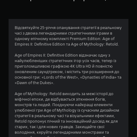
о
н
о
і
н
0
л
,
а
о
в
т
0
с
и
и
а
Відсвяткуйте 25-річчя опанування стратегії в реальному
к
о
с
б
часі з двома легендарними стратегічними іграми в
о
к
о
одному епічному комплекті Premium Edition: Age of
н
ц
в
а
Empires II: Definitive Edition та Age of Mythology: Retold.
у
в
н
ю
і
е
Age of Empires II: Definitive Edition відзначає одну з
н
ч
д
найулюбленіших стратегічних ігор усіх часів, тепер із
и
я
н
е
приголомшливою графікою 4K Ultra HD й повністю
о
к
н
оновленим саундтреком, і містить три розширення до
к
н
о
н
основної гри: «Lords of the West», «Dynasties of India» та
р
о
я
«Dawn of the Dukes».
е
п
к
т
м
о
е
Age of Mythology: Retold виходить за межі історії до
і
к
к
міфічної епохи, де відбувається зіткнення богів,
і
с
монстрів та людей. Поєднуючи найкращі елементи
г
М
т
улюбленої гри Age of Mythology із сучасним дизайном
р
о
у
стратегії в реальному часі та візуальними ефектами,
о
ж
.
Retold пропонує пічний та інноваційний досвід як для
в
н
старих, так і для нових гравців. Захищайте свої
і
а
володіння, керуйте легендарними монстрами та
о
г