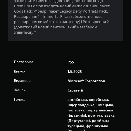
закликайте силу богів для знищення ворогів. До
п
р
Premium Edition входить новий ексклюзивний пакет
е
а
Gods Pack: Фрейр, пакет Legacy Deity Portraits Pack,
р
т
Розширення 1 – Immortal Pillars (абсолютно нове
а
и
розширення китайського пантеону) і Розширення 2
ц
у
(додатковий новий пантеон, який незабаром
і
г
з’явиться). *
ї
р
б
у
е
т
з
а
п
п
о
е
Платформа:
PS5
с
р
л
е
Випуск:
1.5.2025
і
х
Видавець:
д
Microsoft Corporation
о
о
д
Жанри:
Стратегії
в
и
н
т
Голос:
англійська, корейська,
о
и
нідерландська, німецька,
с
в
польська, португальська
т
м
(Бразилія), португальська
і
е
(Португалія), російська,
.
н
турецька, французька
ю