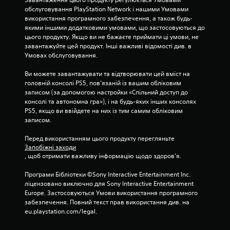
у
ш
обслуговування PlayStation Network і нашими Умовами 
д
в
використання програмного забезпечення, а також будь-
ь
и
якими іншими додатковими умовами, що застосовуються до 
-
д
цього продукту. Якщо ви не бажаєте приймати ці умови, не 
я
к
завантажуйте цей продукт. Інші важливі відомості див. в 
к
о
Умовах обслуговування.
и
а
й
б
Ви можете завантажувати та відтворювати цей вміст на 
ч
о
головній консолі PS5, пов’язаній із вашим обліковим 
а
з
записом (за допомогою настройки «Спільний доступ до 
с
о
консолі та автономна гра»), і на будь-яких інших консолях 
п
б
PS5, якщо ви ввійдете на них із тим самим обліковим 
р
м
записом.
и
е
з
ж
Перед використанням цього продукту перегляньте 
у
е
Запобіжні заходи
п
н
, щоб отримати важливу інформацію щодо здоров’я.
и
н
н
я
Програми Бібліотеки ©Sony Interactive Entertainment Inc. 
и
м
ліцензовано виключно для Sony Interactive Entertainment 
т
ч
Europe. Застосовуються Умови використання програмного 
и
а
забезпечення. Повний текст прав використання див. на 
і
с
eu.playstation.com/legal.
г
у
р
.