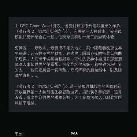
价
）
由 GSC Game World 开发、备受好评的系列游戏推出的续作
《潜行者 2：切尔诺贝利之心》。它将第一人称射击、沉浸式
模拟和恐怖结合在一起，让玩家拥有独一无二的游戏体验。
变异区——最致命、最捉摸不定的地方。其中隐藏着改变世界
的秘密，还有数不尽的财富。在这里，瞬息万变的特异点扭曲
了现实，人们出于贪婪自相残杀，可怕的变异体会捕杀那些胆
敢深入未知世界的倒霉蛋。可变异区仍然吸引着被称为潜行者
的人——他们愿意冒一切风险，寻找稀有的超自然体，以及隐
藏的真相……
《潜行者 2：切尔诺贝利之心》是一款极具挑战性的黑暗科幻
开放世界第一人称射击生存冒险游戏。搜刮装备和资源，追寻
奇观，做出性命攸关的艰难选择，为了穿越切尔诺贝利异常区
域铺平道路。
平台:
PS5