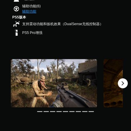
音
，
游
辅助功能(6)
效
9
玩
辅助功能
。
.
游
PS5版本
9
戏
支持震动功能和扳机效果（DualSense无线控制器）
K
和
个
导
PS5 Pro增强
评
航
价
菜
）
单
。
无
需
快
速
按
下
键
即
可
游
玩