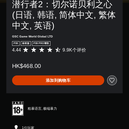
相
潜行者2：切尔诺贝利之心 
可
敏
同
以
度
。
(日语, 韩语, 简体中文, 繁体
变
选
更
项
中文, 英语)
3
重
。
D
要
音
的
GSC Game World Global LTD
无
颜
效
PS5
标准版
PS5 PRO增强
需
色
您
4.44
9.9K个评价
平
按
以
可
均
住
更
以
评
易
键
开
HK$468.00
价
于
即
启
4
区
可
音
.
分
游
频
添加到购物车
4
它
输
玩
4
们
出
颗
您
。
，
星
无
以
（
需
便
满
按
粗暴语言, 极端暴力
享
分
住
受
5
键
环
颗
即
绕
1位玩家
星
可