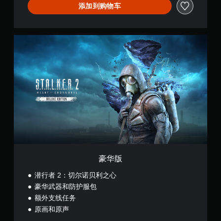
单
添加到购物车
。
豪
华
版
豪华版
潜行者 2：切尔诺贝利之心
豪华武器和防护服包
额外支线任务
原画和原声