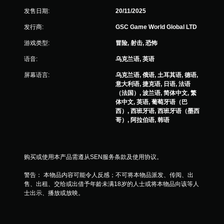
发售日期:
20/11/2025
发行商:
GSC Game World Global LTD
游戏类型:
冒险, 射击, 恐怖
语音:
乌克兰语, 英语
屏幕语言:
乌克兰语, 俄语, 土耳其语, 德语,
意大利语, 捷克语, 日语, 法语
（法国）, 波兰语, 简体中文, 繁
体中文, 英语, 葡萄牙语（巴
西）, 西班牙语, 西班牙语（墨西
哥）, 阿拉伯语, 韩语
购买或使用本产品需遵从SEN服务条款及使用协议。
警告： 本物品内容可能令人反感；不可将本物品派发、传阅、出
售、出租、交给或出借予年龄未满18岁的人士或将本物品向该等人
士出示、播放或放映。