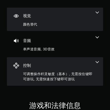
满
分
视觉
5
颜色替代
颗
星
音频
，
单声道音频, 3D音效
9
9
控制
8
可调整操作杆灵敏度（基本）, 无需按住键即
可游玩, 无需快速按下键即可游玩
3
个
评
游戏和法律信息