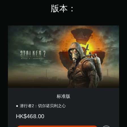
您
版本：
无
需
迅
速
或
标
在
准
限
版
定
时
间
内
按
下
键
即
可
游
玩
标准版
游
戏
潜行者2：切尔诺贝利之心
和
导
HK$468.00
航
菜