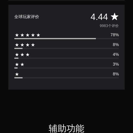
平
4.44
全球玩家评价
均
9983个评价
78%
评
8%
价
4%
4
3%
.
8%
4
4
颗
星
（
辅助功能