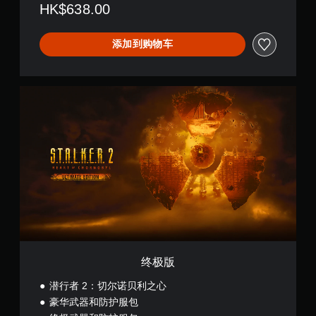
HK$638.00
添加到购物车
终
极
版
终极版
潜行者 2：切尔诺贝利之心
豪华武器和防护服包