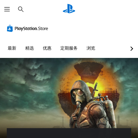
搜
索
颜
单
可
色
声
调
替
道
整
代
音
操
频
作
您
最新
精选
优惠
定期服务
浏览
杆
无
您
灵
需
可
依
敏
以
赖
将
度
于
每
（
理
个
基
解
喇
本
颜
叭
）
色
的
游
提
音
玩
供
频
游
一
输
戏
些
出
，
操
设
或
作
置
者
杆
为
您
灵