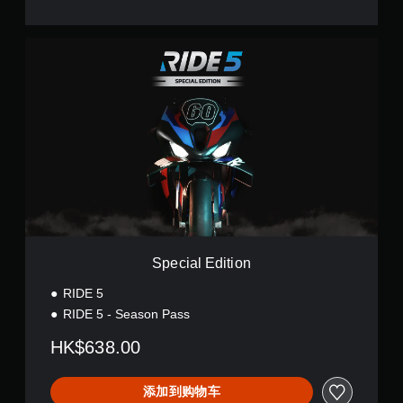
S
p
e
c
i
a
l
E
d
i
t
i
o
n
Special Edition
RIDE 5
RIDE 5 - Season Pass
HK$638.00
添加到购物车