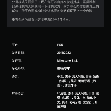
分屏模式又回归了！现在你可以向好友发起挑战，赢得胜利！
如果你想向大家展现一下你的实力，耐力赛会向你提供真正的
试炼，跨平台游戏功能会让比赛的刺激程度更上一个台阶。
季票包含的所有内容将于2024年2月推出。
平台:
PS5
发售日期:
20/8/2023
发行商:
Milestone S.r.l.
游戏类型:
驾驶/赛车
语音:
中文, 德语, 意大利语, 日语, 法语
（法国）, 英语, 葡萄牙语（巴
西）, 西班牙语
屏幕语言:
印尼语, 德语, 意大利语, 日语, 法
语（法国）, 简体中文, 繁体中
文, 英语, 葡萄牙语（巴西）, 西
班牙语