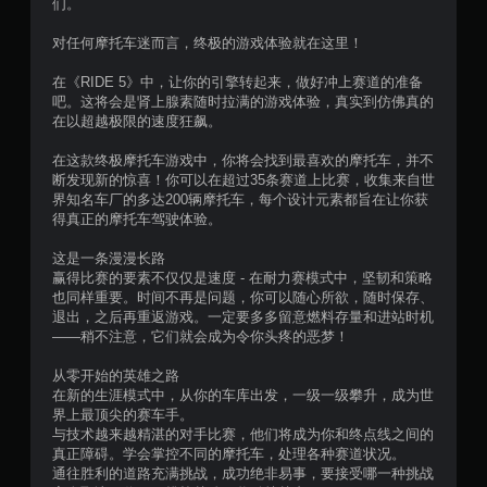
们。
星
对任何摩托车迷而言，终极的游戏体验就在这里！
，
在《RIDE 5》中，让你的引擎转起来，做好冲上赛道的准备
5
吧。这将会是肾上腺素随时拉满的游戏体验，真实到仿佛真的
在以超越极限的速度狂飙。
9
在这款终极摩托车游戏中，你将会找到最喜欢的摩托车，并不
2
断发现新的惊喜！你可以在超过35条赛道上比赛，收集来自世
界知名车厂的多达200辆摩托车，每个设计元素都旨在让你获
0
得真正的摩托车驾驶体验。
个
这是一条漫漫长路
赢得比赛的要素不仅仅是速度 - 在耐力赛模式中，坚韧和策略
评
也同样重要。时间不再是问题，你可以随心所欲，随时保存、
退出，之后再重返游戏。一定要多多留意燃料存量和进站时机
——稍不注意，它们就会成为令你头疼的恶梦！
价
从零开始的英雄之路
）
在新的生涯模式中，从你的车库出发，一级一级攀升，成为世
界上最顶尖的赛车手。
与技术越来越精湛的对手比赛，他们将成为你和终点线之间的
真正障碍。学会掌控不同的摩托车，处理各种赛道状况。
通往胜利的道路充满挑战，成功绝非易事，要接受哪一种挑战