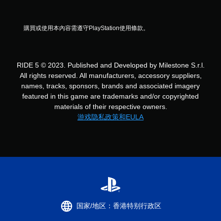
購買或使用本內容需遵守PlayStation使用條款。
RIDE 5 © 2023. Published and Developed by Milestone S.r.l.
All rights reserved. All manufacturers, accessory suppliers,
names, tracks, sponsors, brands and associated imagery
featured in this game are trademarks and/or copyrighted
materials of their respective owners.
游戏隐私政策和EULA
国家/地区：香港特别行政区