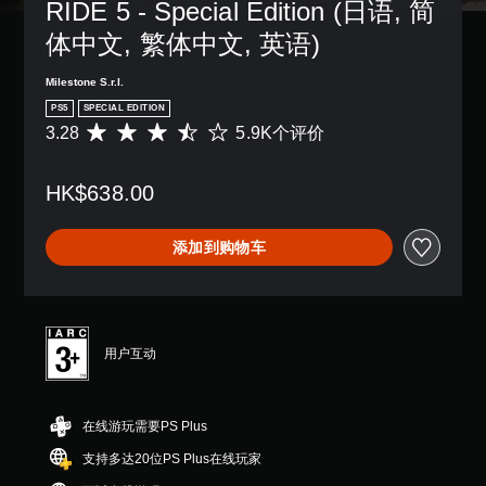
RIDE 5 - Special Edition (日语, 简
体中文, 繁体中文, 英语)
Milestone S.r.l.
PS5
SPECIAL EDITION
3.28
5.9K个评价
平
均
评
HK$638.00
价
3
.
添加到购物车
2
8
颗
星
（
满
用户互动
分
5
颗
在线游玩需要PS Plus
星
，
支持多达20位PS Plus在线玩家
5
.