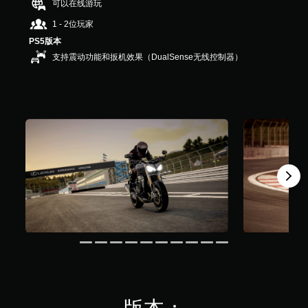
可以在线游玩
9
1 - 2位玩家
K
个
PS5版本
评
支持震动功能和扳机效果（DualSense无线控制器）
价
）