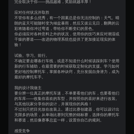
完全取决于你——挑战越难，奖励就越丰厚！
应对任何状况并取胜
不管你有多么优秀，有一个因素总是你无法控制的：天气。晴
朗的蓝天可能随时变为倾盆暴雨，然后又拔云见日，翻腾的云
彩将随着你冲过弯道，带给你不断变幻的景色。
你必须应对各种意料之外的状况，使用你的技巧来应对潮湿或
干燥的赛道——改进的物理系统也提供了更加接近现实的体
验！
试验。学习。前行。
不确定要走哪条行车线，或是不知道什么时候该踩刹车？使用
新的行车辅助，在最需要的时候获取定制化的支援。学习如何
更好地控制摩托车，掌握各种诀窍，充分发掘自身潜力，成为
最好的摩托车手。
我的设计我做主
要分辨一位真正的摩托车迷，不单要看他们的车，也要看他们
的车库——收集你喜欢的车型，并按照你的喜好来进行改装。
与其他玩家分享你的设计，并展现你的风格！
不过别只把目光放在改装上。通过比赛创建器，你可以设计出
无限多的场景，从单场比赛到完整的锦标赛，选择你的摩托车
和赛道，然后像赛事总监一样，设置你自己的规则。
感受竞争