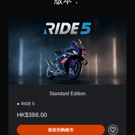
版本：
S
t
a
n
d
a
r
d
E
d
i
t
i
o
Standard Edition
n
RIDE 5
HK$398.00
添加到购物车