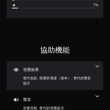
4
7%
.
2
8
顆
星
協助機能
（
滿
視覺效果
分
替代色彩, 視覺舒適度（基本）, 替代的聲音
5
提示
顆
聲音
星
音量控制, 替代的視覺提示