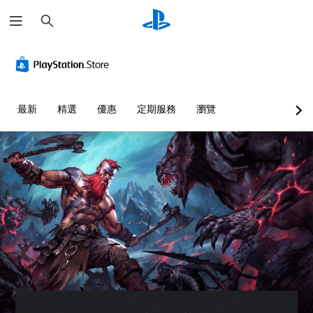
搜
尋
替
音
無
重
可
代
量
須
新
調
色
控
翻
對
整
彩
制
譯
應
困
字
控
難
您
您
最新
精選
優惠
定期服務
瀏覽
幕
制
度
無
可
即
器
（
須
將
依
單
可
（
進
賴
一
遊
進
階
顏
聲
玩
階
）
色
音
）
您
您
來
的
可
可
您
遊
音
在
以
可
玩
量
沒
自
完
遊
調
有
訂
全
戲
低
翻
挑
自
，
和
譯
戰
訂
或
靜
字
等
遊
是
音
幕
級
戲
可
。
的
或
的
透
情
單
控
過