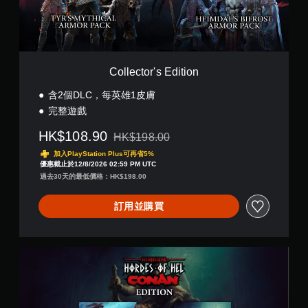
r
控
'
制
s
項
E
即
d
可
i
Collector's Edition
遊
t
玩
i
含2個DLC，每英雄1皮膚
o
您
完整遊戲
n
無
需
HK$108.90
HK$198.00
折扣前原價為HK$198.00
使
加入PlayStation Plus可再省5%
用
優惠截止於12/8/2026 02:59 PM UTC
觸
過去30天的最低價格：HK$198.00
碰
控
訂用並購買
制
項
，
即
C
可
o
遊
n
玩
a
遊
n
戲