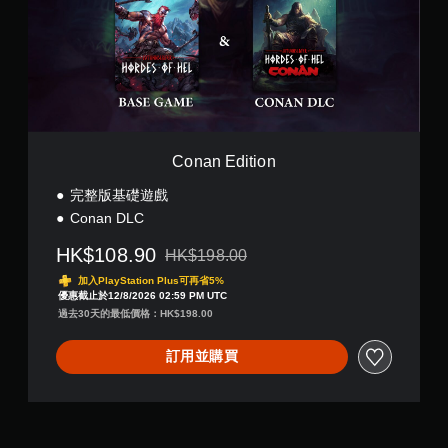
E
。
d
i
無
t
須
i
o
開
n
啟
控
Conan Edition
制
器
完整版基礎遊戲
的
Conan DLC
震
動
HK$108.90
HK$198.00
即
折扣前原價為HK$198.00
可
加入PlayStation Plus可再省5%
優惠截止於12/8/2026 02:59 PM UTC
遊
過去30天的最低價格：HK$198.00
玩
您
訂用並購買
可
以
在
不
開