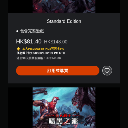
，
i
透
即
t
過
可
i
視
遊
o
覺
Standard Edition
玩
n
或
遊
控
包含完整遊戲
戲
制
和
器
HK$81.40
HK$148.00
前
折扣前原價為HK$148.00
的
往
加入PlayStation Plus可再省5%
震
選
優惠截止於12/8/2026 02:59 PM UTC
動
單
過去30天的最低價格：HK$148.00
，
。
也
訂用並購買
能
傳
無
達
須
音
動
巨
訊
態
人
資
控
殺
料
制
手
。
：
項
暗
即
黑
可
之