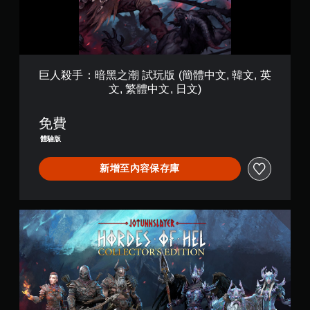
遊
潮
玩
試
您
玩
無
版
需
(
使
簡
巨人殺手：暗黑之潮 試玩版 (簡體中文, 韓文, 英
用
體
文, 繁體中文, 日文)
動
中
態
文
控
,
免費
制
韓
體驗版
項
文
即
,
新增至內容保存庫
可
英
遊
文
玩
,
遊
繁
C
戲
體
o
。
中
l
文
l
,
無
e
日
須
c
文
t
觸
)
o
碰