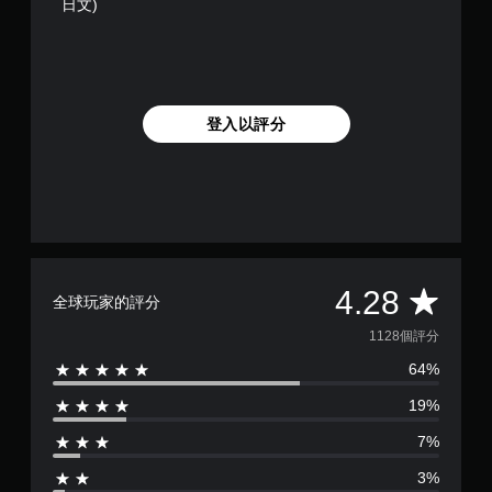
適
日文)
應
阻
力
的
情
況
登入以評分
下
，
遊
玩
遊
戲
。
平
4.28
全球玩家的評分
均
1128個評分
64%
評
19%
分
7%
為
3%