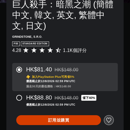
巨人殺手：暗黑之潮 (簡體
替
況
獨
制
變
代
下
啟
項
更
中文, 韓文, 英文, 繁體中
遊
動
的
。
重
玩
多
視
要
文, 日文)
，
項
的
覺
無
因
輔
顏
提
須
遊
助
色
GRINDSTONE, S.R.O.
示
快
戲
功
，
PS5
STANDARD EDITION
透
中
速
能
更
4.28
1.1K個評分
過
並
，
平
按
輕
聲
無
來
均
下
易
音
對
協
評
地
按
或
話
助
分
進
HK$81.40
鈕
HK$148.00
控
。
您
為
折扣前原價為HK$148.00
行
即
制
遊
4
加入PlayStation Plus可再省5%
分
可
優惠截止於12/8/2026 02:59 PM UTC
器
玩
.
辨
翻
遊
過去30天的最低價格：HK$148.00
的
遊
2
。
譯
玩
震
戲
8
字
HK$88.80
動
。
HK$148.00
顆
省下40%
您
折扣前原價為HK$148.00
視
幕
，
星
無
優惠截止於12/8/2026 02:59 PM UTC
覺
也
（
（
需
控
能
滿
舒
基
快
制
傳
分
適
本
訂用並購買
速
器
達
5
度
）
或
提
視
顆