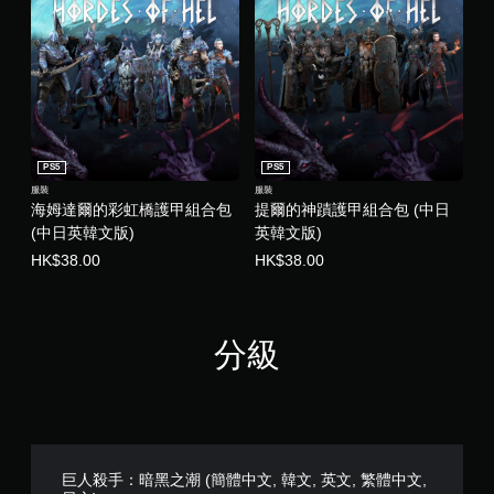
開
啟
自
適
性
扳
機
效
PS5
PS5
果
服裝
服裝
即
海姆達爾的彩虹橋護甲組合包
提爾的神蹟護甲組合包 (中日
可
(中日英韓文版)
英韓文版)
遊
HK$38.00
HK$38.00
玩
您
可
以
分級
在
不
開
啟
扳
機
自
巨人殺手：暗黑之潮 (簡體中文, 韓文, 英文, 繁體中文,