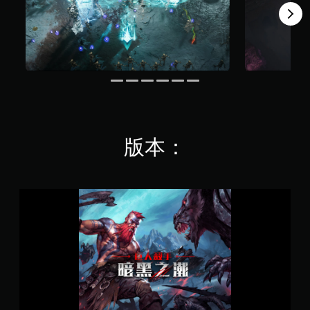
適
須
的
同
攝
影
時
機
按
動
壓
作
即
和
可
效
遊
果
玩
來
游
您
版本：
玩
無
遊
需
戲
同
。
時
S
按
t
下
a
替
或
n
代
按
d
的
住
a
聲
多
r
音
個
d
提
按
E
鈕
示
d