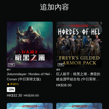
啟
追加內容
控
制
器
震
動
/
觸
覺
回
饋
的
情
況
下
PS5
PS5
，
關卡
服裝
遊
Jotunnslayer: Hordes of Hel -
巨人殺手：暗黑之潮 - 弗雷的
玩
Conan (中日英韓文版)
鍍金護甲組合包 (中日英韓文
遊
版)
再省5%
HK$38.00
戲
。
-15%
優惠價HK$32.30。原價HK$38.00。
HK$32.30
HK$38.00
無
須