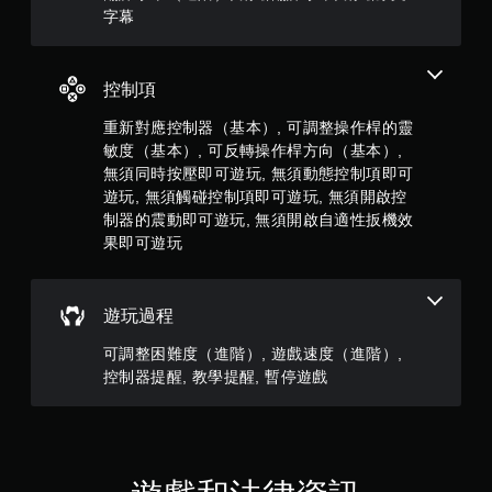
共
字幕
玩
4
遊
戲
6
。
控制項
7
重新對應控制器（基本）, 可調整操作桿的靈
敏度（基本）, 可反轉操作桿方向（基本）,
8
無須同時按壓即可遊玩, 無須動態控制項即可
則
遊玩, 無須觸碰控制項即可遊玩, 無須開啟控
制器的震動即可遊玩, 無須開啟自適性扳機效
評
果即可遊玩
分
遊玩過程
可調整困難度（進階）, 遊戲速度（進階）,
控制器提醒, 教學提醒, 暫停遊戲