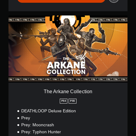
控
制
項
即
T
可
h
遊
e
玩
A
遊
r
戲
k
。
a
n
e
無
C
須
o
觸
l
碰
l
控
e
The Arkane Collection
制
c
t
項
PS4
PS5
i
即
DEATHLOOP Deluxe Edition
o
可
n
Prey
遊
Prey: Mooncrash
玩
Prey: Typhon Hunter
您