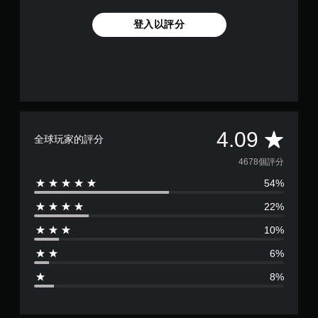
回
饋
登入以評分
的
情
況
下
，
遊
玩
遊
戲
平
4.09
全球玩家的評分
。
均
4678個評分
無
54%
評
須
開
22%
分
啟
10%
自
為
適
6%
性
4
扳
8%
機
.
效
果