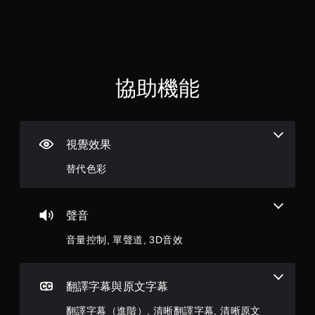
0
即
9
可
遊
顆
玩
您
星
協助機能
可
以
（
在
不
滿
開
視覺效果
啟
分
扳
替代色彩
機
5
自
適
顆
應
聲音
阻
星
力
音量控制, 單聲道, 3D音效
的
）
情
況
，
翻譯字幕與原文字幕
下
，
翻譯字幕（進階）, 清晰翻譯字幕, 清晰原文
遊