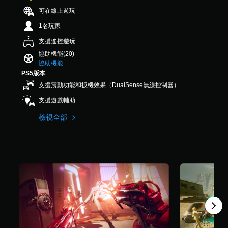
鬆
）
（
D
易
可在線上遊玩
可
，
進
音
讀
調
共
1名玩家
階
。
效
4
整
）
支援遙控遊玩
.
您
操
您
6
可
清
作
協助機能(20)
可
K
以
晰
協助機能
桿
降
則
設
原
PS5版本
的
低
評
定
文
靈
支援震動功能和扳機效果（DualSense無線控制器）
遊
分
聲
字
敏
戲
音
支援遊戲輔助
幕
度
的
輸
（
整
出
原
檢視全部
體
，
文
基
速
以
字
本
度
便
幕
）
來
享
的
系
減
受
呈
統
慢
環
現
提
遊
繞
方
供
玩
音
式
一
過
效
使
些
程
。
其
操
。
更
作
輕