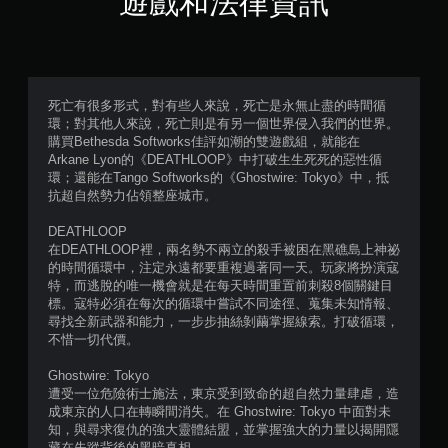
遊戲和法律資訊
死亡有很多形式，對有些人來說，死亡是永無止盡的時間循
環；對其他人來說，死亡則是有另一個世界侵入我們的世界。
購買Bethesda Softworks佳評如潮的雙遊戲組，就能在
Arkane Lyon的《DEATHLOOP》中打破生生死死的惡性循
環；還能在Tango Softworks的《Ghostwire: Tokyo》中，抵
抗超自然勢力佔領整座城市。
DEATHLOOP
在DEATHLOOP裡，兩名勢不兩立的殺手被困在黑礁島上神祕
的時間循環中，注定永遠都要重複過著同一天。玩家將扮演寇
特，而逃脫的唯一機會就是在每天時間重置前刺殺8個關鍵目
標。寇特必須在每次的循環中嘗試不同途徑、蒐集未知情報、
尋找全新武器和能力，一步步抽絲剝繭掌握線索。打破循環，
不惜一切代價。
Ghostwire: Tokyo
遭受一位危險術士施法，東京受到致命的超自然力量肆虐，造
成東京的人口在轉瞬間消失。在 Ghostwire: Tokyo 中面對未
知，與尋求復仇的強大靈體結盟，並掌握強大的力量以揭開隱
藏在失蹤背後的黑暗真相。