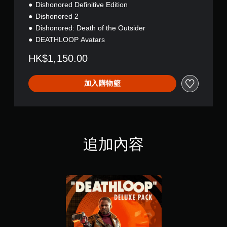
無
Dishonored Definitive Edition
需
Dishonored 2
使
Dishonored: Death of the Outsider
用
DEATHLOOP Avatars
觸
碰
HK$1,150.00
控
制
項
加入購物籃
，
即
可
遊
玩
遊
追加內容
戲
。
無
須
開
啟
控
制