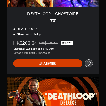
玩
H
在
O
您
遊
S
無
玩
DEATHLOOP + GHOSTWIRE
T
需
過
W
同
程
PS5
I
時
或
DEATHLOOP
R
按
動
E
下
畫
Ghostwire: Tokyo
或
播
按
HK$263.34
放
HK$798.00
省下67%
折扣前原價為HK$798.00
住
期
優惠截止於12/8/2026 02:59 PM UTC
多
間
過去30天的最低價格：HK$798.00
個
，
按
隨
加入購物籃
鈕
時
，
暫
即
停
可
遊
豪
遊
戲
華
玩
（
版
遊
僅
戲
限
和
離
前
線
往