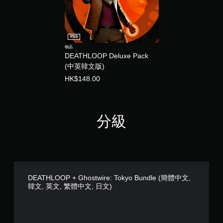
器
的
震
動
PS5
即
物品
DEATHLOOP Deluxe Pack
可
(中英韓文版)
遊
玩
HK$148.00
您
可
以
在
分級
不
開
啟
控
制
器
DEATHLOOP + Ghostwire: Tokyo Bundle (簡體中文,
震
韓文, 英文, 繁體中文, 日文)
動
/
觸
覺