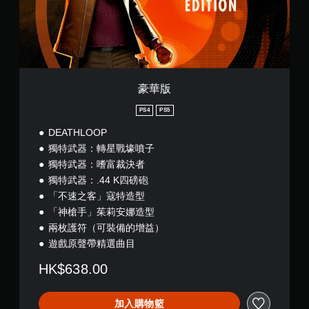
遊
選
玩
單
）
。
。
無
須
豪華版
動
態
PS4
PS5
控
DEATHLOOP
制
獨特武器：轉星戰壕噴子
項
獨特武器：嗜富裁決者
即
可
獨特武器：.44 K四磅砲
遊
「不速之客」寇特造型
玩
「神槍手」茱莉安娜造型
您
兩枚護符（可裝備的增益）
無
遊戲原聲帶精選曲目
需
使
HK$638.00
用
動
態
加入購物籃