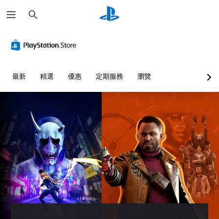
搜
尋
替
音
翻
重
可
代
量
譯
新
調
色
控
字
對
整
彩
制
幕
應
困
（
控
難
您
您
最新
精選
優惠
定期服務
瀏覽
進
制
度
無
可
階
器
（
須
將
依
單
）
（
進
賴
一
基
階
遊
顏
聲
本
）
戲
色
音
）
中
您
來
的
的
可
您
遊
音
對
以
可
玩
量
話
自
將
遊
調
具
訂
控
戲
低
有
挑
制
，
和
完
戰
項
或
靜
整
等
變
是
音
的
級
更
可
。
翻
或
為
透
譯
單
另
過