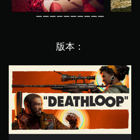
桿
鬆
控
靈
易
制
敏
讀
度
器
。
的
提
選
醒
項
您
。
版本：
可
隨
可
時
反
查
標
看
轉
準
遊
操
版
戲
作
的
桿
控
方
制
向
項
（
。
基
本
教
）
學
系
提
統