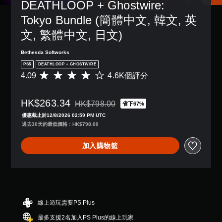
DEATHLOOP + Ghostwire: 
字
單
獨
一
變
幕
聲
啟
個
Tokyo Bundle (簡體中文, 韓文, 英
更
。
動
道
預
重
文, 繁體中文, 日文)
多
設
要
您
項
的
的
清
可
輔
版
Bethesda Softworks
顏
晰
以
助
面
色
設
翻
PS5
DEATHLOOP + GHOSTWIRE
功
，
，
定
譯
4.09
4.6K個評分
平
能
系
更
各
字
均
，
統
輕
喇
評
幕
來
也
易
叭
HK$263.34
分
HK$798.00
協
省下67%
提
地
翻
折扣前原價為HK$798.00
的
為
助
供
進
譯
優惠截止於12/8/2026 02:59 PM UTC
聲
4
您
了
行
字
過去30天的最低價格：HK$798.00
音
.
遊
一
分
幕
輸
0
玩
些
辨
的
出
加入購物籃
9
遊
重
。
呈
，
顆
戲
新
現
使
星
。
配
方
其
（
置
式
一
滿
的
使
致
遊
分
支
其
。
戲
5
線上遊玩需要PS Plus
援
更
速
顆
。
輕
最多支援2名加入PS Plus的線上玩家
星
度
3