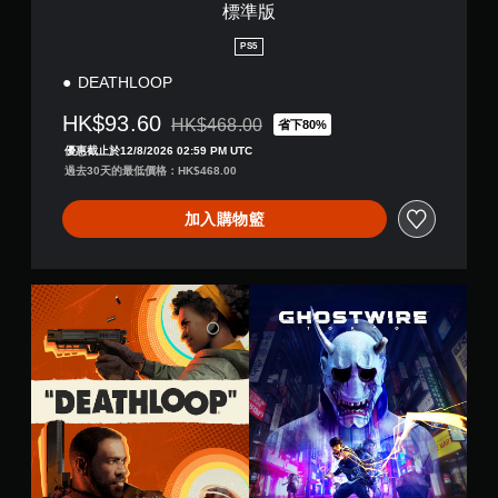
醒
標準版
提
您
供
PS5
可
一
隨
些
DEATHLOOP
時
反
查
轉
HK$93.60
HK$468.00
省下80%
看
折扣前原價為HK$468.00
操
遊
優惠截止於12/8/2026 02:59 PM UTC
作
玩
過去30天的最低價格：HK$468.00
桿
過
的
程
選
加入購物籃
的
項
教
。
學
資
D
無
訊
E
須
。
A
同
T
時
H
暫
L
按
停
O
壓
遊
O
即
戲
P
可
+
您
遊
G
可