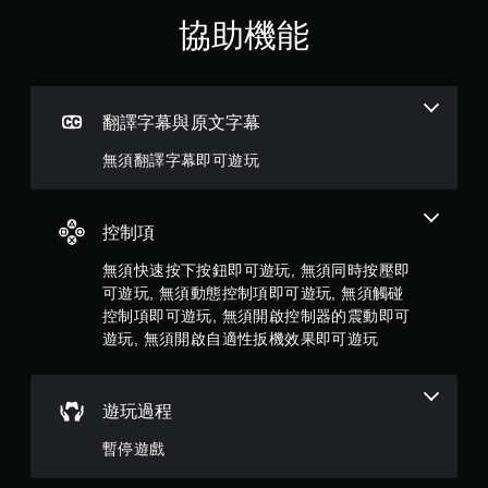
制
星
器
協助機能
震
（
動
/
滿
觸
翻譯字幕與原文字幕
覺
分
回
無須翻譯字幕即可遊玩
饋
5
的
情
顆
況
控制項
下
星
，
無須快速按下按鈕即可遊玩, 無須同時按壓即
遊
可遊玩, 無須動態控制項即可遊玩, 無須觸碰
）
玩
控制項即可遊玩, 無須開啟控制器的震動即可
遊
戲
遊玩, 無須開啟自適性扳機效果即可遊玩
，
。
共
無
遊玩過程
5
須
暫停遊戲
開
6
啟