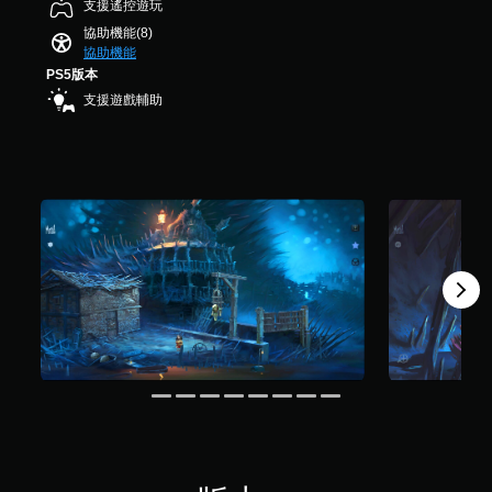
支援遙控遊玩
時
共
協助機能(8)
5
按
協助機能
6
壓
PS5版本
則
即
評
支援遊戲輔助
可
分
遊
玩
您
無
需
同
時
按
下
或
按
住
多
個
按
鈕
，
即