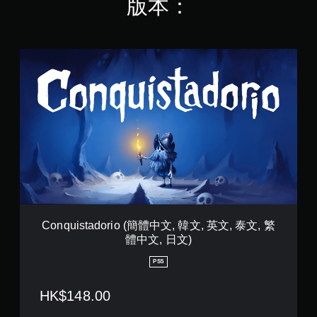
版本：
可
遊
玩
遊
戲
C
和
o
前
n
往
q
選
u
單
i
。
s
t
a
無
d
須
o
動
r
態
i
控
o
Conquistadorio (簡體中文, 韓文, 英文, 泰文, 繁
制
(
體中文, 日文)
簡
項
體
即
PS5
中
可
文
遊
HK$148.00
,
玩
韓