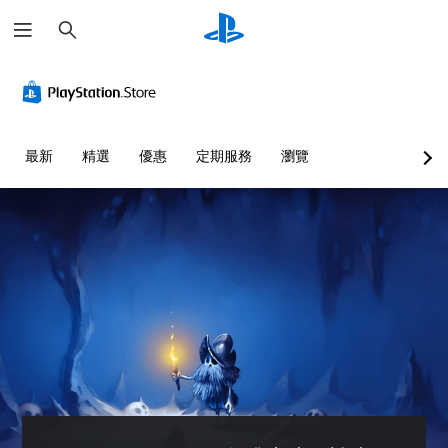
搜
尋
無
無
暫
須
須
停
翻
快
遊
譯
速
戲
字
按
您
最新
精選
優惠
定期服務
瀏覽
幕
下
可
即
按
在
可
鈕
遊
玩
遊
即
過
玩
可
程
遊
您
或
玩
可
動
在
您
畫
沒
無
播
有
需
放
翻
快
期
譯
速
間
字
或
，
幕
在
隨
的
時
時
情
間
暫