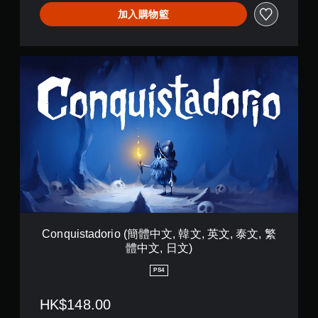
您
文
加入購物籃
無
,
需
英
使
文
用
,
C
動
泰
o
態
文
n
控
,
q
制
繁
u
項
體
i
即
中
s
可
文
t
遊
,
a
玩
日
d
遊
文
o
戲
)
r
。
i
o
Conquistadorio (簡體中文, 韓文, 英文, 泰文, 繁
無
(
體中文, 日文)
簡
須
體
觸
PS4
中
碰
文
控
HK$148.00
,
制
韓