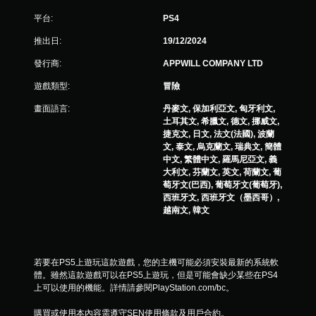
力
平台:
PS4
的
情
推出日:
19/12/2024
況
下
發行商:
APPWILL COMPANY LTD
，
遊戲類型:
冒險
遊
玩
畫面語言:
丹麥文, 保加利亞文, 匈牙利文,
遊
土耳其文, 希臘文, 德文, 挪威文,
戲
捷克文, 日文, 法文(法國), 波蘭
。
文, 泰文, 烏克蘭文, 瑞典文, 簡體
中文, 繁體中文, 羅馬尼亞文, 義
大利文, 芬蘭文, 英文, 荷蘭文, 葡
萄牙文(巴西), 葡萄牙文(葡萄牙),
西班牙文, 西班牙文（墨西哥）,
越南文, 韓文
若要在PS5上遊玩這款遊戲，您的主機可能必須安裝最新的系統軟
體。雖然這款遊戲可以在PS5上遊玩，但是可能會缺少某些在PS4
上可以使用的機能。詳情請參閱PlayStation.com/bc。
購買或使用本內容需遵守SEN使用條款及用戶合約。