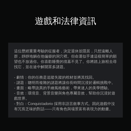
自
則
適
性
評
遊戲和法律資訊
扳
分
機
效
果
即
可
這位歷經重重考驗的征服者，決定退休並隱居，只想遠離人
遊
群，靜靜地躺在他偏僻的洞穴裡。但命運似乎連這樣簡單的願
玩
望也不放過你。你喜歡睡覺的墳墓不見了。你將踏上旅程去尋
找它，並在途中解開眾多謎題。
您
可
- 劇情：你的任務是追蹤失蹤的棺材並將其找回。
以
- 謎題：聰明而複雜的謎題將讓你長時間沉浸於邏輯挑戰中。
在
- 畫面：略帶詭異的手繪風格藝術，帶來迷人的美學體驗。
不
- 音效：環境音、背景音樂與角色專屬音效，幫助你沉浸於遊
開
戲世界。
啟
- 對白：Conquistadorio 採用非語言敘事方式。因此遊戲中沒
扳
有冗長乏味的對話——只有角色與場景富有表現力的動畫。
機
自
適
應
阻