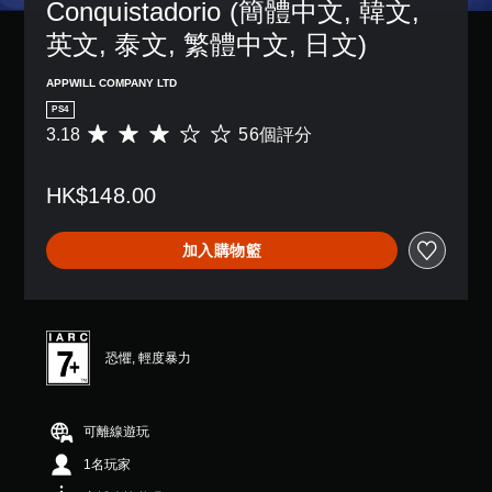
Conquistadorio (簡體中文, 韓文, 
況
限
停
下
制
英文, 泰文, 繁體中文, 日文)
遊
遊
內
戲
玩
按
（
APPWILL COMPANY LTD
，
下
僅
因
PS4
按
限
遊
3.18
56個評分
平
鈕
離
戲
均
，
線
中
評
即
遊
並
HK$148.00
分
可
玩
無
為
遊
）
對
3
玩
。
加入購物籃
話
.
遊
。
1
戲
8
和
顆
前
星
往
（
選
恐懼, 輕度暴力
滿
單
分
。
5
可離線遊玩
顆
無
星
1名玩家
須
）
同
，