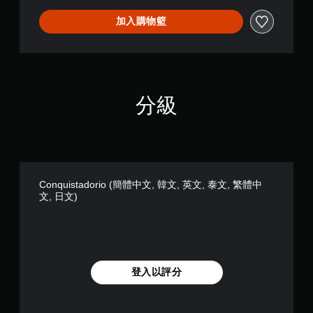
項
文
加入購物籃
即
,
可
英
遊
文
,
玩
泰
您
文
無
分級
,
需
繁
使
體
用
中
觸
文
碰
,
控
日
制
Conquistadorio (簡體中文, 韓文, 英文, 泰文, 繁體中
文
項
文, 日文)
)
，
即
可
遊
玩
遊
登入以評分
戲
。