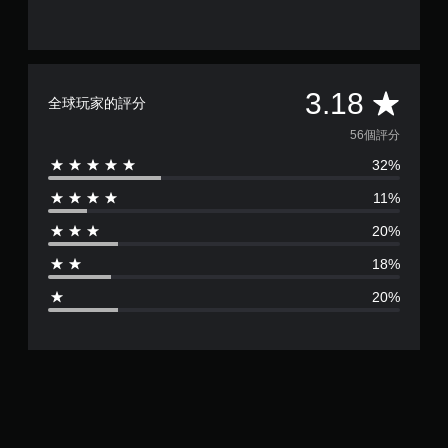
無
須
開
啟
平
3.18
控
全球玩家的評分
制
均
56個評分
器
的
32%
評
震
11%
動
分
即
20%
為
可
遊
18%
3
玩
20%
您
.
可
以
1
在
不
8
開
啟
顆
控