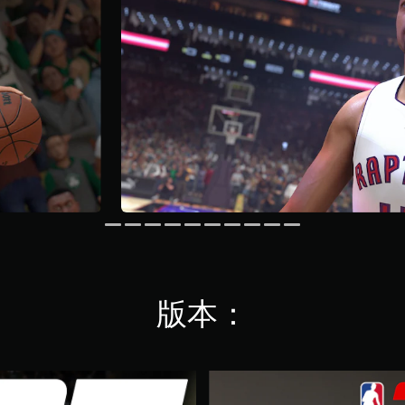
版本：
錦
標