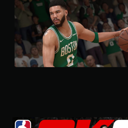
K
則
評
分
標
準