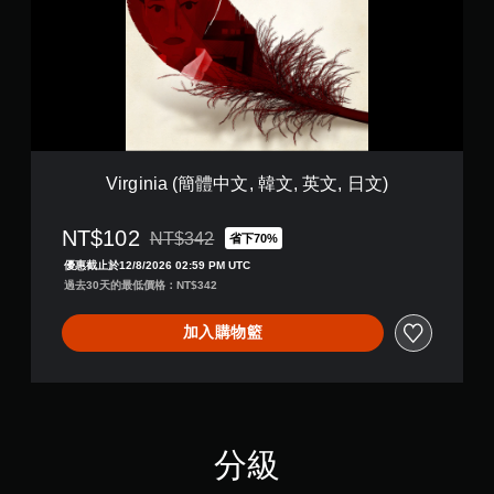
n
i
a
(
簡
體
中
文
,
Virginia (簡體中文, 韓文, 英文, 日文)
韓
文
NT$102
,
NT$342
省下70%
折扣前原價為NT$342
英
優惠截止於12/8/2026 02:59 PM UTC
文
過去30天的最低價格：NT$342
,
日
加入購物籃
文
)
分級