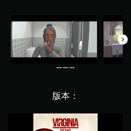
，
共
2
.
4
K
則
評
分
版本：
V
i
r