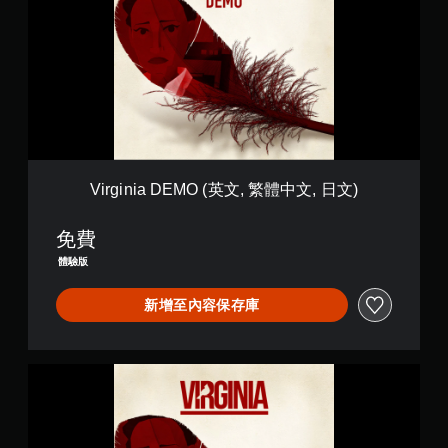
g
i
n
i
a
D
E
M
O
(
英
Virginia DEMO (英文, 繁體中文, 日文)
文
,
免費
繁
體
體驗版
中
文
新增至內容保存庫
,
日
文
)
V
i
r
g
i