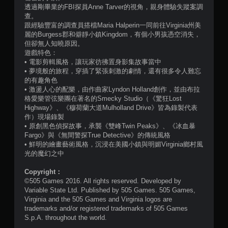
顆
透過剛畢業的FBI探員Anne Tarver的視角，親身體驗失蹤案調
查。
星
跟經驗豐富的調查員搭檔Maria Halperin一同前往Virginia州美
麗的Burgess郡和僻靜小鎮Kingdom，有個小男孩憑空消失，
）
但卻無人知曉原因。
遊戲特色：
，
• 電影剪輯風格，讓玩家彷彿置身影集故事當中
• 夢境般的旅程，穿插了緊張刺激的劇情，還有很多令人難忘
共
的有趣角色
• 激盪人心的配樂，由作曲家Lyndon Holland創作，並由布拉
2
格愛樂管弦樂團在著名的Smecky Studio（《驚狂Lost
Highway》、《穆荷蘭大道Mulholland Drive》皆為錄製代表
4
作）現場錄製
• 原創黑色偵探故事，承襲《雙峰Twin Peaks》、《冰血暴
6
Fargo》與《無間警探True Detective》的傳統風格
• 鮮明的繪畫藝術風格，沉浸在美國小鎮與明媚Virginia鄉村風
光的魔幻之中
6
Copyright：
則
©505 Games 2016. All rights reserved. Developed by
Variable State Ltd. Published by 505 Games. 505 Games,
評
Virginia and the 505 Games and Virginia logos are
trademarks and/or registered trademarks of 505 Games
分
S.p.A. throughout the world.