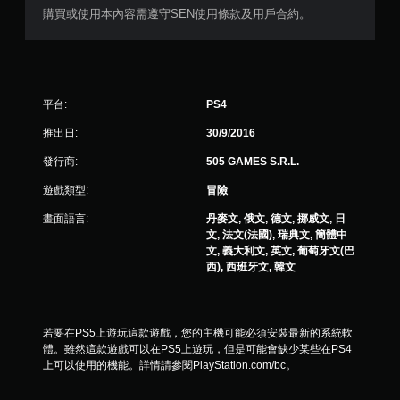
購買或使用本內容需遵守SEN使用條款及用戶合約。
平台:
PS4
推出日:
30/9/2016
發行商:
505 GAMES S.R.L.
遊戲類型:
冒險
畫面語言:
丹麥文, 俄文, 德文, 挪威文, 日
文, 法文(法國), 瑞典文, 簡體中
文, 義大利文, 英文, 葡萄牙文(巴
西), 西班牙文, 韓文
若要在PS5上遊玩這款遊戲，您的主機可能必須安裝最新的系統軟
體。雖然這款遊戲可以在PS5上遊玩，但是可能會缺少某些在PS4
上可以使用的機能。詳情請參閱PlayStation.com/bc。