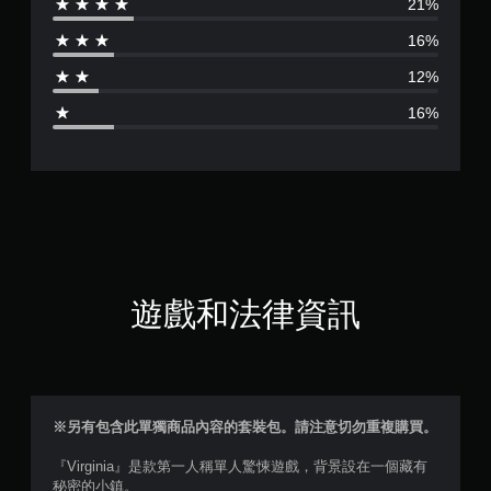
21%
分
16%
為
12%
3
16%
.
4
9
顆
星
遊戲和法律資訊
（
滿
分
※另有包含此單獨商品內容的套裝包。請注意切勿重複購買。
5
『Virginia』是款第一人稱單人驚悚遊戲，背景設在一個藏有
秘密的小鎮。