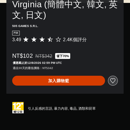
Virginia (簡體中文, 韓文, 英
文, 日文)
505 GAMES S.R.L.
PS4
3.49
2.4K個評分
平
均
評
NT$102
分
NT$342
省下70%
折扣前原價為NT$342
為
優惠截止於12/8/2026 02:59 PM UTC
3
過去30天的最低價格：NT$342
.
4
加入購物籃
9
顆
星
（
滿
分
引人反感的言語, 暴力內容, 毒品, 酒類和菸草
5
顆
星
）