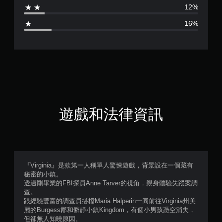
12%
3
16%
.
4
9
顆
星
遊戲和法律資訊
（
滿
分
『Virginia』是款第一人稱單人驚悚遊戲，背景設在一個藏有
秘密的小鎮。
5
透過剛畢業的FBI探員Anne Tarver的視角，親身體驗失蹤案調
查。
顆
跟經驗豐富的調查員搭檔Maria Halperin一同前往Virginia州美
麗的Burgess郡和僻靜小鎮Kingdom，有個小男孩憑空消失，
星
但卻無人知曉原因。