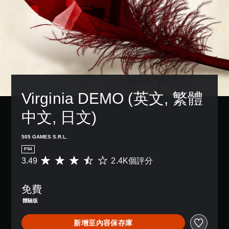
Virginia DEMO (英文, 繁體
中文, 日文)
505 GAMES S.R.L.
PS4
3.49
2.4K個評分
平
均
評
免費
分
為
體驗版
3
.
新增至內容保存庫
4