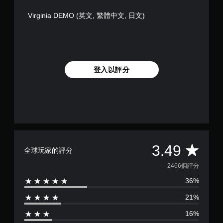
Virginia DEMO (英文, 繁體中文, 日文)
登入以評分
平
3.49
全球玩家的評分
均
2466個評分
36%
評
21%
分
16%
為