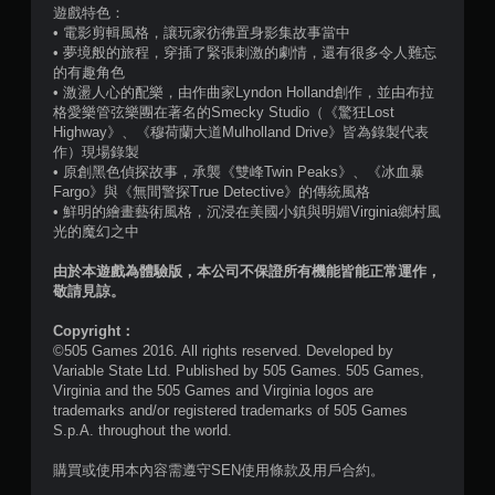
遊戲特色：
）
• 電影剪輯風格，讓玩家彷彿置身影集故事當中
• 夢境般的旅程，穿插了緊張刺激的劇情，還有很多令人難忘
，
的有趣角色
• 激盪人心的配樂，由作曲家Lyndon Holland創作，並由布拉
共
格愛樂管弦樂團在著名的Smecky Studio（《驚狂Lost
Highway》、《穆荷蘭大道Mulholland Drive》皆為錄製代表
2
作）現場錄製
• 原創黑色偵探故事，承襲《雙峰Twin Peaks》、《冰血暴
4
Fargo》與《無間警探True Detective》的傳統風格
• 鮮明的繪畫藝術風格，沉浸在美國小鎮與明媚Virginia鄉村風
6
光的魔幻之中
由於本遊戲為體驗版，本公司不保證所有機能皆能正常運作，
6
敬請見諒。
則
Copyright：
©505 Games 2016. All rights reserved. Developed by
評
Variable State Ltd. Published by 505 Games. 505 Games,
Virginia and the 505 Games and Virginia logos are
分
trademarks and/or registered trademarks of 505 Games
S.p.A. throughout the world.
購買或使用本內容需遵守SEN使用條款及用戶合約。