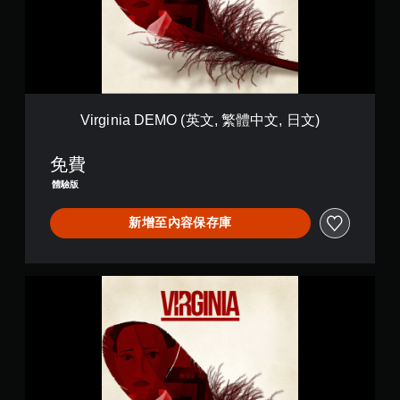
i
a
D
E
M
O
(
英
Virginia DEMO (英文, 繁體中文, 日文)
文
,
免費
繁
體
體驗版
中
文
新增至內容保存庫
,
日
文
)
V
i
r
g
i
n
i
a