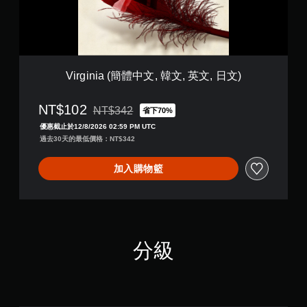
(
簡
體
中
文
,
Virginia (簡體中文, 韓文, 英文, 日文)
韓
文
NT$102
,
NT$342
省下70%
折扣前原價為NT$342
英
優惠截止於12/8/2026 02:59 PM UTC
文
過去30天的最低價格：NT$342
,
日
加入購物籃
文
)
分級