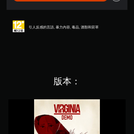
9
顆
星
（
滿
引人反感的言語, 暴力內容, 毒品, 酒類和菸草
分
5
顆
星
）
，
共
2
.
版本：
4
K
則
評
分
V
i
r
g
i
n