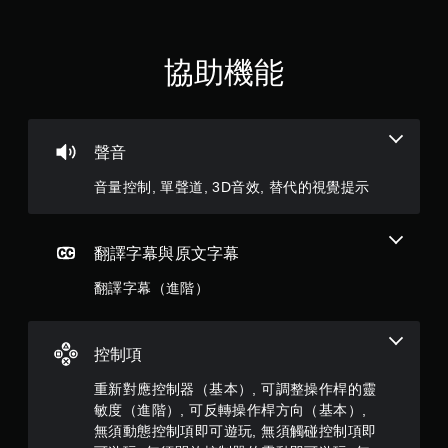
顆
遊
玩
遊
星
協助機能
戲
。
（
滿
無
聲音
須
分
開
音量控制, 單聲道, 3D音效, 替代的視覺提示
啟
5
自
適
顆
翻譯字幕與原文字幕
性
扳
星
翻譯字幕（進階）
機
）
效
果
，
控制項
即
可
共
重新對應控制器（基本）, 可調整操作桿的靈
遊
敏度（進階）, 可反轉操作桿方向（基本）,
玩
6
無須動態控制項即可遊玩, 無須觸碰控制項即
您