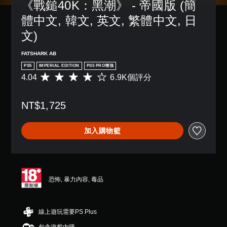
《戰鎚40K：黑潮》 - 帝國版 (簡
字
單
一
模
，
幕
聲
個
體中文, 韓文, 英文, 繁體中文, 日
式
以
。
道
預
便
您
文)
設
更
您
可
的
輕
可
在
版
FATSHARK AB
鬆
以
遊
面
地
設
PS5
IMPERIAL EDITION
PS5 PRO增強
戲
，
與
定
4.04
6.9K個評分
中
平
系
其
各
存
均
統
他
喇
取
評
也
玩
叭
NT$1,725
一
分
提
家
的
個
為
供
進
聲
不
4
了
行
音
加入購物籃
記
.
一
溝
輸
錄
0
些
通
出
結
4
重
。
，
果
顆
新
使
的
星
配
其
環
（
用
恐怖, 暴力內容, 毒品
置
一
境
滿
標
的
致
，
分
支
記
。
以
5
援
溝
線上遊玩需要PS Plus
便
顆
。
通
練
星
3