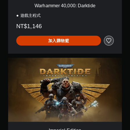
覺
0
方
Warhammer 40,000: Darktide
資
0
向
料
:
遊戲主程式
（
。
D
基
a
NT$1,146
本
r
）
k
t
加入購物籃
系
i
統
d
提
e
供
I
一
m
些
p
反
e
轉
r
操
i
作
a
桿
l
的
E
選
d
項
i
。
t
i
無
o