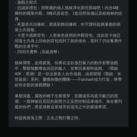
- 遊戲主程式
- 忠誠派禮包：用華麗的個人風格淨化那些異端吧！內含4種
獨特的職業外觀、8種武器造型、1套頭部裝備以及歐格林的紋
身。
- 死靈老兵頭像框：透過裝飾頭像框，向守護特提姆巢都的殞
落士兵致敬。
- 卡度卡德斯背包：人形角色使用的外觀背包。這款從卡迪亞
殞落士兵身上回收的背包找到了新的使命，落到了仍在奮勇作
戰的生者手中。
- 2500天鷹幣（高級貨幣）
槍林彈雨，血雨腥風。你將在這款激烈暴力的動作射擊遊戲
中，擊殺無數嗜血凶惡的敵人，並奪回巢都特提姆。《戰鎚
40K：黑潮》是一款全新多人合作遊戲，由曾開發《戰鎚：末
世鼠疫》系列、屢獲殊榮的團隊——Fatshark傾力打造，將帶
給你全新的遊戲體驗！
巢都深處，腐敗的種子生根發芽，意圖成長為遮天蔽日的黑
潮。一股神祕且邪惡的新勢力正妄想控制這座城市。身在審判
庭的你們，將是拯救這座城市於混沌之中的最後希望。
特提姆衰落之際，正名之戰打響之時。