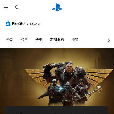
搜
尋
音
翻
重
控
快
量
譯
新
制
速
控
字
對
器
聊
制
幕
應
提
天
（
控
醒
您
您
最新
精選
優惠
定期服務
瀏覽
進
制
可
可
您
階
器
將
傳
可
單
）
（
送
隨
一
或
基
時
遊
聲
接
查
本
戲
音
收
看
）
中
的
預
遊
的
您
音
設
戲
對
可
量
的
的
話
將
調
字
控
具
控
低
詞
制
有
制
和
、
項
完
項
靜
片
。
整
變
音
語
的
更
。
或
翻
練
為
圖
譯
另
習
示