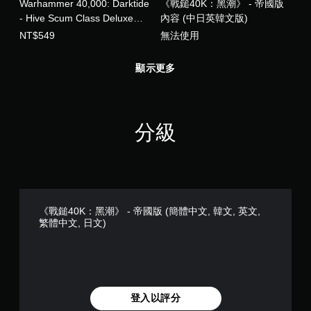
Warhammer 40,000: Darktide
《戰鎚40K：黑潮》 - 帝國版
控
制
- Hive Scum Class Deluxe
內容 (中日英韓文版)
項
Edition (中日英韓文版)
NT$549
無法使用
，
即
可
顯示更多
遊
玩
遊
戲
分級
。
無
須
開
啟
《戰鎚40K：黑潮》 - 帝國版 (簡體中文, 韓文, 英文,
控
繁體中文, 日文)
制
器
的
震
動
登入以評分
即