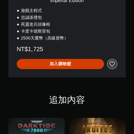
Imperial Edition
須
n
動
遊戲主程式
態
忠誠派禮包
控
死靈老兵頭像框
制
卡度卡德斯背包
項
2500天鷹幣（高級貨幣）
即
可
NT$1,725
遊
玩
加入購物籃
您
無
需
使
用
動
態
追加內容
控
制
項
即
可
遊