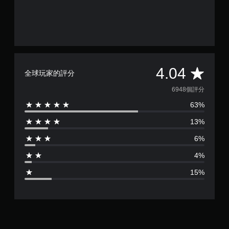
可
遊
玩
您
可
以
在
平
4.04
不
全球玩家的評分
開
均
6948個評分
啟
控
63%
評
制
器
13%
分
震
動
6%
為
/
4%
觸
4
覺
15%
回
.
饋
的
0
情
況
4
下
，