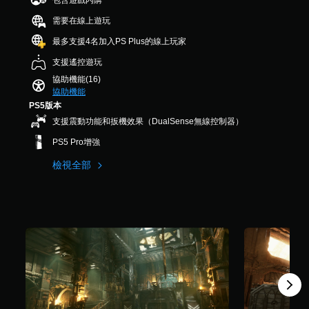
包含遊戲內購
習
您
）
D
可
如
可
，
需要在線上遊玩
音
調
何
以
共
效
最多支援4名加入PS Plus的線上玩家
遊
在
6
整
玩
其
.
您
操
支援遙控遊玩
。
他
9
可
作
協助機能(16)
玩
K
以
桿
協助機能
家
則
設
的
PS5版本
的
評
定
靈
H
分
聲
支援震動功能和扳機效果（DualSense無線控制器）
敏
U
音
度
PS5 Pro增強
D
輸
（
或
出
檢視全部
地
，
進
圖
以
階
上
便
）
標
享
您
記
受
可
有
環
以
興
繞
調
趣
音
整
的
效
遊
點
。
戲
或
中
特