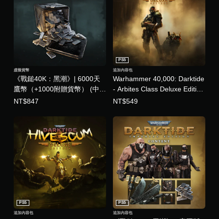
玩
遊
戲
。
無
須
PS5
觸
虛擬貨幣
追加內容包
《戰鎚40K：黑潮》| 6000天
Warhammer 40,000: Darktide
碰
鷹幣（+1000附贈貨幣） (中日
- Arbites Class Deluxe Edition
控
制
英韓文版)
(中日英韓文版)
NT$847
NT$549
項
即
可
遊
玩
您
無
需
使
用
PS5
PS5
觸
碰
追加內容包
追加內容包