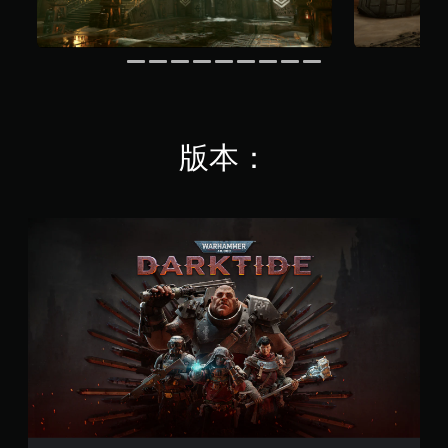
替
使
定
代
用
資
的
的
訊
各
視
，
操
而
覺
作
不
提
桿
需
示
的
使
版本：
透
水
用
過
平
語
聲
和
音
音
垂
或
或
直
W
文
控
靈
a
字
制
敏
r
輸
器
度
h
入
的
。
a
來
震
m
溝
動
m
通
可
，
e
。
反
也
r
轉
能
4
操
傳
0
達
作
,
視
桿
0