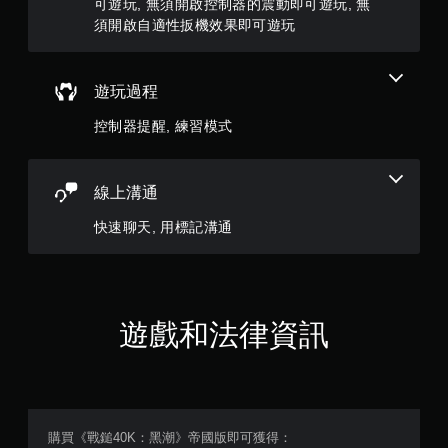
可遊玩, 無須開啟控制器的震動即可遊玩, 無
可
9
須開啟自適性扳機效果即可遊玩
以
在
4
不
開
8
遊玩過程
啟
扳
則
控制器提醒, 練習模式
機
自
評
適
線上溝通
應
分
阻
快速聊天, 用標記溝通
力
的
情
況
下
，
遊戲和法律資訊
遊
玩
遊
戲
。
購買《戰鎚40K：黑潮》帝國版即可獲得：