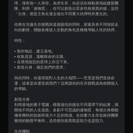
況
球，僅有他一人倖存。為求生存，你必須在移動基地組建新團
下
隊。利用「速物質」，你可以創造出眾多性格迥異的揚，這些
，
「分身」都是主角在過去做出不同重大抉擇時所產生的。
遊
玩
你將在克服生存挑戰與道德困境的同時，探索具有不同情節走
遊
向的劇情，體驗各種迷人生動的角色及種種考驗人性的抉擇。
戲
。
特性：
• 製作物品，建立基地。
無
• 收集資源，逃離致命的太陽。
須
• 在環境險惡的星球上存活下來。
開
• 創造分身，滿足他們的需求。
啟
自
與此同時，你還得面對人生的大哉問——究竟是我們造就命
適
運，或者是命運造就我們？這將讓你的生存挑戰成為攸關個人
性
的考驗。
扳
創造分身
機
利用基地的量子電腦，模擬過往的揚在不同選擇下的結果，揭
效
開他不同的人生道路。多虧不可思議的速物質，每個分身都能
果
擁有獨特的技能和張力十足的情感。在你奮力生存並維持團隊
即
脆弱的動態平衡時，這些個別差異既是助力也是阻力。
可
遊
生存機制