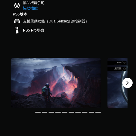
基
系
協助機能(19)
，
醒
，
本
統
協助機能
共
使
您
）
提
PS5版本
4
其
可
供
.
您
支援震動功能（DualSense無線控制器）
更
隨
一
1
可
輕
時
些
PS5 Pro增強
K
以
鬆
查
反
則
在
易
看
轉
評
遊
讀
遊
操
分
玩
。
戲
作
過
的
桿
程
控
的
原
中
制
選
文
，
項
項
字
不
。
。
使
幕
用
（
教
可
無
基
能
學
須
本
導
提
快
）
致
醒
速
遊
視
按
您
戲
覺
下
可
僅
不
隨
按
提
適
時
供
鈕
的