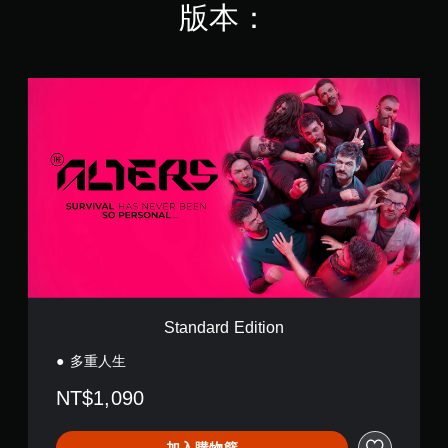
版本：
查
遊
攝
即
看
玩
影
可
遊
過
機
遊
玩
程
動
玩
過
S
中
作
程
您
t
重
和
的
無
a
要
效
教
需
n
聲
果
學
快
d
音
來
資
速
a
的
游
訊
或
r
原
玩
。
在
d
文
遊
時
E
字
戲
間
d
幕
。
暫
限
i
。
停
制
t
遊
內
i
戲
按
o
Standard Edition
下
n
您
按
可
多重人生
鈕
在
，
NT$1,090
遊
即
玩
可
過
遊
加入購物籃