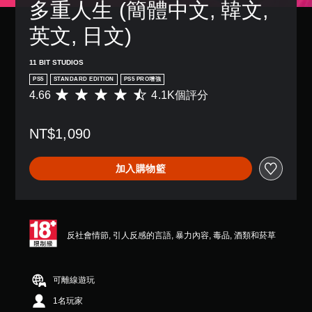
操
多重人生 (簡體中文, 韓文, 
字
3
獨
大
作
幕
D
啟
的
桿
英文, 日文)
。
動
音
字
靈
多
體
效
敏
項
來
大
11 BIT STUDIOS
度
您
輔
顯
翻
的
可
PS5
STANDARD EDITION
PS5 PRO增強
助
示
選
譯
以
4.66
4.1K個評分
平
功
，
項
設
字
均
能
使
。
定
幕
評
，
其
聲
NT$1,090
分
來
更
翻
音
為
可
協
輕
譯
輸
4
助
反
鬆
字
出
加入購物籃
.
您
易
幕
轉
，
6
遊
讀
會
操
以
6
玩
。
使
作
便
顆
遊
用
桿
享
星
戲
較
受
方
視
（
。
反社會情節, 引人反感的言語, 暴力內容, 毒品, 酒類和菸草
大
環
向
覺
滿
的
繞
（
分
舒
字
控
音
5
基
適
體
效
制
可離線遊玩
顆
本
度
來
。
器
星
顯
）
（
1名玩家
提
）
示