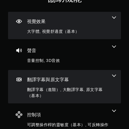
觸
（
碰
控
滿
制
視覺效果
項
分
，
大字體, 視覺舒適度（基本）
即
5
可
遊
顆
玩
聲音
遊
星
戲
音量控制, 3D音效
。
）
無
，
翻譯字幕與原文字幕
須
共
翻譯字幕（進階）, 大翻譯字幕, 原文字幕
開
（基本）
啟
4
控
制
1
器
控制項
的
2
震
可調整操作桿的靈敏度（基本）, 可反轉操作