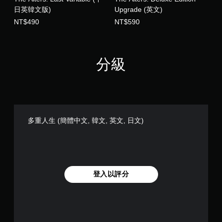
日英韓文版)
Upgrade (英文)
無
NT$490
NT$590
須
動
態
控
分級
制
項
即
可
遊
玩
多重人生 (簡體中文, 韓文, 英文, 日文)
您
無
需
使
用
動
登入以評分
態
控
制
項
即