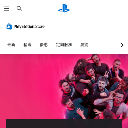
搜
尋
大
音
翻
可
可
字
量
譯
調
調
體
控
字
整
整
制
幕
操
困
選
（
作
難
單
您
最新
精選
優惠
定期服務
瀏覽
進
桿
度
和
可
抬
階
的
（
將
頭
單
）
靈
進
顯
一
敏
階
遊
示
聲
度
）
戲
器
音
（
中
您
(
的
的
基
可
H
音
對
本
以
U
量
話
）
自
D
調
具
訂
)
低
系
有
挑
文
和
統
完
戰
字
靜
提
整
等
會
音
供
的
級
使
。
一
翻
或
用
些
譯
單
較