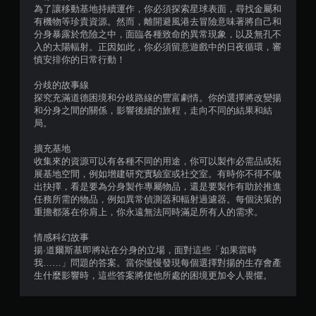
玩
為了讓移動基地持續運作，你必須探索星球表面，尋找金屬和
有機物等珍貴資源。然而，離開避風港去冒險意味著將自己和
您
分身暴露於危險之中，面臨各種致命的異常現象，以及無孔不
可
入的太陽輻射。正因如此，你必須留意遊戲中的日夜循環，審
以
慎安排你的日常行動！
在
不
分歧的故事線
開
探究充滿道德困境和分歧路線的豐富劇情。你的選擇將改變揚
啟
和分身之間的關係，影響後續的旅程，走向不同的結果和結
扳
局。
機
自
擴充基地
適
收集來的資源可以有各種不同的用途，你可以製作必需品或拓
應
展基地空間，例如增建研究實驗室或社交室。有時你不得不做
阻
出抉擇，看是要為分身製作專屬物品，還是要製作有助於推進
力
任務所需的物品，例如異常偵測器和輻射過濾器。每個決策的
的
重擔都落在你肩上，你永遠無法同時滿足所有人的需求。
情
況
情感科幻故事
下
揚·道爾斯基即將站在分身的立場，面對這些「如果當時
，
我……」問題的答案。當你慢慢發現每個選擇對揚的生存會產
遊
生什麼影響時，這些答案將使他所處的困境更加令人畏懼。
玩
遊
戲
。