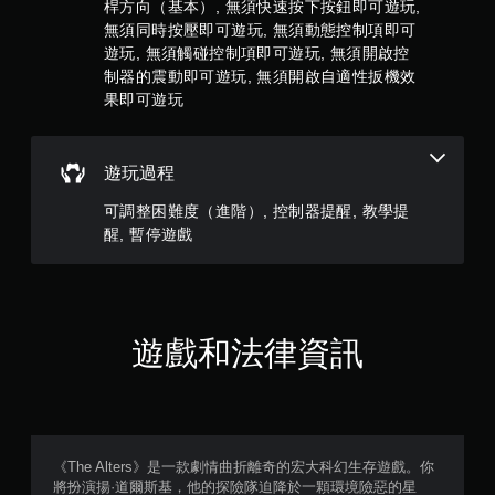
動
桿方向（基本）, 無須快速按下按鈕即可遊玩,
4
即
無須同時按壓即可遊玩, 無須動態控制項即可
可
則
遊玩, 無須觸碰控制項即可遊玩, 無須開啟控
遊
制器的震動即可遊玩, 無須開啟自適性扳機效
評
玩
果即可遊玩
您
分
可
以
遊玩過程
在
不
可調整困難度（進階）, 控制器提醒, 教學提
開
醒, 暫停遊戲
啟
控
制
器
震
動
遊戲和法律資訊
/
觸
覺
回
饋
的
《The Alters》是一款劇情曲折離奇的宏大科幻生存遊戲。你
情
將扮演揚·道爾斯基，他的探險隊迫降於一顆環境險惡的星