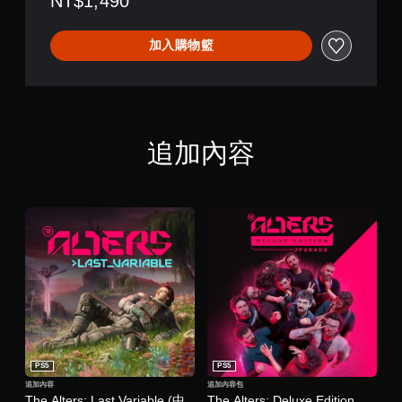
NT$1,490
同
時
加入購物籃
按
下
或
按
住
多
追加內容
個
按
鈕
，
即
可
遊
玩
遊
戲
和
前
往
選
PS5
PS5
單
追加內容
追加內容包
。
The Alters: Last Variable (中
The Alters: Deluxe Edition