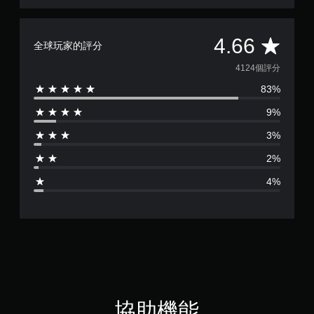
可
遊
玩
平
4.66
遊
全球玩家的評分
戲
均
。
4124個評分
83%
評
無
9%
須
分
觸
3%
碰
為
控
2%
4
制
4%
項
.
即
可
6
遊
玩
6
您
無
顆
需
使
星
協助機能
用