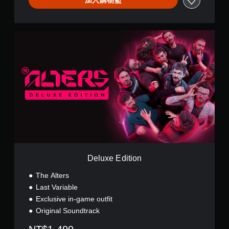
程
玩
或
遊
動
戲
畫
D
和
播
e
前
放
l
往
期
u
選
間
x
單
，
e
。
隨
E
時
d
暫
無
i
停
須
t
遊
同
i
戲
時
o
（
n
按
僅
壓
限
Deluxe Edition
即
離
The Alters
線
可
遊
Last Variable
遊
玩
玩
Exclusive in-game outfit
）
Original Soundtrack
您
。
無
需